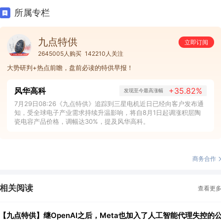
所属专栏
九点特供
立即订阅
2645005人购买
142210人关注
大势研判+热点前瞻，盘前必读的特供早报！
风华高科
+35.82%
发现至今最高涨幅
7月29日08:26《九点特供》追踪到三星电机近日已经向客户发布通
知，受全球电子产业需求持续升温影响，将自8月1日起调涨积层陶
瓷电容产品价格，调幅达30%，提及风华高科。
商务合作
相关阅读
查看更
【九点特供】继OpenAI之后，Meta也加入了人工智能代理失控的