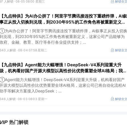
97 人解锁 ·
08-05 08:00 星期三
解锁全
入应用验证和商业化加速阶段，这家公司研发的智能体开发平台支持接入
通义千问等大模型；
【九点特供】为AI办公拼了！阿里字节腾讯接连投下重磅炸弹，AI叙
③Palantir涨超29%，公司二季度业绩全面超越市场预期，同时上调全年
业绩指引，推动股价创近年来最大单日涨幅之一。
事正从投入切换到兑现，到2030年95%的工作角色将被重新定义；
中国内地量子领域规格最高会议在深举办
①为AI办公拼了！阿里字节腾讯接连投下重磅炸弹，AI叙事正从投入切
到兑现，到2030年95%的工作角色将被重新定义，这家公司产品能够为
政府、金融、教育、医疗等各行各业提供支持；
②中国内地量子领域规格最高会议在深举办，机构称当前量子科技正处
340 人解锁 ·
08-04 07:58 星期二
解锁全
于从科研突破向产业化探索过渡的关键阶段，这家公司投资安徽问天量子
并与其达成战略合作；
【九点特供】Agent能力大幅增强！DeepSeek-V4系列迎重大升
③亚马逊涨4.58%，市值首次突破3万亿美元，成为全球第五家达此里程
碑的上市公司。
级，机构看好国产开源大模型以高性价比优势重塑全球AI格局；我国
新核准8台核电机组，项目总投资超1700亿元
①Agent能力大幅增强！DeepSeek-V4系列迎重大升级，机构看好国产
开源大模型以高性价比优势重塑全球AI格局，这家公司已将自动化流程AI
助手等解决方案接入DeepSeek；
②项目总投资超1700亿元！我国新核准8台核电机组，标志着核电审批
346 人解锁 ·
08-03 08:03 星期一
解锁全
节奏延续高位，对产业链形成明确的订单催化，这家公司产品应用场景涵
盖各类第三代、第四代核电堆型；
③电网设备概念股伊顿涨7.32%，因“数据中心带来的关键增长驱动”，第
二季度业绩超预期并上调全年利润指引。
热门解锁