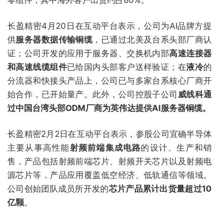
零组件，其中海外客户出货约占80%。
长盈精密4月20日在互动平台表示，公司为AI品牌方提
供
服务器数据传输铜缆
，已通过北美及台系头部厂商认
证；公司开发的应用于服务器、交换机内部
高速连接器
和高速线缆组件
已给国内头部客户送样验证；在
液冷
的
分流器和快接头产品上，公司已与多家台系核心厂商开
始合作，已开始量产。此外，公司控股子公司
威线科通
过中国台湾头部ODM厂商为英伟达提供AI服务器铜缆。
长盈精密2月2日在互动平台表示，参股公司宜确半导体
主要从事高性能
射频前端集成电路
的设计、生产和销
售，产品包括射频前端芯片、射频开关芯片以及射频电
源芯片等，产品应用覆盖低空经济、低轨通信等领域。
公司创始团队成员所开发的
芯片产品累计出货量超过10
亿颗
。