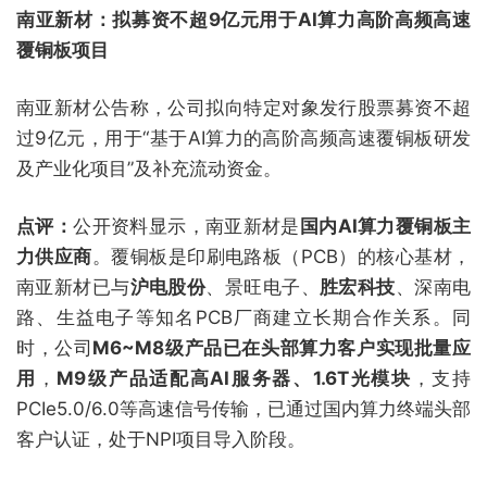
南亚新材：拟募资不超9亿元用于AI算力高阶高频高速
覆铜板项目
南亚新材公告称，公司拟向特定对象发行股票募资不超
过9亿元，用于“基于AI算力的高阶高频高速覆铜板研发
及产业化项目”及补充流动资金。
点评：
公开资料显示，南亚新材是
国内AI算力覆铜板主
力供应商
。覆铜板是印刷电路板（PCB）的核心基材，
南亚新材已与
沪电股份
、景旺电子、
胜宏科技
、深南电
路、生益电子等知名PCB厂商建立长期合作关系。同
时，公司
M6~M8级产品已在头部算力客户实现批量应
用
，
M9级产品适配高AI服务器、1.6T光模块
，支持
PCIe5.0/6.0等高速信号传输，已通过国内算力终端头部
客户认证，处于NPI项目导入阶段。