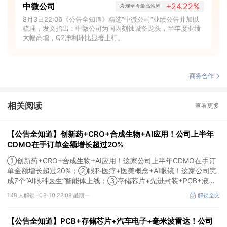
中微公司
+24.22%
发现至今最高涨幅
8月3日22:06《公告全知道》精选“中微公司”业绩公告并加以
梳理，发文指出：中微公司为国内刻蚀设备龙头，半年度业绩
大幅高增，Q2净利环比显著上行。
商务合作
相关阅读
查看更多
【公告全知道】创新药+CRO+合成生物+AI应用！公司上半年
CDMO在手订单金额增长超过20%
①创新药+CRO+合成生物+AI应用！这家公司上半年CDMO在手订
单金额增长超过20%；②眼科医疗+医美概念+AI眼镜！这家公司完
成7个“AI眼科医生”智能体上线；③存储芯片+先进封装+PCB+液
冷！公司多款产品已批量应用于PCB封装工艺。
148 人解锁 ·
08-10 22:08 星期一
解锁全文
【公告全知道】PCB+存储芯片+汽车电子+毫米波雷达！公司