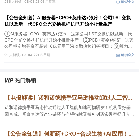
236 人解锁 ·
08-05 22:06 星期三
解锁全文
用于MLCC相关项目。
【公告全知道】AI服务器+CPO+英伟达+液冷！公司1.6T交换
机以及新一代CPO全光交换机样机已开始小批量生产
①AI服务器+CPO+英伟达+液冷！这家公司1.6T交换机以及新一代
CPO全光交换机样机已开始小批量生产；②PCB+液冷+铜箔！这家
公司拟定增募资不超过16亿元用于液冷散热模组等项目；③算力
+云计算+华为鲲鹏！公司签署超46亿元算力服务合同。
99 人解锁 ·
08-04 22:06 星期二
解锁全文
热门解锁
【电报解读】诺和诺德携手亚马逊推动通过人工智能加速药物研发！机构看好基因合成、蛋白表达等产业链环节有望持续受益AI制药渗透率提升带来的增量市场，这家公司在重组蛋白领域的临床和商业化项目正稳步推进
诺和诺德携手亚马逊推动通过人工智能加速药物研发！机构看好基
因合成、蛋白表达等产业链环节有望持续受益AI制药渗透率提升带
来的增量市场，这家公司在重组蛋白领域的临床和商业化项目正稳
步推进，另一家产品已进入临床Ⅱ期、临床Ⅲ期或者新药上市申报阶
【公告全知道】创新药+CRO+合成生物+AI应用！公司上半年CDMO在手订单金额增长超过20%
段。