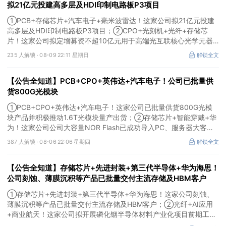
拟21亿元投建高多层及HDI印制电路板P3项目
①PCB+存储芯片+汽车电子+毫米波雷达！这家公司拟21亿元投建
高多层及HDI印制电路板P3项目；②CPO+光刻机+光纤+存储芯
片！这家公司拟定增募资不超10亿元用于高端光互联核心光学元器
件项目等；③存储芯片+光刻胶+先进封装！公司已实现5N5纯度高
235 人解锁 ·
08-09 22:11 星期日
解锁全文
纯六氟化钨量产。
【公告全知道】PCB+CPO+英伟达+汽车电子！公司已批量供
货800G光模块
①PCB+CPO+英伟达+汽车电子！这家公司已批量供货800G光模
块产品并积极推动1.6T光模块量产出货；②存储芯片+智能穿戴+华
为！这家公司公司大容量NOR Flash已成功导入PC、服务器大客
户；③边缘计算+智慧灯杆！公司拟跨界布局固态存储标的。
387 人解锁 ·
08-06 22:06 星期四
解锁全文
【公告全知道】存储芯片+先进封装+第三代半导体+华为海思！
公司刻蚀、薄膜沉积等产品已批量交付主流存储及HBM客户
①存储芯片+先进封装+第三代半导体+华为海思！这家公司刻蚀、
薄膜沉积等产品已批量交付主流存储及HBM客户；②光纤+AI应用
+商业航天！这家公司拟开展磷化铟半导体材料产业化项目前期工
作；③MLCC+光模块+商业航天+军工！公司拟定增募资不超3亿元