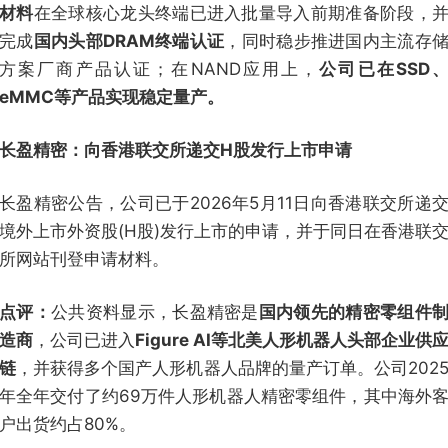
材料
在全球核心龙头终端已进入批量导入前期准备阶段，
完成
国内头部DRAM终端认证
，同时稳步推进国内主流存
方案厂商产品认证；在NAND应用上，
公司已在SSD
eMMC等产品实现稳定量产。
长盈精密：向香港联交所递交H股发行上市申请
长盈精密公告，公司已于2026年5月11日向香港联交所递
境外上市外资股(H股)发行上市的申请，并于同日在香港联
所网站刊登申请材料。
点评：
公共资料显示，长盈精密是
国内领先的精密零组件
造商
，公司已进入
Figure AI等北美人形机器人头部企业供
链
，并获得多个国产人形机器人品牌的量产订单。公司202
年全年交付了约69万件人形机器人精密零组件，其中海外
户出货约占80%。