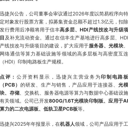
迅捷兴公告，公司董事会审议通过2026年度以简易程序向
定对象发行股票方案，拟募集资金总额不超过1.3亿元，扣
发行费用后净额将用于信丰
高多层、HDI产线技改与升级
目
及补充流动资金。通过在信丰生产基地进行高多层、HD
产线技改与升级项目的建设，扩大应用于
服务器、光模块
网络通信等算力基础设施等领域的高多层板与高密度互
（HDI）印制电路板生产规模。
点评：
公开资料显示，迅捷兴主营业务为
印制电路
（PCB）
的研发、生产与销售，产品应用于连接器、
光
块、存储
、交换机、服务器电源等算力与数据中心基础设
有关领域。公司已开发
800G/1.6T光模块印制板、应用于A
算力的二次电源板、低轨卫星PCB板
等。
迅捷兴2025年年报显示，在
机器人
领域，公司产品应用于