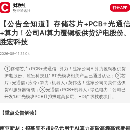
财联社
打开APP
财经通讯社
【公告全知道】存储芯片+PCB+光通
+算力！公司AI算力覆铜板供货沪电股份
胜宏科技
2026-05-11 22:04
①存储芯片+PCB+光通信+算力！这家公司AI算力覆铜板供货
沪电股份、胜宏科技且1.6T光模块相关产品已通过认证；②芯
片+光通信+液冷+算力+机器人+英伟达！这家公司向英伟达供
货AI服务器铜缆；③光通信+PCB+机器人+绿色电力！公司已
开发1.6T光模块PCB且拟投建高多层、HDI产线技改项目。
【重点公告解读】
南亚新材：拟募资不超9亿元用于AI算力高阶高频高速覆