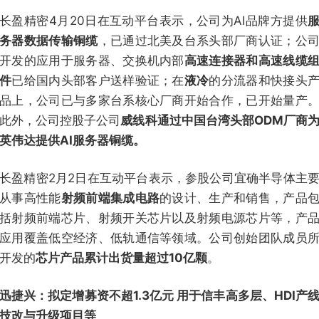
长盈精密4月20日在互动平台表示，公司为AI品牌方提供
务器数据传输铜缆
，已通过北美及台系头部厂商认证；公
开发的应用于服务器、交换机内部
高速连接器和高速线缆
件
已给国内头部客户送样验证；在
液冷
的分流器和快接头
品上，公司已与多家台系核心厂商开始合作，已开始量产
此外，公司控股子公司
威线科通过中国台湾头部ODM厂商
英伟达提供AI服务器铜缆。
长盈精密2月2日在互动平台表示，参股公司宜确半导体主
从事高性能
射频前端集成电路
的设计、生产和销售，产品
括射频前端芯片、射频开关芯片以及射频电源芯片等，产
应用覆盖低空经济、低轨通信等领域。公司创始团队成员
开发的
芯片产品累计出货量超过10亿颗
。
迅捷兴：拟定增募资不超1.3亿元 用于信丰高多层、HDI产
技改与升级项目等