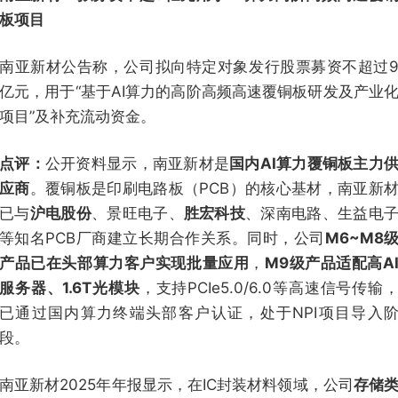
板项目
南亚新材公告称，公司拟向特定对象发行股票募资不超过
亿元，用于“基于AI算力的高阶高频高速覆铜板研发及产业
项目”及补充流动资金。
点评：
公开资料显示，南亚新材是
国内AI算力覆铜板主力
应商
。覆铜板是印刷电路板（PCB）的核心基材，南亚新
已与
沪电股份
、景旺电子、
胜宏科技
、深南电路、生益电
等知名PCB厂商建立长期合作关系。同时，公司
M6~M8
产品已在头部算力客户实现批量应用
，
M9级产品适配高A
服务器、1.6T光模块
，支持PCIe5.0/6.0等高速信号传输
已通过国内算力终端头部客户认证，处于NPI项目导入
段。
南亚新材2025年年报显示，在IC封装材料领域，公司
存储