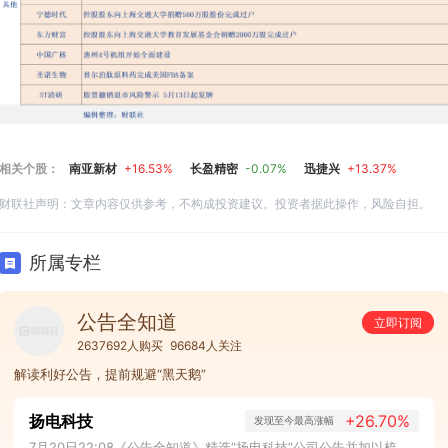
相关个股：
南亚新材
+16.53%
长盈精密
-0.07%
迅捷兴
+13.37%
财联社声明：文章内容仅供参考，不构成投资建议。投资者据此操作，风险自担。
所属专栏
公告全知道
立即订阅
2637692人购买
96684人关注
解读利好公告，提前规避“黑天鹅”
扬电科技
+26.70%
发现至今最高涨幅
7月20日22:08《公告全知道》精选“扬电科技”公司公告并加以梳