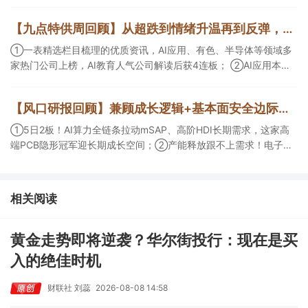
包括芯片封装光模块用PCB，机构大额净买入这家公司；②创新药
CDMO+减肥药，收购国外知名CRO企业，在创新药API的化学合成
【九点特供周回顾】从超跌到情绪升温再到反弹，栏目梳理AI应用题材逻辑，AI教育人气公司解读后获4连板
等方面具有丰富经验，具备承接细胞与基因治疗产品商业化受托生
产的合规资质，这家公司获净买入。
①一表精选栏目梳理的优质资讯，AI应用、有色、半导体等领域多
家热门公司上榜，AI教育人气公司解读后获4连板； ②AI应用本周
活跃，栏目解读海外映射，梳理教育、传媒、游戏等景气方向，焦
点公司3日最高涨超20%； ③磷化铟概念异军突起，栏目以机构视
【风口研报回顾】兼顾成长逻辑+基本面安全边际！王牌自营前瞻覆盖“pcb+MLCC+电子布”，梳理AI产业链优质标的“深坑起跳”
角前瞻产业供需情况，提及2家核心公司双双涨停。
①5日2板！AI算力全链条拉动mSAP、高阶HDI长期需求，这家高
端PCB隐形冠军迎长期成长空间；②产能释放跟不上需求！电子布
未来3年缺口难消，深坑之际再梳理行业逻辑，人气龙头涨超3成；
③AI服务器、机器人带动MLCC景气周期持续！这家公司扩产、涨
价预期暂未被市场定价，王牌自营前瞻捕捉“预期差”，3日大涨
相关阅读
26%。
黄金走势即将逆袭？华尔街投行：现在是买
入的绝佳时机
财联社 刘蕊
2026-08-08 14:58