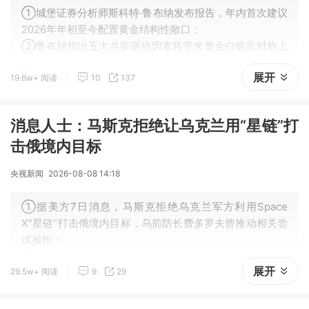
①城堡证券分析师斯科特·鲁布纳发布报告，年内首次建议
2026年年初至今配置黄金结构性敞口；
②鲁布纳指出五大共振驱动因素将带来黄金白银非对称上
行收益：美联储政策转向鸽派、央行购金提速、CTA基金
展开
19.6w+ 阅读
10
137
净空头持仓、期权盘面多头信号积聚、散户资金待释放。
消息人士：马斯克拒绝让乌克兰用“星链”打
击俄境内目标
央视新闻
2026-08-08 14:18
①据美方7日消息，马斯克拒绝乌克兰军方利用Space
X“星链”打击俄境内目标，乌前防长费多罗夫曾推动相关尝
试被拒；
②马斯克拒绝是担心危机升级，目前仅允许乌方在乌境内
展开
29.5w+ 阅读
9
29
使用“星链”，乌跨境打击只能依赖精度更低的其他导航系
统。