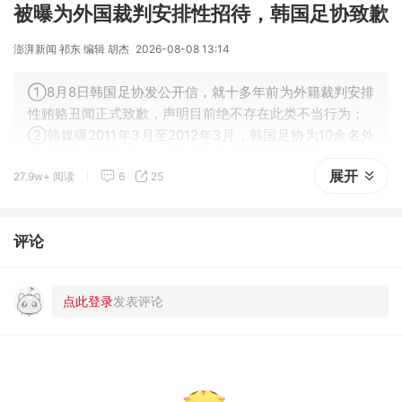
被曝为外国裁判安排性招待，韩国足协致歉
澎湃新闻 祁东 编辑 胡杰
2026-08-08 13:14
①8月8日韩国足协发公开信，就十多年前为外籍裁判安排
性贿赂丑闻正式致歉，声明目前绝不存在此类不当行为；
②韩媒曝2011年3月至2012年3月，韩国足协为10余名外
籍裁判安排性招待，每次支付数十万至超百万韩元。
展开
27.9w+ 阅读
6
25
评论