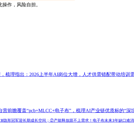
此操作，风险自担。
以梳理，梳理指出：2026上半年AI岗位大增，人才供需错配带动
瞻覆盖“pcb+MLCC+电子布”，梳理AI产业链优质标的“深
端PCB隐形冠军迎长期成长空间；②产能释放跟不上需求！电子布未来3年缺口难