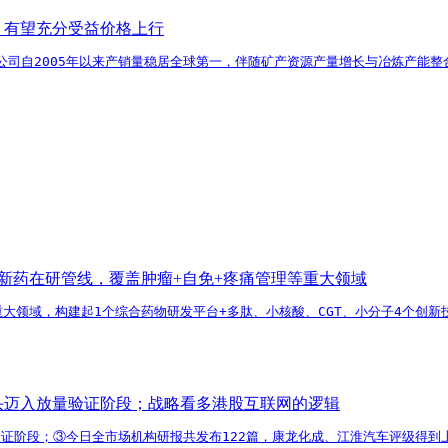
，有望充分受益价格上行
公司自2005年以来产销量稳居全球第一，伴随矿产资源产量增长与冶炼产能
1类新药在研管线，覆盖肿瘤+自免+疼痛管理等重大领域
等重大领域，构建起1个综合药物研发平台+多肽、小核酸、CGT、小分子4个创
龙头迈入放量验证阶段；战略看多港股互联网的逻辑
验证阶段；③今日全市场机构研报共发布122篇，康龙化成、江淮汽车评级得