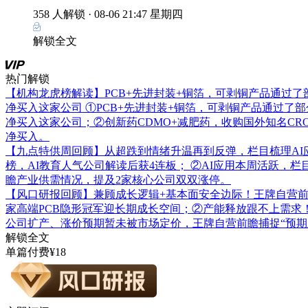
358 人解锁 ·
08-06 21:47 星期四
解锁全文
热门解锁
【机构龙虎榜解读】PCB+先进封装+铜箔，可剥铜产品通过
净买入这家公司
①PCB+先进封装+铜箔，可剥铜产品通过了
净买入这家公司；②创新药CDMO+减肥药，收购国外知名C
净买入。
【九点特供周回顾】从超跌到情绪升温再到反弹，栏目梳理AI
榜，AI教育人气公司解读后获4连板； ②AI应用本周活跃，
瞻产业供需情况，提及2家核心公司双双涨停。
【风口研报回顾】兼顾成长逻辑+基本面安全边际！王牌自营前瞻覆
家高端PCB隐形冠军迎长期成长空间；②产能释放跟不上需求
公司扩产、涨价预期暂未被市场定价，王牌自营前瞻捕捉“预期差
解锁全文
单篇付费¥18