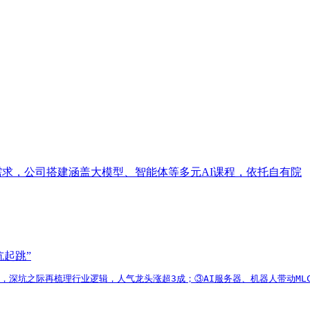
培训需求，公司搭建涵盖大模型、智能体等多元AI课程，依托自有院
坑起跳”
消，深坑之际再梳理行业逻辑，人气龙头涨超3成；③AI服务器、机器人带动ML