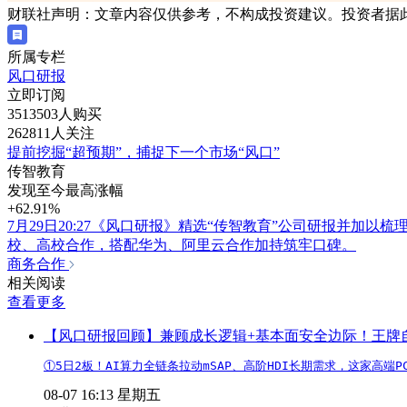
财联社声明：文章内容仅供参考，不构成投资建议。投资者据
所属专栏
风口研报
立即订阅
3513503人购买
262811人关注
提前挖掘“超预期”，捕捉下一个市场“风口”
传智教育
发现至今最高涨幅
+62.91%
7月29日20:27《风口研报》精选“传智教育”公司研报并加
校、高校合作，搭配华为、阿里云合作加持筑牢口碑。
商务合作
相关阅读
查看更多
【风口研报回顾】兼顾成长逻辑+基本面安全边际！王牌自营前
①5日2板！AI算力全链条拉动mSAP、高阶HDI长期需求，这家高
08-07 16:13 星期五