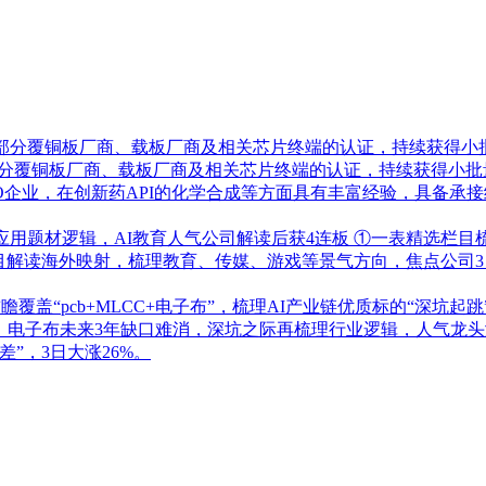
了部分覆铜板厂商、载板厂商及相关芯片终端的认证，持续获得小
部分覆铜板厂商、载板厂商及相关芯片终端的认证，持续获得小批
RO企业，在创新药API的化学合成等方面具有丰富经验，具备
应用题材逻辑，AI教育人气公司解读后获4连板
①一表精选栏目
栏目解读海外映射，梳理教育、传媒、游戏等景气方向，焦点公司3
盖“pcb+MLCC+电子布”，梳理AI产业链优质标的“深坑起跳
！电子布未来3年缺口难消，深坑之际再梳理行业逻辑，人气龙头涨
”，3日大涨26%。