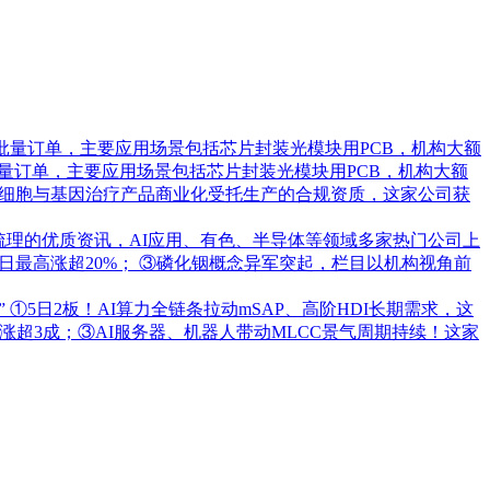
批量订单，主要应用场景包括芯片封装光模块用PCB，机构大额
量订单，主要应用场景包括芯片封装光模块用PCB，机构大额
承接细胞与基因治疗产品商业化受托生产的合规资质，这家公司获
梳理的优质资讯，AI应用、有色、半导体等领域多家热门公司上
日最高涨超20%； ③磷化铟概念异军突起，栏目以机构视角前
”
①5日2板！AI算力全链条拉动mSAP、高阶HDI长期需求，这
超3成；③AI服务器、机器人带动MLCC景气周期持续！这家