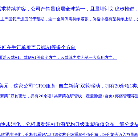
属需求持续扩容，公司产销量稳居全球第一，且量增计划稳步推进
亚主产国复产进度低于预期，这一金属供需持续紧张，价格中枢有望持续上移，
IC在手订单覆盖云端AI等多个方向
覆盖云端AI、端侧AI等多个方向，云端算力类为第一大应用方向。
亿美元，这家公司“CRO服务+自主新药”双轮驱动，拥有20余项
自主新药”双轮驱动，拥有20余项1类新药在研管线，覆盖肿瘤+自免+疼痛管理
影响逐步消化，分析师看好AI电源架构升级重塑价值分布，细分
素影响逐步消化，分析师看好AI电源架构升级重塑价值分布，细分龙头迈入放量