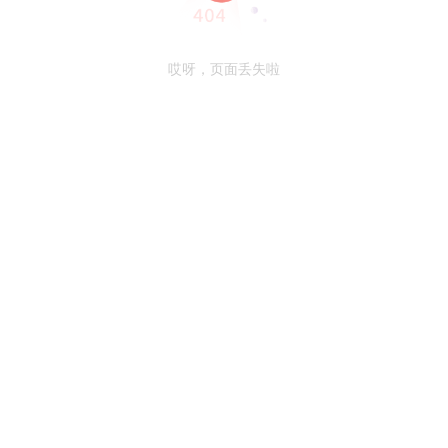
哎呀，页面丢失啦