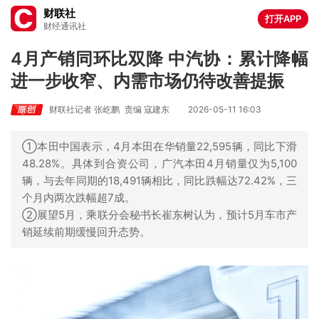
财联社
打开APP
财经通讯社
4月产销同环比双降 中汽协：累计降幅
进一步收窄、内需市场仍待改善提振
财联社记者 张屹鹏
责编 寇建东
2026-05-11 16:03
①本田中国表示，4月本田在华销量22,595辆，同比下滑
48.28%。具体到合资公司，广汽本田4月销量仅为5,100
辆，与去年同期的18,491辆相比，同比跌幅达72.42%，三
个月内两次跌幅超7成。
②展望5月，乘联分会秘书长崔东树认为，预计5月车市产
销延续前期缓慢回升态势。