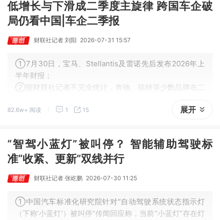
低增长与下滑成二季度主旋律 跨国车企破
局仍看中国|车企二季报
财联社记者 刘阳
2026-07-31 15:57
①7月30日，宝马、Stellantis及雷诺先后发布2026年上
半年财报；
②据财联社记者不完全统计，奔驰、福特等少数品牌在二
季度仍能维持相对稳健的利润增速，但宝马、大众等多家
展开
82.6w+ 阅读
1
15
老牌车企出现不同幅度的下滑，头部外资车企普遍增长乏
力。
“智驾小蓝灯”被叫停？ 智能辅助驾驶标
准“收紧、更新”双线并行
财联社记者 张屹鹏
2026-07-30 11:25
①中国汽车标准化研究院针对“自动驾驶系统状态指示灯
（下称‘小蓝灯’）被叫停”传闻回应称，当前“小蓝灯”存在灯