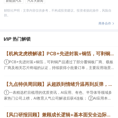
新能源汽车
汽车大新闻
财联社声明：文章内容仅供参考，不构成投资建议。投资者据此操作，风险自
担。
商务合作
热门解锁
【机构龙虎榜解读】PCB+先进封装+铜箔，可剥铜产品通过了部分覆铜板厂商、载板厂商及相关芯片终端的认证，持续获得小批量订单，主要应用场景包括芯片封装光模块用PCB，机构大额净买入这家公司
①PCB+先进封装+铜箔，可剥铜产品通过了部分覆铜板厂商、载板
厂商及相关芯片终端的认证，持续获得小批量订单，主要应用场景
包括芯片封装光模块用PCB，机构大额净买入这家公司；②创新药
CDMO+减肥药，收购国外知名CRO企业，在创新药API的化学合成
【九点特供周回顾】从超跌到情绪升温再到反弹，栏目梳理AI应用题材逻辑，AI教育人气公司解读后获4连板
等方面具有丰富经验，具备承接细胞与基因治疗产品商业化受托生
产的合规资质，这家公司获净买入。
①一表精选栏目梳理的优质资讯，AI应用、有色、半导体等领域多
家热门公司上榜，AI教育人气公司解读后获4连板； ②AI应用本周
活跃，栏目解读海外映射，梳理教育、传媒、游戏等景气方向，焦
点公司3日最高涨超20%； ③磷化铟概念异军突起，栏目以机构视
【风口研报回顾】兼顾成长逻辑+基本面安全边际！王牌自营前瞻覆盖“pcb+MLCC+电子布”，梳理AI产业链优质标的“深坑起跳”
角前瞻产业供需情况，提及2家核心公司双双涨停。