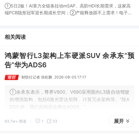
①5日2板！AI算力全链条拉动mSAP、高阶HDI长期需求，这家高
端PCB隐形冠军迎长期成长空间；②产能释放跟不上需求！电子布
未来3年缺口难消，深坑之际再梳理行业逻辑，人气龙头涨超3成；
③AI服务器、机器人带动MLCC景气周期持续！这家公司扩产、涨
价预期暂未被市场定价，王牌自营前瞻捕捉“预期差”，3日大涨
相关阅读
26%。
鸿蒙智行L3架构上车硬派SUV 余承东“预
告”华为ADS6
财联社记者 张屹鹏
2026-08-05 17:17
①余承东表示，尊界V800、V680采用面向L3级自动驾驶
的增强架构，包括6激光雷达矩阵、计算冗余架构等。“除A
DS5 外，我们后续还会推出ADS6。”
②截至8月5日收盘，智能驾驶板块上涨2.63%。
展开
63.7w+ 阅读
1
33