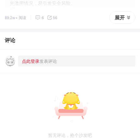
光滥用情况，易引发安全风险。
②在L2渗透率快速提升、L3规模商业化落地倒计时的当
展开
89.2w+ 阅读
6
56
下，政策、标准体系建设至关重要。
评论
暂无评论，抢个沙发吧