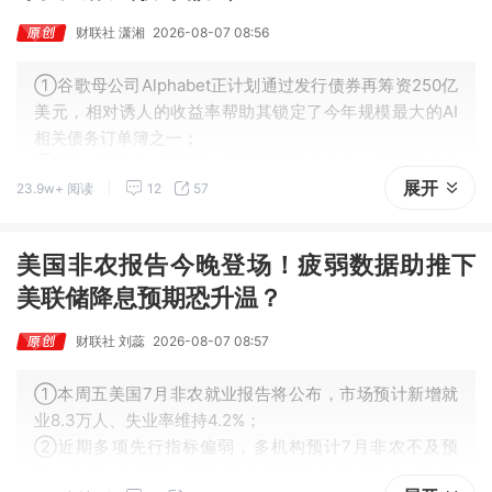
财联社 潇湘
2026-08-07 08:56
①谷歌母公司Alphabet正计划通过发行债券再筹资250亿
美元，相对诱人的收益率帮助其锁定了今年规模最大的AI
相关债务订单簿之一；
②而与此同时，业界对AI巨头天量资本支出的疑惑仍挥之
展开
23.9w+ 阅读
12
57
不去……
美国非农报告今晚登场！疲弱数据助推下
美联储降息预期恐升温？
财联社 刘蕊
2026-08-07 08:57
①本周五美国7月非农就业报告将公布，市场预计新增就
业8.3万人、失业率维持4.2%；
②近期多项先行指标偏弱，多机构预计7月非农不及预
期；当前“低招聘、低裁员”格局对青年就业群体冲击较