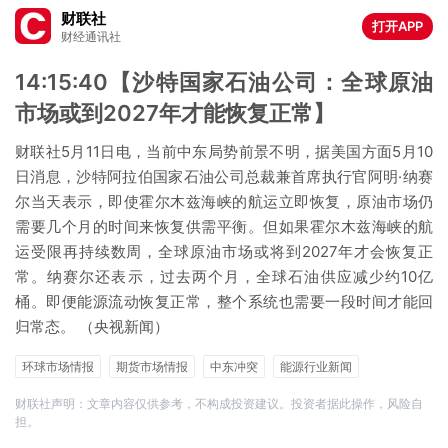
财联社
打开APP
财经通讯社
14:15:40【沙特国家石油公司：全球原油
市场或到2027年才能恢复正常】
财联社5月11日电，当前中东局势前景不明，据美国方面5月10
日消息，沙特阿拉伯国家石油公司总裁兼首席执行官阿明·纳赛
尔当天表示，即使霍尔木兹海峡的航运立即恢复，原油市场仍
需要几个月的时间来恢复供需平衡。但如果霍尔木兹海峡的航
运受限再持续数周，全球原油市场或将到2027年才会恢复正
常。纳赛尔还表示，过去两个月，全球石油供应减少约10亿
桶。即便能源流动恢复正常，整个系统也需要一段时间才能回
归常态。 （央视新闻）
环球市场情报
期货市场情报
中东冲突
能源行业新闻
原油市场动态
能源类期货
航运期货
海外大宗商品
航运
财联社声明：文章内容仅供参考，不构成投资建议。投资者据此操作，风险自
担。