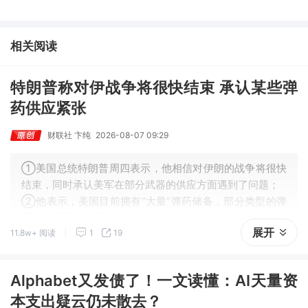
产品研发。
相关阅读
特朗普称对伊战争将很快结束 承认某些弹
药供应紧张
财联社 卞纯
2026-08-07 09:29
①美国总统特朗普周四表示，他相信对伊朗的战争将很快
结束，同时承认美军在部分武器的供应方面遇到了问题；
②他表示，美国目前拥有“大量”弹药储备，部分类型的弹
药供应几乎没有限制，但也有一些类型相对紧张。
展开
11.8w+ 阅读
1
19
Alphabet又发债了！一文读懂：AI天量资
本支出疑云仍未散去？