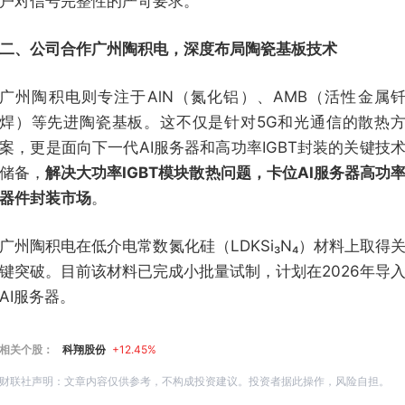
户对信号完整性的严苛要求。
二、公司合作广州陶积电，深度布局陶瓷基板技术
广州陶积电则专注于AlN（氮化铝）、AMB（活性金属
焊）等先进陶瓷基板。这不仅是针对5G和光通信的散热
案，更是面向下一代AI服务器和高功率IGBT封装的关键技
储备，
解决大功率IGBT模块散热问题，卡位AI服务器高功
器件封装市场
。
广州陶积电在低介电常数氮化硅（LDKSi₃N₄）材料上取得
键突破。目前该材料已完成小批量试制，计划在2026年导
AI服务器。
相关个股：
科翔股份
+12.45%
财联社声明：文章内容仅供参考，不构成投资建议。投资者据此操作，风险自担。