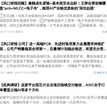
【风口研报回顾】兼顾成长逻辑+基本面安全边际！王牌自营前瞻覆
盖“pcb+MLCC+电子布”，梳理AI产业链优质标的“深坑起跳”
①5日2板！AI算力全链条拉动mSAP、高阶HDI长期需求，这家高端PCB
隐形冠军迎长期成长空间；②产能释放跟不上需求！电子布未来3年缺口
难消，深坑之际再梳理行业逻辑，人气龙头涨超3成；③AI服务器、机器
人带动MLCC景气周期持续！这家公司扩产、涨价预期暂未被市场定价，
08-07 16:13 星期五
免
王牌自营前瞻捕捉“预期差”，3日大涨26%。
【风口研报·公司】这一高端PCB、先进封装用算力金属需求持续扩
容，公司产销量稳居全球第一，且量增计划稳步推进，有望充分受益
价格上行
受益算力需求增长带动的高端PCB、先进封装用需求扩容，叠加东南亚主
产国复产进度低于预期，这一金属供需持续紧张，价格中枢有望持续上
移，公司自2005年以来产销量稳居全球第一，伴随矿产资源产量增长与
冶炼产能整合并举，公司市占率有望进一步提升，同时有望充分受益金属
190 人解锁 ·
08-07 13:04 星期五
解锁全
价格上行。
【机构调研】这家平台型芯片企业项目陆续交付验收，ASIC在手订
单覆盖云端AI等多个方向
这家平台型芯片企业项目陆续进入交付验收阶段，公司ASIC在手订单覆
云端AI、端侧AI等多个方向，云端算力类为第一大应用方向。