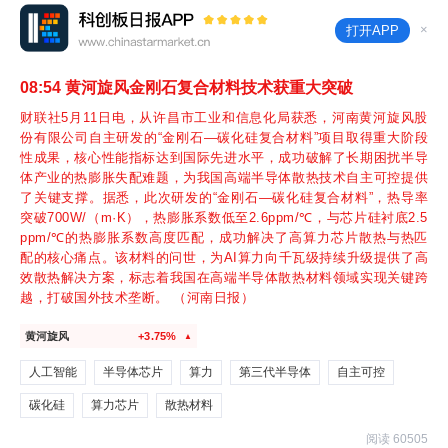
×
打开APP
08:54
黄河旋风金刚石复合材料技术获重大突破
财联社5月11日电，从许昌市工业和信息化局获悉，河南黄河旋风股
份有限公司自主研发的“金刚石—碳化硅复合材料”项目取得重大阶段
性成果，核心性能指标达到国际先进水平，成功破解了长期困扰半导
体产业的热膨胀失配难题，为我国高端半导体散热技术自主可控提供
了关键支撑。据悉，此次研发的“金刚石—碳化硅复合材料”，热导率
突破700W/（m·K），热膨胀系数低至2.6ppm/℃，与芯片硅衬底2.5
ppm/℃的热膨胀系数高度匹配，成功解决了高算力芯片散热与热匹
配的核心痛点。该材料的问世，为AI算力向千瓦级持续升级提供了高
效散热解决方案，标志着我国在高端半导体散热材料领域实现关键跨
越，打破国外技术垄断。 （河南日报）
黄河旋风
+3.75%
▲
人工智能
半导体芯片
算力
第三代半导体
自主可控
碳化硅
算力芯片
散热材料
阅读 60505