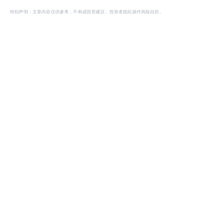
特别声明：文章内容仅供参考，不构成投资建议。投资者据此操作风险自担。