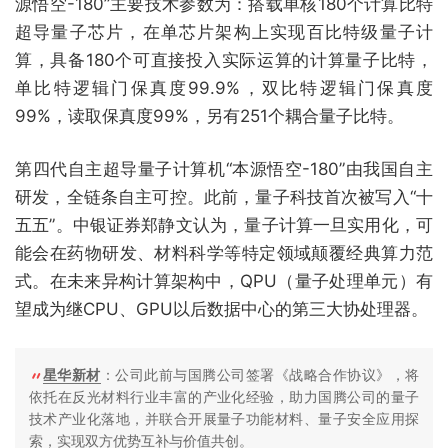
源悟空-180”主要技术参数为：搭载单核180个计算比特
超导量子芯片，在单芯片架构上实现百比特级量子计
算，具备180个可直接投入实际运算的计算量子比特，
单比特逻辑门保真度99.9%，双比特逻辑门保真度
99%，读取保真度99%，另有251个耦合量子比特。
第四代自主超导量子计算机“本源悟空-180”由我国自主
研发，全链条自主可控。此前，量子科技首次被写入“十
五五”。中银证券郑静文认为，量子计算一旦实用化，可
能会在药物研发、材料科学等特定领域颠覆经典算力范
式。在未来异构计算架构中，QPU（量子处理单元）有
望成为继CPU、GPU以后数据中心的第三大协处理器。
星华新材
：公司此前与国腾公司签署《战略合作协议》，将
依托在反光材料行业丰富的产业化经验，助力国腾公司的量子
技术产业化落地，并联合开展量子功能材料、量子安全应用探
索，实现双方优势互补与价值共创。