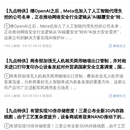
家核心公司双双涨停。
【九点特供】继OpenAI之后，Meta也加入了人工智能代理失
控的公司名单，正在推动网络安全行业逻辑从“AI颠覆安全”转
向“AI放大安全需求”；英伟达面向无人驾驶出租车和智能汽车的
①继OpenAI之后，Meta也加入了人工智能代理失控的公司名单，
前沿开放模型开放商用
正在推动网络安全行业逻辑从“AI颠覆安全”转向“AI放大安全需求”，
这家公司的解决方案实现AI保护AI；
②英伟达面向无人驾驶出租车和智能汽车的前沿开放模型开放商
149 人解锁 ·
08-07 08:05 星期五
解锁全文
用，行业竞争逐步升级为数据、算力、量产、运营的全链路能力比
拼，这家公司已与英伟达、高通等各芯片厂商建立合作关系；
【九点特供】商务部加强无人机相关两用物项出口管制，并对相
③刚果（金）宣布禁止铜精矿和钴精矿出口，并对采矿副产品征收
新税。
关进口打印复印办公设备发起对外贸易国家安全立案调查，国产
消费级3D打印机已占全球九成市场份额
①商务部加强无人机相关两用物项出口管制，叠加农业无人机市场
发展迅速，分析师看好无人智能将成为装备发展的重要方向，这家公
司产品可广泛适配军民两用多元场景；
②商务部对相关进口打印复印办公设备发起对外贸易国家安全立案
206 人解锁 ·
08-06 08:14 星期四
解锁全文
调查，国产消费级3D打印机如今已占据全球九成市场份额，这家公
司已构建“关键零部件—打印机—打印管理服务”一体化的全产业链布
【九点特供】有望实现10倍存储密度！三星公布全新3D内存路
局；
③受益国际金价大幅反弹，美股贵金属板块普涨。
线图，由于工艺复杂度提升，设备商或将迎来NAND推动下的景
气周期；阿里云容器服务Agent将开启商业化收费
①有望实现10倍存储密度！三星公布全新3D内存路线图，由于工艺