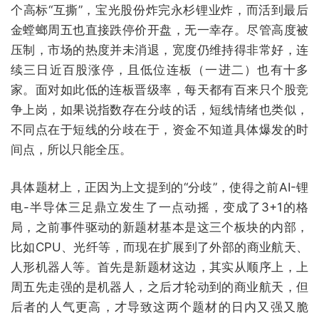
个高标“互撕”，宝光股份炸完永杉锂业炸，而活到最后
金螳螂周五也直接跌停价开盘，无一幸存。尽管高度被
压制，市场的热度并未消退，宽度仍维持得非常好，连
续三日近百股涨停，且低位连板（一进二）也有十多
家。面对如此低的连板晋级率，每天都有百来只个股竞
争上岗，如果说指数存在分歧的话，短线情绪也类似，
不同点在于短线的分歧在于，资金不知道具体爆发的时
间点，所以只能全压。
具体题材上，正因为上文提到的“分歧”，使得之前AI-锂
电-半导体三足鼎立发生了一点动摇，变成了3+1的格
局，之前事件驱动的新题材基本是这三个板块的内部，
比如CPU、光纤等，而现在扩展到了外部的商业航天、
人形机器人等。首先是新题材这边，其实从顺序上，上
周五先走强的是机器人，之后才轮动到的商业航天，但
后者的人气更高，才导致这两个题材的日内又强又脆