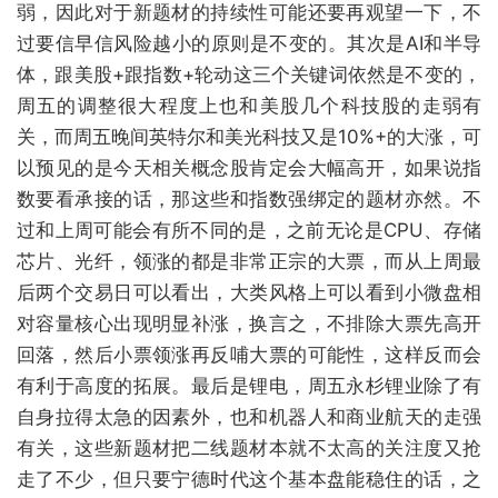
弱，因此对于新题材的持续性可能还要再观望一下，不
过要信早信风险越小的原则是不变的。其次是AI和半导
体，跟美股+跟指数+轮动这三个关键词依然是不变的，
周五的调整很大程度上也和美股几个科技股的走弱有
关，而周五晚间英特尔和美光科技又是10%+的大涨，可
以预见的是今天相关概念股肯定会大幅高开，如果说指
数要看承接的话，那这些和指数强绑定的题材亦然。不
过和上周可能会有所不同的是，之前无论是CPU、存储
芯片、光纤，领涨的都是非常正宗的大票，而从上周最
后两个交易日可以看出，大类风格上可以看到小微盘相
对容量核心出现明显补涨，换言之，不排除大票先高开
回落，然后小票领涨再反哺大票的可能性，这样反而会
有利于高度的拓展。最后是锂电，周五永杉锂业除了有
自身拉得太急的因素外，也和机器人和商业航天的走强
有关，这些新题材把二线题材本就不太高的关注度又抢
走了不少，但只要宁德时代这个基本盘能稳住的话，之