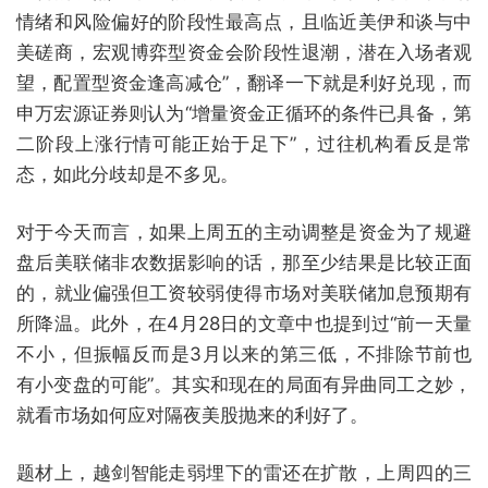
情绪和风险偏好的阶段性最高点，且临近美伊和谈与中
美磋商，宏观博弈型资金会阶段性退潮，潜在入场者观
望，配置型资金逢高减仓”，翻译一下就是利好兑现，而
申万宏源证券则认为“增量资金正循环的条件已具备，第
二阶段上涨行情可能正始于足下”，过往机构看反是常
态，如此分歧却是不多见。
对于今天而言，如果上周五的主动调整是资金为了规避
盘后美联储非农数据影响的话，那至少结果是比较正面
的，就业偏强但工资较弱使得市场对美联储加息预期有
所降温。此外，在4月28日的文章中也提到过“前一天量
不小，但振幅反而是3月以来的第三低，不排除节前也
有小变盘的可能”。其实和现在的局面有异曲同工之妙，
就看市场如何应对隔夜美股抛来的利好了。
题材上，越剑智能走弱埋下的雷还在扩散，上周四的三