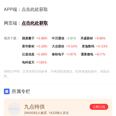
APP端：点击此处获取
网页端：
点击此处获取
相关个股：
国盾量子
+0.88%
中贝通信
-2.81%
禾盛新材
+6.66%
星华新材
+0.29%
大业股份
+0.53%
君逸数码
+0.33%
亿道信息
+0.66%
春秋电子
+1.97%
通富微电
+6.17%
电科蓝天
+1.83%
财联社声明：文章内容仅供参考，不构成投资建议。投资者据此操作，风险自
担。
所属专栏
九点特供
立即订阅
2645083人购买
142298人关注