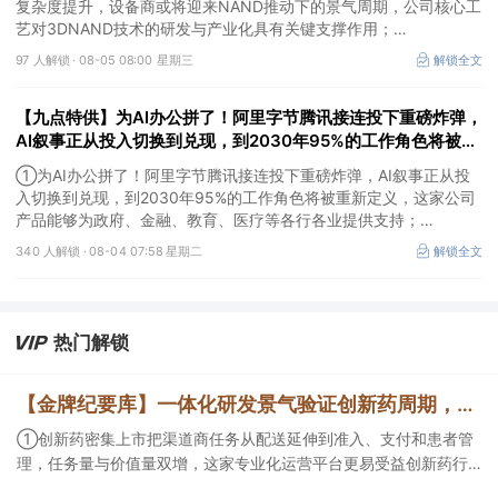
复杂度提升，设备商或将迎来NAND推动下的景气周期，公司核心工
艺对3DNAND技术的研发与产业化具有关键支撑作用；
②阿里云容器服务Agent将开启商业化收费，分析师看好AI产业链
97 人解锁 ·
08-05 08:00 星期三
解锁全文
正在进入应用验证和商业化加速阶段，这家公司研发的智能体开发平
台支持接入通义千问等大模型；
【九点特供】为AI办公拼了！阿里字节腾讯接连投下重磅炸弹，
③Palantir涨超29%，公司二季度业绩全面超越市场预期，同时上调
全年业绩指引，推动股价创近年来最大单日涨幅之一。
AI叙事正从投入切换到兑现，到2030年95%的工作角色将被重
新定义；中国内地量子领域规格最高会议在深举办
①为AI办公拼了！阿里字节腾讯接连投下重磅炸弹，AI叙事正从投
入切换到兑现，到2030年95%的工作角色将被重新定义，这家公司
产品能够为政府、金融、教育、医疗等各行各业提供支持；
②中国内地量子领域规格最高会议在深举办，机构称当前量子科技
340 人解锁 ·
08-04 07:58 星期二
解锁全文
正处于从科研突破向产业化探索过渡的关键阶段，这家公司投资安徽
问天量子并与其达成战略合作；
③亚马逊涨4.58%，市值首次突破3万亿美元，成为全球第五家达此
里程碑的上市公司。
热门解锁
【金牌纪要库】一体化研发景气验证创新药周期，商业渠道与AI科研设备同步扩容
①创新药密集上市把渠道商任务从配送延伸到准入、支付和患者管
理，任务量与价值量双增，这家专业化运营平台更易受益创新药行
业爆发；②AI正在优化创新药研发效率以及提供更多可能性，且已