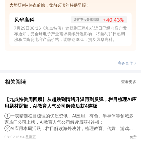
大势研判+热点前瞻，盘前必读的特供早报！
风华高科
+40.43%
发现至今最高涨幅
7月29日08:26《九点特供》追踪到三星电机近日已经向客户发
布通知，受全球电子产业需求持续升温影响，将自8月1日起调
涨积层陶瓷电容产品价格，调幅达30%，提及风华高科。
商务合作
相关阅读
查看更多
【九点特供周回顾】从超跌到情绪升温再到反弹，栏目梳理AI应
用题材逻辑，AI教育人气公司解读后获4连板
①一表精选栏目梳理的优质资讯，AI应用、有色、半导体等领域多
家热门公司上榜，AI教育人气公司解读后获4连板；
②AI应用本周活跃，栏目解读海外映射，梳理教育、传媒、游戏等
景气方向，焦点公司3日最高涨超20%；
08-07 16:54 星期五
免费
③磷化铟概念异军突起，栏目以机构视角前瞻产业供需情况，提及2