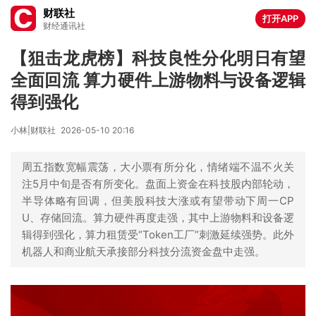
财联社
打开APP
财经通讯社
【狙击龙虎榜】科技良性分化明日有望
全面回流 算力硬件上游物料与设备逻辑
得到强化
小林|财联社
2026-05-10 20:16
周五指数宽幅震荡，大小票有所分化，情绪端不温不火关
注5月中旬是否有所变化。盘面上资金在科技股内部轮动，
半导体略有回调，但美股科技大涨或有望带动下周一CP
U、存储回流。算力硬件再度走强，其中上游物料和设备逻
辑得到强化，算力租赁受“Token工厂”刺激延续强势。此外
机器人和商业航天承接部分科技分流资金盘中走强。