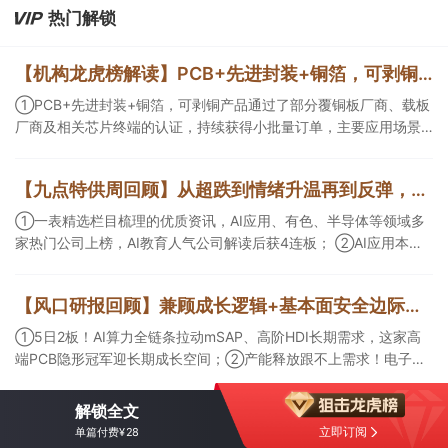
热门解锁
【机构龙虎榜解读】PCB+先进封装+铜箔，可剥铜产品通过了部分覆铜板厂商、载板厂商及相关芯片终端的认证，持续获得小批量订单，主要应用场景包括芯片封装光模块用PCB，机构大额净买入这家公司
①PCB+先进封装+铜箔，可剥铜产品通过了部分覆铜板厂商、载板
厂商及相关芯片终端的认证，持续获得小批量订单，主要应用场景
包括芯片封装光模块用PCB，机构大额净买入这家公司；②创新药
CDMO+减肥药，收购国外知名CRO企业，在创新药API的化学合成
【九点特供周回顾】从超跌到情绪升温再到反弹，栏目梳理AI应用题材逻辑，AI教育人气公司解读后获4连板
等方面具有丰富经验，具备承接细胞与基因治疗产品商业化受托生
产的合规资质，这家公司获净买入。
①一表精选栏目梳理的优质资讯，AI应用、有色、半导体等领域多
家热门公司上榜，AI教育人气公司解读后获4连板； ②AI应用本周
活跃，栏目解读海外映射，梳理教育、传媒、游戏等景气方向，焦
点公司3日最高涨超20%； ③磷化铟概念异军突起，栏目以机构视
【风口研报回顾】兼顾成长逻辑+基本面安全边际！王牌自营前瞻覆盖“pcb+MLCC+电子布”，梳理AI产业链优质标的“深坑起跳”
角前瞻产业供需情况，提及2家核心公司双双涨停。
①5日2板！AI算力全链条拉动mSAP、高阶HDI长期需求，这家高
端PCB隐形冠军迎长期成长空间；②产能释放跟不上需求！电子布
未来3年缺口难消，深坑之际再梳理行业逻辑，人气龙头涨超3成；
③AI服务器、机器人带动MLCC景气周期持续！这家公司扩产、涨
解锁全文
价预期暂未被市场定价，王牌自营前瞻捕捉“预期差”，3日大涨
立即订阅
单篇付费¥28
26%。