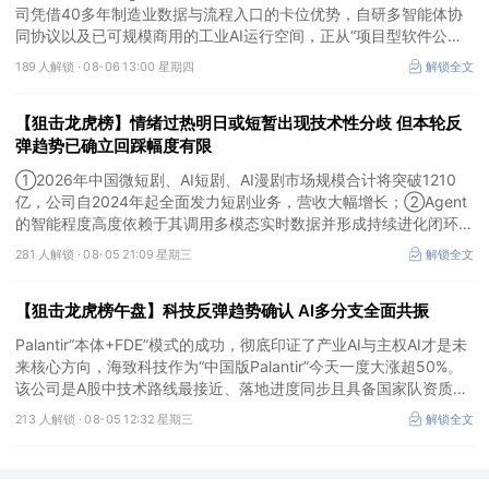
司凭借40多年制造业数据与流程入口的卡位优势，自研多智能体协
同协议以及已可规模商用的工业AI运行空间，正从“项目型软件公
司”向“AI原生平台生态型公司”跃迁。
189 人解锁 ·
08-06 13:00 星期四
解锁全文
【狙击龙虎榜】情绪过热明日或短暂出现技术性分歧 但本轮反
弹趋势已确立回踩幅度有限
①2026年中国微短剧、AI短剧、AI漫剧市场规模合计将突破1210
亿，公司自2024年起全面发力短剧业务，营收大幅增长；②Agent
的智能程度高度依赖于其调用多模态实时数据并形成持续进化闭环的
能力，公司是全球首个完成TPC-DS测试并通过官方审计的数据库企
281 人解锁 ·
08-05 21:09 星期三
解锁全文
业；③2026年被多方定义为Robotaxi商业化元年，公司正从“传统
出行运营商”向“自动驾驶时代的核心运力服务商”转变，率先享受行
【狙击龙虎榜午盘】科技反弹趋势确认 AI多分支全面共振
业从0到1的估值重估红利。
Palantir“本体+FDE”模式的成功，彻底印证了产业AI与主权AI才是未
来核心方向，海致科技作为“中国版Palantir”今天一度大涨超50%。
该公司是A股中技术路线最接近、落地进度同步且具备国家队资质的
核心标的，目前正处于从“数据智能基础设施”向“产业级AI Agent核
213 人解锁 ·
08-05 12:32 星期三
解锁全文
心供应商”跃迁的价值重估起点。