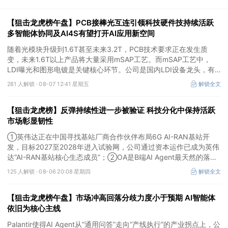
【狙击龙虎榜午盘】PCB接棒光互连引领科技硬件技持续活跃
多智能体协同及AI4S有望打开AI应用新空间
随着光模块升级到1.6T甚至未来3.2T，PCB技术要求正在发生质
变，未来1.6T以上产品将大量采用mSAP工艺。而mSAP工艺中，
LDI曝光和图形电镀是关键核心环节。公司是国内LDI设备龙头，有
望凭借其解析度更高的LDI技术，成为不可或缺的关键“铲子股”。
281 人解锁 ·
08-07 12:41 星期五
解锁全文
【狙击龙虎榜】反弹持续性进一步被验证 科技分化中保持活跃
市场彰显韧性
①英伟达正在中国寻找基站厂商合作伙伴布局6G AI-RAN基站开
发，目标2027至2028年进入试验网，公司通过资本运作已成为英伟
达“AI-RAN基站核心生态成员”；②OA是B端AI Agent最天然的落地
入口，公司凭借数万家企业客户积累的场景厚度正从协同管理软件龙
125 人解锁 ·
08-06 20:08 星期四
解锁全文
头进化为企业智能体经济的核心枢纽；③市场重组、股权转让暗线
涌动，该公司剥离亏损资产后“壳”属性进一步凸显。
【狙击龙虎榜午盘】市场冲高回落分歧力度小于预期 AI智能体
依旧为核心主线
Palantir使得AI Agent从“通用问答”走向“产线执行”的产业拐点上，公