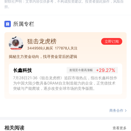
财联社声明：文章内容仅供参考，不构成投资建议。投资者据此操作，风险自
担。
所属专栏
狙击龙虎榜
立即订阅
3449569人购买
177878人关注
揭秘主力资金动向，找寻资金背后的逻辑
长鑫科技
+29.27%
发现至今最高涨幅
7月28日21:36《狙击龙虎榜》追踪市场热点，指出长鑫科技作
为中国大陆少数具备DRAM自主制造能力的企业，正凭借技术
突破与产能爬坡，逐步改变全球市场的竞争版图。
商务合作
相关阅读
查看更多