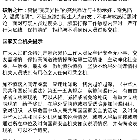
破解之计：
警惕“完美异性”的突然靠近与主动示好，避免陷
入“温柔陷阱”。不随意添加陌生人为好友，不参与敏感话题讨
论；面对可疑人员过度关心、频繁打探工作敏感内容时，严守
行为底线，保持清醒，拒绝与不明身份人员过度交往。
国家安全机关提示
广大人民群众特别是涉密岗位工作人员应牢记安全无小事、交
友需谨慎，保持高尚道德情操和健康生活情趣，主动净化社交
圈、生活圈、朋友圈，做到慎独慎微，坚决不给境外间谍情报
机关人员或别有用心之人任何可乘之机。
如不慎落入间谍圈套，应迷途知返，切勿越陷越深。《中华人
民共和国反间谍法》第五十五条规定，实施间谍行为，有自首
或者立功表现的，可以从轻、减轻或者免除处罚；有重大立功
表现的，给予奖励。在境外受胁迫或者受诱骗参加间谍组织、
敌对组织，从事危害中华人民共和国国家安全的活动，及时向
中华人民共和国驻外机构如实说明情况，或者入境后直接或者
通过所在单位及时向国家安全机关如实说明情况，并有悔改表
现的，可以不予追究。