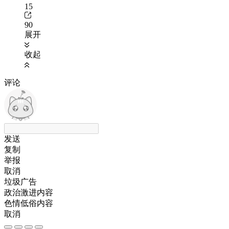
15
90
展开
收起
评论
发送
复制
举报
取消
垃圾广告
政治激进内容
色情低俗内容
取消