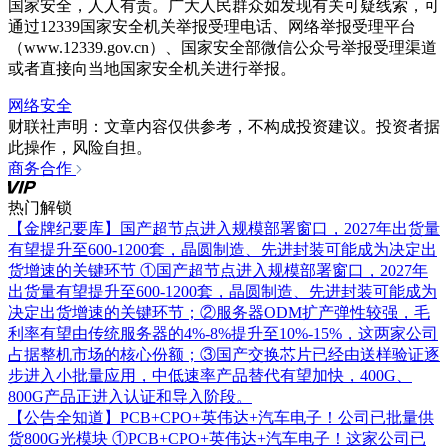
国家安全，人人有责。广大人民群众如发现有关可疑线索，可
通过12339国家安全机关举报受理电话、网络举报受理平台
（www.12339.gov.cn）、国家安全部微信公众号举报受理渠道
或者直接向当地国家安全机关进行举报。
网络安全
财联社声明：文章内容仅供参考，不构成投资建议。投资者据
此操作，风险自担。
商务合作
热门解锁
【金牌纪要库】国产超节点进入规模部署窗口，2027年出货量
有望提升至600-1200套，晶圆制造、先进封装可能成为决定出
货增速的关键环节
①国产超节点进入规模部署窗口，2027年
出货量有望提升至600-1200套，晶圆制造、先进封装可能成为
决定出货增速的关键环节；②服务器ODM扩产弹性较强，毛
利率有望由传统服务器的4%-8%提升至10%-15%，这两家公司
占据整机市场的核心份额；③国产交换芯片已经由送样验证逐
步进入小批量应用，中低速率产品替代有望加快，400G、
800G产品正进入认证和导入阶段。
【公告全知道】PCB+CPO+英伟达+汽车电子！公司已批量供
货800G光模块
①PCB+CPO+英伟达+汽车电子！这家公司已