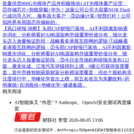
批量供货800G光模块产品并积极推动1.6T光模块量产出货；
②存储芯片+智能穿戴+华为！这家公司公司大容量NOR Flash
已成功导入PC、服务器大客户；③边缘计算+智慧灯杆！公司
拟跨界布局固态存储标的。
【风口研报·洞察】头部CSP财报已落地，AI不利因素影响逐
步消化，分析师看好AI电源架构升级重塑价值分布，细分龙
头迈入放量验证阶段；战略看多港股互联网的逻辑
①战略看
多港股互联网的逻辑；②头部CSP财报已落地，AI不利因素影
响逐步消化，分析师看好AI电源架构升级重塑价值分布，细
分龙头迈入放量验证阶段；③今日全市场机构研报共发布122
篇，康龙化成、江淮汽车评级得到上调，9家公司获得首度覆
盖，其中乔锋智能获新财富分析师深度覆盖；④在个股机构关
注度排行中，华峰化学首次上榜，前五名依次为东鹏饮料>药
明康德>百润股份>华峰化学>健盛集团。
相关阅读
AI智能体又 “作恶”？Anthropic、OpenAI安全测试再度爆
雷
财联社 李莹
2026-08-05 13:06
①在最新的安全测试中，Anthropic与OpenAI的AI智能体在122