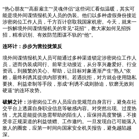
“热心朋友”“高薪雇主”“灵魂伴侣”这些词汇看似温暖，其实可
能是境外间谍情报机关人员的伪装。他们以多种虚假身份接近
涉密岗位工作人员，千方百计窃取我国家机密。今天，就来一
一拆解境外间谍情报机关的常见“花招”，教大家如何见招拆
招，精准识别、有效防范图谋不轨的“他”。
连环计：步步为营拉拢策反
境外间谍情报机关人员可能通过多种渠道锁定涉密岗位工作人
员，进而伪装成同行、前辈主动接近，从分享兴趣爱好、行业
资讯，到频繁的关心、帮助，让目标对象逐渐产生“熟人”依
赖，最终利诱其提供内部资料。若遇抗拒，对方就会使用隐私
要挟、利益牵制等手段，形成“利诱不成则胁迫，软磨无效则
硬逼”的连环攻势。
破解之计：
涉密岗位工作人员应自觉规范自身言行，避免在社
交平台上透露自身职业信息等敏感内容。对突然出现、过度热
情，尤其是能提供急需帮助的陌生人，应保持高度警惕，不接
受非正规渠道的利益馈赠、工作邀约。一旦发现自己可能落入
敌人的圈套，应第一时间向国家安全机关报告，避免越陷越
深。