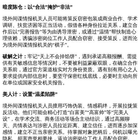
暗度陈仓：以“合法”掩护“非法”
境外间谍情报机关人员可能将策反窃密包装成商业合作、学术
调研、扶贫济困等正当活动，假借各种身份拉近关系，建立合
作后以“完善报告”等为由诱导泄密，或通过“温情”帮扶制造心
理依赖，诱骗涉密岗位工作人员配合窃密、接受策反，进而沦
为境外间谍情报机关的“棋子”。
破解之计：
牢记“天上不会掉馅饼”，遇到承诺高额报酬、需提
供有关敏感信息等情况时，不要被利益蒙蔽双眼，在确立合作
关系前，通过官方渠道核实对方身份资质。遇有别有用心之人
要求提供内部信息时，要坚守保密红线底线，必要时主动向所
在单位或国家安全机关报告。
美人计：设置“温柔陷阱”
境外间谍情报机关人员擅用巧饰伪装、情感羁绊，开展拉拢策
反活动。他们可能会精心打造“白富美”“高富帅”等“完美人
设”，在学术交流、商务活动等场合主动结识，通过高频聊
天、共情表达与涉密人员拉近距离、建立信任，进而逐步加深
感情，建立不正当亲密关系。待掌握对象把柄后，伺机以曝光
隐私、损害声誉相要挟，逼迫涉密岗位工作人员配合窃密。