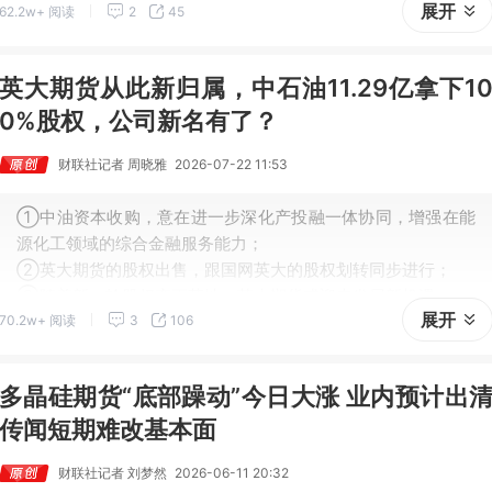
展开
62.2w+ 阅读
2
45
未开启，趋势性上涨或需等到9月之后，核心变量在于美联储能
否释放鸽派信号。
英大期货从此新归属，中石油11.29亿拿下1
0%股权，公司新名有了？
财联社记者 周晓雅
2026-07-22 11:53
①中油资本收购，意在进一步深化产投融一体协同，增强在能
源化工领域的综合金融服务能力；
②英大期货的股权出售，跟国网英大的股权划转同步进行；
③随着新一轮股权变更落地，英大期货或迎来发展新机遇。
展开
70.2w+ 阅读
3
106
多晶硅期货“底部躁动”今日大涨 业内预计出
传闻短期难改基本面
财联社记者 刘梦然
2026-06-11 20:32