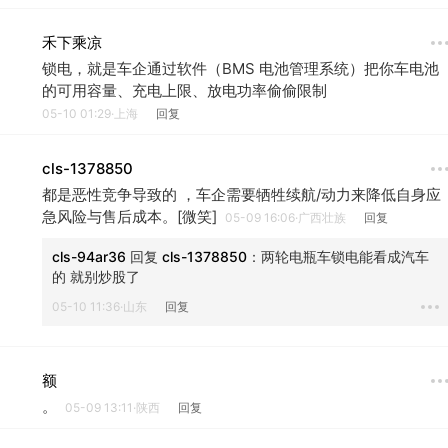
禾下乘凉
锁电，就是车企通过软件（BMS 电池管理系统）把你车电池
的可用容量、充电上限、放电功率偷偷限制
05-10 01:29·上海
回复
cls-1378850
都是恶性竞争导致的 ，车企需要牺牲续航/动力来降低自身应
急风险与售后成本。[微笑]
05-09 16:06·广西壮族
回复
cls-94ar36
 回复 
cls-1378850
：
两轮电瓶车锁电能看成汽车
的 就别炒股了 
05-10 11:36·山东
回复
额
。
05-09 13:11·陕西
回复