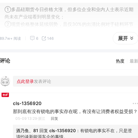
①多晶硅期货今日价格大涨，但多位企业和业内人士表示近期
尚未在产业端看到明显变化；
②现货价格整体延续弱势，且仅30%的出清比例对于硅料环节
而言仍然不够。
展开
89.7w+ 阅读
6
146
评论
热度
最
cls-1356920
那到底有没有锁电的事实存在呢，有没有让消费者权益受损？
05-09 13:29·浙江
回复
酒乃鱼、81
 回复 
cls-1356920
：
有锁电的事实不在，只是澄
清约谈新能源车企的事情。