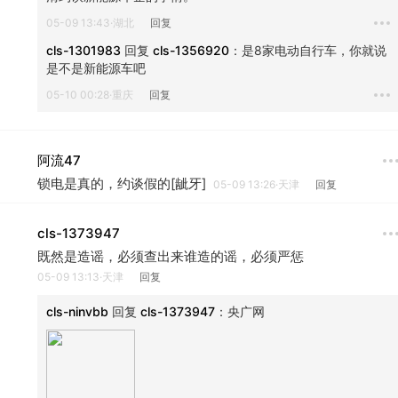
05-09 13:43·湖北
回复
cls-1301983
 回复 
cls-1356920
：
是8家电动自行车，你就说
是不是新能源车吧
05-10 00:28·重庆
回复
阿流47
锁电是真的，约谈假的[龇牙]
05-09 13:26·天津
回复
cls-1373947
既然是造谣，必须查出来谁造的谣，必须严惩
05-09 13:13·天津
回复
cls-ninvbb
 回复 
cls-1373947
：
央广网