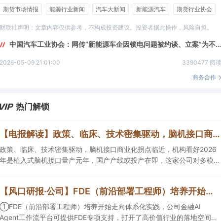
期货市场情报
能源行业新闻
汽车大新闻
新能源汽车
期货行业协会
财联社声明：文章内容仅供参考，不构成投资建议。投资者据此操作，风险自担。
中国汽车工业协会：网传“新能源车企因锁电问题被约谈、立案”为不实信息
2026-05-09 21:01:00
3390477 阅
商务合作
热门解锁
【电报解读】政策、临床、技术密集驱动，脑机接口商业化拐点临近，机构看好2026年是植入式脑机接口量产元年，国产产线或投产在即，这家公司对多模态人机交互系统集成关键技术进行了研发
政策、临床、技术密集驱动，脑机接口商业化拐点临近，机构看好2026
年是植入式脑机接口量产元年，国产产线或投产在即，这家公司对多模态
人机交互系统集成关键技术进行了研发，另一家成立了人工智能与脑机工
程研究院。
【风口研报·公司】FDE（前沿部署工程师）培养开始走向体系化实践，公司金融AIAgent工作流平台可提供FDE专项支持，打开了高价值行业的落地空间；另有公司兼具成长强确定性、低估值、高股息属性
①FDE（前沿部署工程师）培养开始走向体系化实践，公司金融AI
Agent工作流平台可提供FDE专项支持，打开了高价值行业的落地空间；