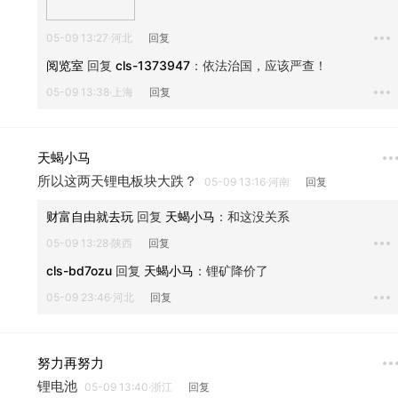
05-09 13:27·河北
回复
阅览室
 回复 
cls-1373947
：
依法治国，应该严查！
05-09 13:38·上海
回复
天蝎小马
所以这两天锂电板块大跌？
05-09 13:16·河南
回复
财富自由就去玩
 回复 
天蝎小马
：
和这没关系
05-09 13:28·陕西
回复
cls-bd7ozu
 回复 
天蝎小马
：
锂矿降价了
05-09 23:46·河北
回复
努力再努力
锂电池
05-09 13:40·浙江
回复