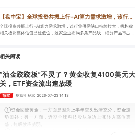
②这家公司兼具成长强确定性、低估值、高股息属性，受益于国内外贸
易额高速增长，且还有AI应用加速渗透+跨境支付等成长极。
【盘中宝】全球投资共振上行+AI算力需求激增，该行业供需缺口持续拉大，机构称相关板块整体估值已处低位，这家企业细分产品市占率第一
全球投资共振上行+AI算力需求激增，该行业供需缺口持续拉大，机构称
相关板块整体估值已处低位，这家企业布局多条产品线，细分产品市占率
第一。
相关阅读
“油金跷跷板”不灵了？黄金收复4100美元
关，ETF资金流出速放缓
财联社 杨斌
2026-07-23 14:13
①资金回流黄金，一方面是因为上半年空头出清充分，资金逆
势回补；另一方面，近期全球科技股从单边上涨转入高位震
荡，虹吸效应减弱。
②业内人士表示，黄金短期大概率维持宽幅震荡，做多窗口尚