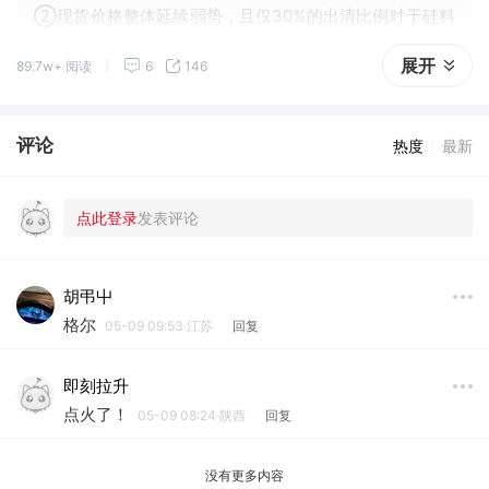
②现货价格整体延续弱势，且仅30%的出清比例对于硅料
环节而言仍然不够。
展开
89.7w+ 阅读
6
146
评论
热度
最新
胡弔屮
格尔
05-09 09:53·江苏
回复
即刻拉升
点火了！
05-09 08:24·陕西
回复
没有更多内容