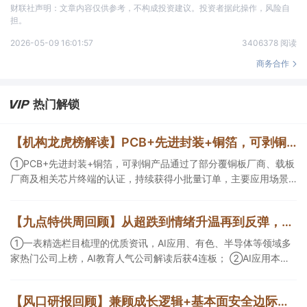
财联社声明：文章内容仅供参考，不构成投资建议。投资者据此操作，风险自
担。
2026-05-09 16:01:57
3406378 阅读
商务合作
热门解锁
【机构龙虎榜解读】PCB+先进封装+铜箔，可剥铜产品通过了部分覆铜板厂商、载板厂商及相关芯片终端的认证，持续获得小批量订单，主要应用场景包括芯片封装光模块用PCB，机构大额净买入这家公司
①PCB+先进封装+铜箔，可剥铜产品通过了部分覆铜板厂商、载板
厂商及相关芯片终端的认证，持续获得小批量订单，主要应用场景
包括芯片封装光模块用PCB，机构大额净买入这家公司；②创新药
CDMO+减肥药，收购国外知名CRO企业，在创新药API的化学合成
【九点特供周回顾】从超跌到情绪升温再到反弹，栏目梳理AI应用题材逻辑，AI教育人气公司解读后获4连板
等方面具有丰富经验，具备承接细胞与基因治疗产品商业化受托生
产的合规资质，这家公司获净买入。
①一表精选栏目梳理的优质资讯，AI应用、有色、半导体等领域多
家热门公司上榜，AI教育人气公司解读后获4连板； ②AI应用本周
活跃，栏目解读海外映射，梳理教育、传媒、游戏等景气方向，焦
点公司3日最高涨超20%； ③磷化铟概念异军突起，栏目以机构视
【风口研报回顾】兼顾成长逻辑+基本面安全边际！王牌自营前瞻覆盖“pcb+MLCC+电子布”，梳理AI产业链优质标的“深坑起跳”
角前瞻产业供需情况，提及2家核心公司双双涨停。