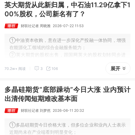
英大期货从此新归属，中石油11.29亿拿下1
00%股权，公司新名有了？
财联社记者 周晓雅
2026-07-22 11:53
①中油资本收购，意在进一步深化产投融一体协同，增强
在能源化工领域的综合金融服务能力；
②英大期货的股权出售，跟国网英大的股权划转同步进
行；
展开
70.2w+ 阅读
3
106
③随着新一轮股权变更落地，英大期货或迎来发展新机
遇。
多晶硅期货“底部躁动”今日大涨 业内预计
出清传闻短期难改基本面
财联社记者 刘梦然
2026-06-11 20:32
①多晶硅期货今日价格大涨，但多位企业和业内人士表示
近期尚未在产业端看到明显变化；