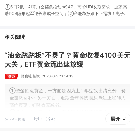
①5日2板！AI算力全链条拉动mSAP、高阶HDI长期需求，这家高
端PCB隐形冠军迎长期成长空间；②产能释放跟不上需求！电子布
未来3年缺口难消，深坑之际再梳理行业逻辑，人气龙头涨超3成；
③AI服务器、机器人带动MLCC景气周期持续！这家公司扩产、涨
价预期暂未被市场定价，王牌自营前瞻捕捉“预期差”，3日大涨
相关阅读
26%。
“油金跷跷板”不灵了？黄金收复4100美元
大关，ETF资金流出速放缓
财联社 杨斌
2026-07-23 14:13
①资金回流黄金，一方面是因为上半年空头出清充分，资
金逆势回补；另一方面，近期全球科技股从单边上涨转入
高位震荡，虹吸效应减弱。
②业内人士表示，黄金短期大概率维持宽幅震荡，做多窗
展开
62.2w+ 阅读
2
45
口尚未开启，趋势性上涨或需等到9月之后，核心变量在于
美联储能否释放鸽派信号。