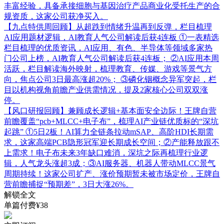
丰富经验，具备承接细胞与基因治疗产品商业化受托生产的合
规资质，这家公司获净买入。
【九点特供周回顾】从超跌到情绪升温再到反弹，栏目梳理
AI应用题材逻辑，AI教育人气公司解读后获4连板
①一表精选
栏目梳理的优质资讯，AI应用、有色、半导体等领域多家热
门公司上榜，AI教育人气公司解读后获4连板； ②AI应用本周
活跃，栏目解读海外映射，梳理教育、传媒、游戏等景气方
向，焦点公司3日最高涨超20%； ③磷化铟概念异军突起，栏
目以机构视角前瞻产业供需情况，提及2家核心公司双双涨
停。
【风口研报回顾】兼顾成长逻辑+基本面安全边际！王牌自营
前瞻覆盖“pcb+MLCC+电子布”，梳理AI产业链优质标的“深坑
起跳”
①5日2板！AI算力全链条拉动mSAP、高阶HDI长期需
求，这家高端PCB隐形冠军迎长期成长空间；②产能释放跟不
上需求！电子布未来3年缺口难消，深坑之际再梳理行业逻
辑，人气龙头涨超3成；③AI服务器、机器人带动MLCC景气
周期持续！这家公司扩产、涨价预期暂未被市场定价，王牌自
营前瞻捕捉“预期差”，3日大涨26%。
解锁全文
单篇付费¥38