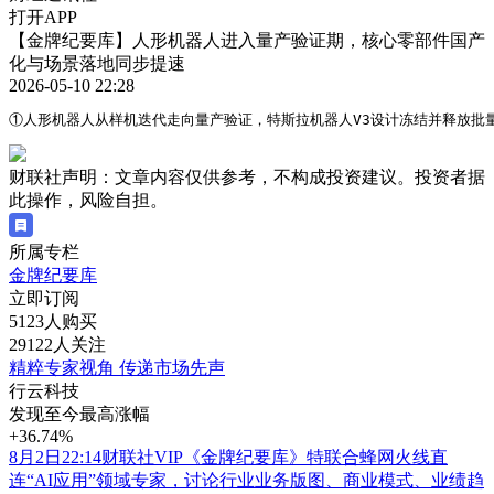
打开APP
【金牌纪要库】人形机器人进入量产验证期，核心零部件国产
化与场景落地同步提速
2026-05-10 22:28
①人形机器人从样机迭代走向量产验证，特斯拉机器人V3设计冻结并释放
财联社声明：文章内容仅供参考，不构成投资建议。投资者据
此操作，风险自担。
所属专栏
金牌纪要库
立即订阅
5123人购买
29122人关注
精粹专家视角 传递市场先声
行云科技
发现至今最高涨幅
+36.74%
8月2日22:14财联社VIP《金牌纪要库》特联合蜂网火线直
连“AI应用”领域专家，讨论行业业务版图、商业模式、业绩趋