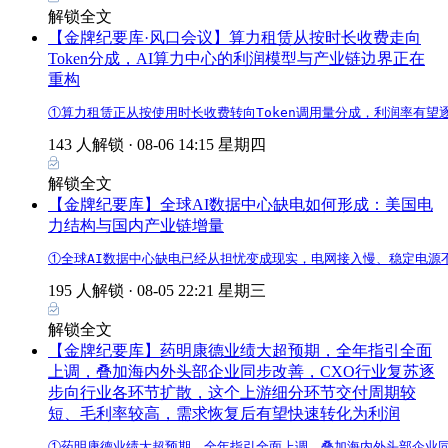
解锁全文
【金牌纪要库·风口会议】算力租赁从按时长收费走向
Token分成，AI算力中心的利润模型与产业链边界正在
重构
①算力租赁正从按使用时长收费转向Token调用量分成，利润率有望
143 人解锁 ·
08-06 14:15 星期四
解锁全文
【金牌纪要库】全球AI数据中心缺电如何形成：美国电
力结构与国内产业链增量
①全球AI数据中心缺电已经从担忧变成现实，电网接入慢、稳定电
195 人解锁 ·
08-05 22:21 星期三
解锁全文
【金牌纪要库】药明康德业绩大超预期，全年指引全面
上调，叠加海内外头部企业同步改善，CXO行业复苏逐
步向行业各环节扩散，这个上游细分环节交付周期较
短、毛利率较高，需求恢复后有望快速转化为利润
①药明康德业绩大超预期，全年指引全面上调，叠加海内外头部企业同