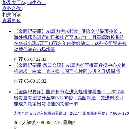
势及大厂Agent生态。
商务合作
相关阅读
查看更多
【金牌纪要库】AI算力需求拉动+供给交期显著拉长，
海外机床先进产能已被排产至2027年，且高端数控系统
在华或出现5万至10万台年内供给缺口，这些公司迎来被
动替代潜在市场增量
推荐
05-07 22:33
【金牌纪要库·风口会议】AI算力扩容推高数据中心交换
机需求，白盒、光交换与国产芯片同步进入升级周期
推荐
05-08 13:32
【金牌纪要库】国产超节点进入规模部署窗口，2027年
出货量有望提升至600-1200套，晶圆制造、先进封装可
能成为决定出货增速的关键环节
①国产超节点进入规模部署窗口，2027年出货量有望提升至600-1
362 人解锁 ·
08-06 22:16 星期四