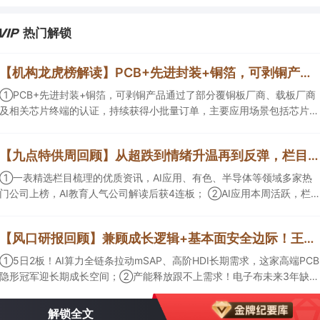
群调度、模型适配和运维能力的第三方算力租赁企业更加受益。
热门解锁
【机构龙虎榜解读】PCB+先进封装+铜箔，可剥铜产品通过了部分覆铜板厂商、载板厂商及相关芯片终端的认证，持续获得小批量订单，主要应用场景包括芯片封装光模块用PCB，机构大额净买入这家公司
①PCB+先进封装+铜箔，可剥铜产品通过了部分覆铜板厂商、载板厂商
及相关芯片终端的认证，持续获得小批量订单，主要应用场景包括芯片封
装光模块用PCB，机构大额净买入这家公司；②创新药CDMO+减肥药，
收购国外知名CRO企业，在创新药API的化学合成等方面具有丰富经验，
【九点特供周回顾】从超跌到情绪升温再到反弹，栏目梳理AI应用题材逻辑，AI教育人气公司解读后获4连板
具备承接细胞与基因治疗产品商业化受托生产的合规资质，这家公司获净
买入。
①一表精选栏目梳理的优质资讯，AI应用、有色、半导体等领域多家热
门公司上榜，AI教育人气公司解读后获4连板； ②AI应用本周活跃，栏目
解读海外映射，梳理教育、传媒、游戏等景气方向，焦点公司3日最高涨
超20%； ③磷化铟概念异军突起，栏目以机构视角前瞻产业供需情况，
【风口研报回顾】兼顾成长逻辑+基本面安全边际！王牌自营前瞻覆盖“pcb+MLCC+电子布”，梳理AI产业链优质标的“深坑起跳”
提及2家核心公司双双涨停。
①5日2板！AI算力全链条拉动mSAP、高阶HDI长期需求，这家高端PCB
隐形冠军迎长期成长空间；②产能释放跟不上需求！电子布未来3年缺口
难消，深坑之际再梳理行业逻辑，人气龙头涨超3成；③AI服务器、机器
人带动MLCC景气周期持续！这家公司扩产、涨价预期暂未被市场定价，
解锁全文