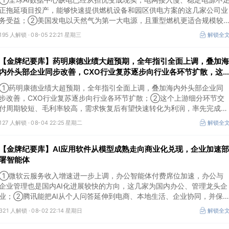
正拖延项目投产，能够快速提供燃机设备和园区供电方案的这几家公司业
务受益；②美国发电以天然气为第一大电源，且重型燃机更适合规模较
大、持续运行的数据中心园区，透平叶片为上游主要卡产能环节，这家国
195 人解锁 ·
08-05 22:21 星期三
解锁全
内公司已与国外燃机巨头签署多年供货协议；③国家电网“十五五”投资规
划较上一周期明显提高，上半年特高压采购规模已经超过上一年全年，这
【金牌纪要库】药明康德业绩大超预期，全年指引全面上调，叠加海
几家企业为国内特高压设备头部企业。
内外头部企业同步改善，CXO行业复苏逐步向行业各环节扩散，这
个上游细分环节交付周期较短、毛利率较高，需求恢复后有望快速转
①药明康德业绩大超预期，全年指引全面上调，叠加海内外头部企业同
化为利润
步改善，CXO行业复苏逐步向行业各环节扩散；②这个上游细分环节交
付周期较短、毛利率较高，需求恢复后有望快速转化为利润，率先完成客
户认证并具备规模化生产能力的企业竞争优势更明显；③相较2019—
127 人解锁 ·
08-04 22:25 星期二
解锁全
2021年周期，本轮更多来自存量管线向中后期推进、境外BD交易活跃、
新技术平台进入商业化阶段以及产能利用率修复，该环节业绩兑现属性更
【金牌纪要库】AI应用软件从模型成熟走向商业化兑现，企业加速部
强。
署智能体
①微软云服务收入增速进一步上调，办公智能体付费席位加速，办公与
企业管理也是国内AI化进展较快的方向，这几家为国内办公、管理龙头企
业；②腾讯能把AI从个人问答延伸到电商、本地生活、企业协同，并保
较强的开放生态特征，在AI智能体时代具有强竞争力，这几家企业与腾讯
321 人解锁 ·
08-02 22:14 星期日
解锁全
业务联系紧密；③AI应用扩张会显著增加推理算力需求，第三方算力的
单量与利用率具备上升基础，这类同时具备可交付GPU、低成本电力、集