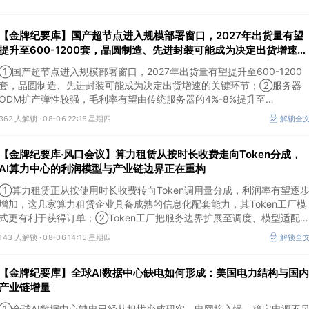
【金牌纪要库】国产超节点进入规模部署窗口，2027年出货量有望
提升至600-1200套，晶圆制造、先进封装可能成为决定出货增速的
关键环节
①国产超节点进入规模部署窗口，2027年出货量有望提升至600-1200
套，晶圆制造、先进封装可能成为决定出货增速的关键环节；②服务器
ODM扩产弹性较强，毛利率有望由传统服务器的4%-8%提升至
10%-15%，这两家公司占据整机市场的核心份额；③国产交换芯片已经
362 人解锁 ·
08-06 22:16 星期四
解锁全
由送样验证逐步进入小批量应用，中低速率产品替代有望加快，400G、
800G产品正进入认证和导入阶段。
【金牌纪要库·风口会议】算力租赁从按时长收费走向Token分成，
AI算力中心的利润模型与产业链边界正在重构
①算力租赁正从按使用时长收费转向Token调用量分成，利润率有望逐
增加，这几家算力租赁企业具备成熟的信息化配套能力，其Token工厂模
式更有利于获得订单；②Token工厂把服务边界扩展至调度、模型适配
计费和安全，这类具备网络安全配套和底层模型适配业务的企业也会受益
143 人解锁 ·
08-06 14:15 星期四
解锁全
Token工厂建设；③高端训练卡仍受供给约束，AI应用持续推高推理需求
后，国产算力卡有望持续放量。
【金牌纪要库】全球AI数据中心缺电如何形成：美国电力结构与国内
产业链增量
①全球AI数据中心缺电已经从担忧变成现实，电网接入慢、稳定电源不