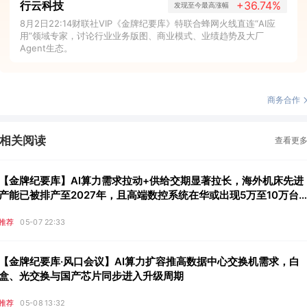
行云科技
+36.74%
发现至今最高涨幅
8月2日22:14财联社VIP《金牌纪要库》特联合蜂网火线直连“AI应
用”领域专家，讨论行业业务版图、商业模式、业绩趋势及大厂
Agent生态。
商务合作
相关阅读
查看更
【金牌纪要库】AI算力需求拉动+供给交期显著拉长，海外机床先进
产能已被排产至2027年，且高端数控系统在华或出现5万至10万台
年内供给缺口，这些公司迎来被动替代潜在市场增量
推荐
05-07 22:33
【金牌纪要库·风口会议】AI算力扩容推高数据中心交换机需求，白
盒、光交换与国产芯片同步进入升级周期
推荐
05-08 13:32