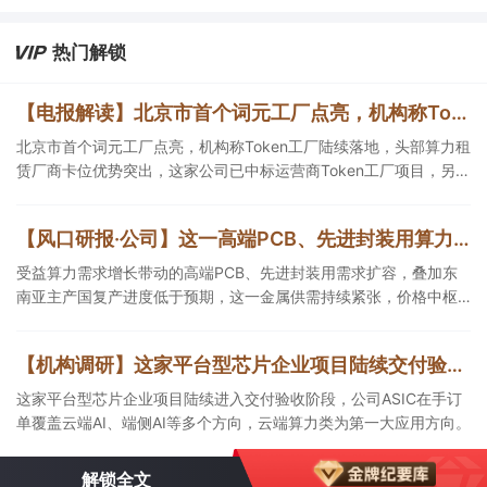
具备可交付GPU、低成本电力、集群调度、模型适配和运维能力的
第三方算力租赁企业更加受益。
热门解锁
【电报解读】北京市首个词元工厂点亮，机构称Token工厂陆续落地，头部算力租赁厂商卡位优势突出，这家公司已中标运营商Token工厂项目
北京市首个词元工厂点亮，机构称Token工厂陆续落地，头部算力租
赁厂商卡位优势突出，这家公司已中标运营商Token工厂项目，另一
家算力租赁服务已成功服务十余名客户。
【风口研报·公司】这一高端PCB、先进封装用算力金属需求持续扩容，公司产销量稳居全球第一，且量增计划稳步推进，有望充分受益价格上行
受益算力需求增长带动的高端PCB、先进封装用需求扩容，叠加东
南亚主产国复产进度低于预期，这一金属供需持续紧张，价格中枢
有望持续上移，公司自2005年以来产销量稳居全球第一，伴随矿产
资源产量增长与冶炼产能整合并举，公司市占率有望进一步提升，
【机构调研】这家平台型芯片企业项目陆续交付验收，ASIC在手订单覆盖云端AI等多个方向
同时有望充分受益金属价格上行。
这家平台型芯片企业项目陆续进入交付验收阶段，公司ASIC在手订
单覆盖云端AI、端侧AI等多个方向，云端算力类为第一大应用方向。
解锁全文