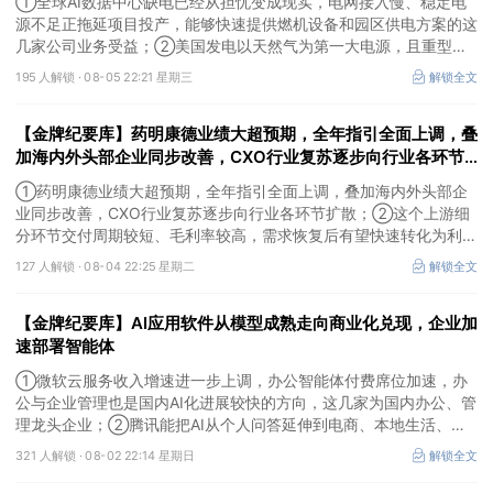
①全球AI数据中心缺电已经从担忧变成现实，电网接入慢、稳定电
源不足正拖延项目投产，能够快速提供燃机设备和园区供电方案的这
几家公司业务受益；②美国发电以天然气为第一大电源，且重型燃
机更适合规模较大、持续运行的数据中心园区，透平叶片为上游主要
195 人解锁 ·
08-05 22:21 星期三
解锁全文
卡产能环节，这家国内公司已与国外燃机巨头签署多年供货协议；
③国家电网“十五五”投资规划较上一周期明显提高，上半年特高压
【金牌纪要库】药明康德业绩大超预期，全年指引全面上调，叠
采购规模已经超过上一年全年，这几家企业为国内特高压设备头部企
业。
加海内外头部企业同步改善，CXO行业复苏逐步向行业各环节
扩散，这个上游细分环节交付周期较短、毛利率较高，需求恢复
①药明康德业绩大超预期，全年指引全面上调，叠加海内外头部企
后有望快速转化为利润
业同步改善，CXO行业复苏逐步向行业各环节扩散；②这个上游细
分环节交付周期较短、毛利率较高，需求恢复后有望快速转化为利
润，率先完成客户认证并具备规模化生产能力的企业竞争优势更明
127 人解锁 ·
08-04 22:25 星期二
解锁全文
显；③相较2019—2021年周期，本轮更多来自存量管线向中后期推
进、境外BD交易活跃、新技术平台进入商业化阶段以及产能利用率
【金牌纪要库】AI应用软件从模型成熟走向商业化兑现，企业加
修复，该环节业绩兑现属性更强。
速部署智能体
①微软云服务收入增速进一步上调，办公智能体付费席位加速，办
公与企业管理也是国内AI化进展较快的方向，这几家为国内办公、管
理龙头企业；②腾讯能把AI从个人问答延伸到电商、本地生活、企
业协同，并保留较强的开放生态特征，在AI智能体时代具有强竞争
321 人解锁 ·
08-02 22:14 星期日
解锁全文
力，这几家企业与腾讯业务联系紧密；③AI应用扩张会显著增加推
理算力需求，第三方算力的订单量与利用率具备上升基础，这类同时