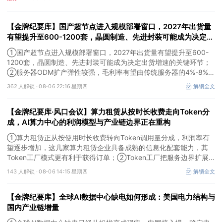
【金牌纪要库】国产超节点进入规模部署窗口，2027年出货量
有望提升至600-1200套，晶圆制造、先进封装可能成为决定出
货增速的关键环节
①国产超节点进入规模部署窗口，2027年出货量有望提升至600-
1200套，晶圆制造、先进封装可能成为决定出货增速的关键环节；
②服务器ODM扩产弹性较强，毛利率有望由传统服务器的4%-8%提
升至10%-15%，这两家公司占据整机市场的核心份额；③国产交换
362 人解锁 ·
08-06 22:16 星期四
解锁全文
芯片已经由送样验证逐步进入小批量应用，中低速率产品替代有望加
快，400G、800G产品正进入认证和导入阶段。
【金牌纪要库·风口会议】算力租赁从按时长收费走向Token分
成，AI算力中心的利润模型与产业链边界正在重构
①算力租赁正从按使用时长收费转向Token调用量分成，利润率有
望逐步增加，这几家算力租赁企业具备成熟的信息化配套能力，其
Token工厂模式更有利于获得订单；②Token工厂把服务边界扩展
至调度、模型适配、计费和安全，这类具备网络安全配套和底层模型
143 人解锁 ·
08-06 14:15 星期四
解锁全文
适配业务的企业也会受益Token工厂建设；③高端训练卡仍受供给
约束，AI应用持续推高推理需求后，国产算力卡有望持续放量。
【金牌纪要库】全球AI数据中心缺电如何形成：美国电力结构与
国内产业链增量