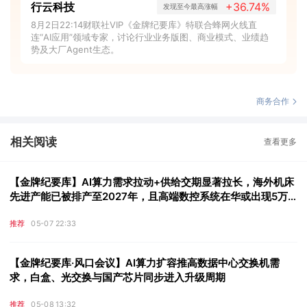
行云科技
+36.74%
发现至今最高涨幅
8月2日22:14财联社VIP《金牌纪要库》特联合蜂网火线直
连“AI应用”领域专家，讨论行业业务版图、商业模式、业绩趋
势及大厂Agent生态。
商务合作
相关阅读
查看更多
【金牌纪要库】AI算力需求拉动+供给交期显著拉长，海外机床
先进产能已被排产至2027年，且高端数控系统在华或出现5万
至10万台年内供给缺口，这些公司迎来被动替代潜在市场增量
推荐
05-07 22:33
【金牌纪要库·风口会议】AI算力扩容推高数据中心交换机需
求，白盒、光交换与国产芯片同步进入升级周期
推荐
05-08 13:32