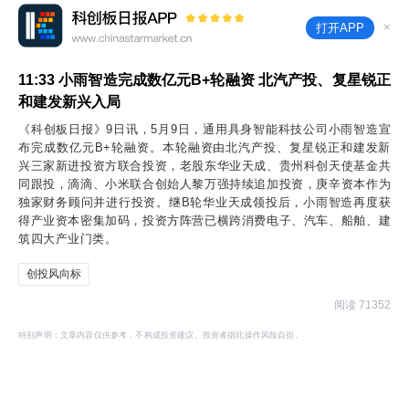
×
打开APP
11:33
小雨智造完成数亿元B+轮融资 北汽产投、复星锐正
和建发新兴入局
《科创板日报》9日讯，5月9日，通用具身智能科技公司小雨智造宣
布完成数亿元B+轮融资。本轮融资由北汽产投、复星锐正和建发新
兴三家新进投资方联合投资，老股东华业天成、贵州科创天使基金共
同跟投，滴滴、小米联合创始人黎万强持续追加投资，庚辛资本作为
独家财务顾问并进行投资。继B轮华业天成领投后，小雨智造再度获
得产业资本密集加码，投资方阵营已横跨消费电子、汽车、船舶、建
筑四大产业门类。
创投风向标
阅读 71352
特别声明：文章内容仅供参考，不构成投资建议。投资者据此操作风险自担。