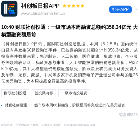
×
打开APP
10:40
财联社创投通：一级市场本周融资总额约356.34亿元 大
模型融资额居前
《科创板日报》9日讯，据财联社创投通数据，本周（5.2-5.8）国内统计
口径内共发生66起投融资事件，已披露的融资总额合计约356.34亿元。从
投资事件数量来看，先进制造、人工智能、医疗健康、集成电路、企业服
务等领域较活跃；从融资总额来看，人工智能披露的融资总额最多，约32
5.10亿元，其中大模型融资规模遥遥领先。阶跃星辰将完成由财务投资人
及华勤、龙旗、豪威、中兴等多家手机及消费电子产业链公司参与的近25
亿美元融资，为本周披露金额最高的投资事件。
财联社创投通
创投风向标
一级市场投融资
财联社创投通：一级市场本周66起融资，阶跃星辰将完成近25亿美元融资
阅读 65556
特别声明：文章内容仅供参考，不构成投资建议。投资者据此操作风险自担。