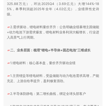
325.88万元），环比2025Q4（3.69亿元）大增144%-18
5%，单季利润超2025年全年（4.02亿元），业绩弹性史诗
级。
2.需求驱动，锂电材料量价齐升：公告明确业绩暴增主因储能
+动力电池下游需求爆发，锂电材料业务利润大幅增长，行业进
入高景气上行周期。
二、业务层面：梳理“锂电+半导体+固态电池”三维成长
1.锂电材料：核心基本盘，量价齐升驱动业绩
1.主营锂盐等锂电材料，受益储能与动力电池需求高增，产能
充足、上游自给率提升，盈利修复强劲。
2.半导体防静电：第二增长曲线，绑定全球头部客户