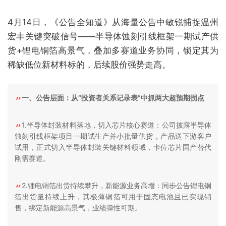
4月14日，《公告全知道》从海量公告中敏锐捕捉温州
宏丰关键突破信号——半导体蚀刻引线框架一期试产供
货+锂电铜箔高景气，叠加多赛道业务协同，锁定其为
稀缺低位新材料标的，后续股价强势走高。
一、公告层面：从“投资者关系记录表”中抓两大超预期拐点
1.半导体封装材料落地，切入芯片核心赛道：公司披露半导体
蚀刻引线框架项目一期试生产并小批量供货，产品送下游客户
试用，正式切入半导体封装关键材料领域，卡位芯片国产替代
刚需赛道。
2.锂电铜箔出货持续攀升，新能源业务高增：同步公告锂电铜
箔出货量持续上升，其极薄铜箔可用于固态电池且已实现销
售，绑定新能源高景气，业绩弹性可期。