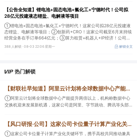
【公告全知道】锂电池+固态电池+氟化工+宁德时代！公司拟
28亿元投建液态锂盐、电解液等项目
①锂电池+固态电池+氟化工+宁德时代！这家公司拟28亿元投建液
态锂盐、电解液等项目；②创新药+CRO！这家公司截至6月末持续
经营业务在手订单664亿元；③算力租赁+机器人+IP经济！公司签
署32亿元算力服务合同。
388 人解锁 ·
08-03 22:06 星期一
解锁全文
热门解锁
【财联社早知道】阿里云计划将全球数据中心产能提升两倍以上，这家公司是阿里、字节跳动、腾讯数据中心交换机核心供应商；上海推动算力和基础大模型扩大境外调用，支持智能体、多模态生成等模型产品出口
①阿里云计划将全球数据中心产能提升两倍以上，机构称数据中心
交换机迎来发展新机遇，这家公司是阿里、字节跳动、腾讯等头部
互联网企业的数据中心交换机核心供应商； ②上海推动算力和基础
大模型扩大境外调用，支持智能体、多模态生成等模型产品出口，
【风口研报·公司】这家公司卡位量子计算产业化关键环节，携手高校共同推动兼具技术可行性与商业价值的稀缺路线落地，有望充分享受量子计算产业化红利；另有公司不仅坐拥动力煤优质矿井且长协煤销量占比低
机构称多元落地场景渗透提速，看好AI应用拐点到来，这家公司研
发的魔聚平台是一款AI技术驱动的创新应用平台，基于不同模型聚
①这家公司卡位量子计算产业化关键环节，携手高校共同推动兼具