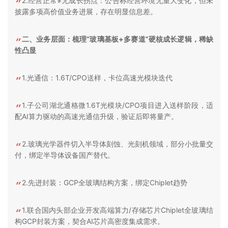
2.经营正常≠无成长拐点：公告称经营环境无重大变化，但未
披露多项高价值业务进展，存在明显信息差。
二、业务层面：梳理“玻璃基板+多赛道”硬核成长逻辑，稀缺
性凸显
1.光通信：1.6T/CPO送样，卡位高速光模块迭代
1.子公司湖北通格微1.6T光模块/CPO项目进入送样阶段，适
配AI算力驱动的高速光通信升级，验证后即将量产。
2.玻璃光学器件切入半导体刻蚀、光刻机领域，部分小批量交
付，绑定半导体设备国产替代。
2.先进封装：GCP全玻璃结构方案，绑定Chiplet趋势
1.联合国内头部企业开发高端算力/存储芯片Chiplet全玻璃结
构GCP封装方案，契合AI芯片高密度集成需求。