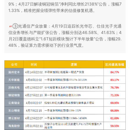
9%；4月27日解读铜冠铜箔“净利同比增长2138%”公告，涨幅7
1.33%，精准把握业绩弹性带来的估值修复机遇。
③光通信产业放量：4月19日追踪长光华芯、仕佳光子光通
信业务增长与产能扩张公告，涨幅分别达46.58%、41.63%；4
月2日覆盖德科立“1.6T短距模块预计下半年放量”公告，涨幅29.
48%，验证算力需求驱动下的行业景气度。