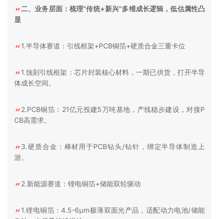
二、业务层面：梳理“传统+新兴”多维成长逻辑，低估属性凸
显
1.半导体赛道：引线框架+PCB铜箔+硬质合金三重卡位
1.蚀刻引线框架：芯片封装核心材料，一期已供货，打开半导
体成长空间。
2.PCB铜箔：21亿元投建5万吨基地，产线稳步建设，对接P
CB高需求。
3.硬质合金：棒材用于PCB钻头/钻针，绑定半导体制造上
游。
2.新能源赛道：锂电铜箔+储能双轮驱动
1.锂电铜箔：4.5-6μm极薄双面光产品，适配动力电池/储能