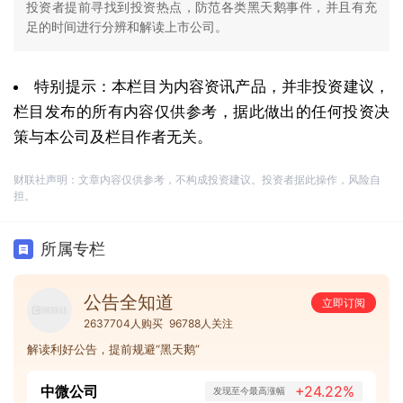
投资者提前寻找到投资热点，防范各类黑天鹅事件，并且有充
足的时间进行分辨和解读上市公司。
特别提示：本栏目为内容资讯产品，并非投资建议，
栏目发布的所有内容仅供参考，据此做出的任何投资决
策与本公司及栏目作者无关。
财联社声明：文章内容仅供参考，不构成投资建议。投资者据此操作，风险自
担。
所属专栏
公告全知道
立即订阅
2637704人购买
96788人关注
解读利好公告，提前规避“黑天鹅”
中微公司
+24.22%
发现至今最高涨幅