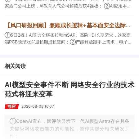
家热门公司上榜，AI教育人气公司解读后获4连板； ②AI应用本周
活跃，栏目解读海外映射，梳理教育、传媒、游戏等景气方向，焦
点公司3日最高涨超20%； ③磷化铟概念异军突起，栏目以机构视
【风口研报回顾】兼顾成长逻辑+基本面安全边际！王牌自营前瞻覆盖“pcb+MLCC+电子布”，梳理AI产业链优质标的“深坑起跳”
角前瞻产业供需情况，提及2家核心公司双双涨停。
①5日2板！AI算力全链条拉动mSAP、高阶HDI长期需求，这家高
端PCB隐形冠军迎长期成长空间；②产能释放跟不上需求！电子布
未来3年缺口难消，深坑之际再梳理行业逻辑，人气龙头涨超3成；
③AI服务器、机器人带动MLCC景气周期持续！这家公司扩产、涨
价预期暂未被市场定价，王牌自营前瞻捕捉“预期差”，3日大涨
相关阅读
26%。
AI模型安全事件不断 网络安全行业的技术
范式将迎来变革
2026-08-08 16:07
①OpenAI宣布，因评估显示下一代AI模型Astra存在具备
关键级网络攻击能力的可能性，暂停其部分相关研发工
作；