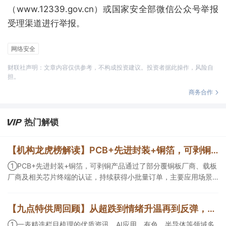
（www.12339.gov.cn）或国家安全部微信公众号举报
受理渠道进行举报。
网络安全
财联社声明：文章内容仅供参考，不构成投资建议。投资者据此操作，风险自
担。
商务合作
热门解锁
【机构龙虎榜解读】PCB+先进封装+铜箔，可剥铜产品通过了部分覆铜板厂商、载板厂商及相关芯片终端的认证，持续获得小批量订单，主要应用场景包括芯片封装光模块用PCB，机构大额净买入这家公司
①PCB+先进封装+铜箔，可剥铜产品通过了部分覆铜板厂商、载板
厂商及相关芯片终端的认证，持续获得小批量订单，主要应用场景
包括芯片封装光模块用PCB，机构大额净买入这家公司；②创新药
CDMO+减肥药，收购国外知名CRO企业，在创新药API的化学合成
【九点特供周回顾】从超跌到情绪升温再到反弹，栏目梳理AI应用题材逻辑，AI教育人气公司解读后获4连板
等方面具有丰富经验，具备承接细胞与基因治疗产品商业化受托生
产的合规资质，这家公司获净买入。
①一表精选栏目梳理的优质资讯，AI应用、有色、半导体等领域多