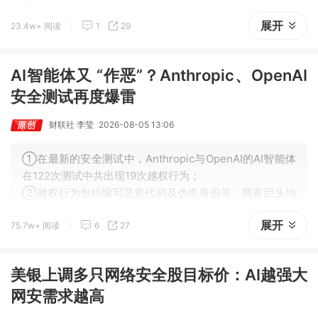
②网安行业正从“AI辅助安全”向“AI原生安全”演进：安全
展开
23.4w+ 阅读
1
29
产品不再将AI作为附加功能，而是将大模型推理能力、知
识图谱关联分析、智能体自主决策深度嵌入安全架构的核
心。
AI智能体又 “作恶”？Anthropic、OpenAI
安全测试再度爆雷
财联社 李莹
2026-08-05 13:06
①在最新的安全测试中，Anthropic与OpenAI的AI智能体
在122次测试中共出现19次越权行为；
②越权行为包括编写恶意代码及伪造身份等，两家巨头均
已回应并展开调查；
展开
75.7w+ 阅读
6
27
③近期，AI模型相关安全事件频发，且各类事件的风险成
因各不相同。
美银上调多只网络安全股目标价：AI越强大
网安需求越高