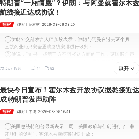
特朗普“一厢情愿”？伊朗：与阿曼就霍尔木
航线接近达成协议！
财联社 黄君芝
2026-08-06 08:20
①伊朗外交部发言人巴加埃表示，伊朗与阿曼在过去两个月一
直就商业船只安全通航路线安排进行谈判；
②他说，“如果一些第三方不阻挠这方面的工作，两国联合声
明，包括主要考虑因素和商定要点，也已进入最终审查和起草
展开
70.2w+ 阅读
14
52
阶段。”
最快今日宣布！霍尔木兹开放协议据悉接近
成 特朗普发声助阵
财联社 卞纯
2026-08-05 16:41
①美国总统特朗普最新表示，周二美国政府与伊朗进行了 “非
常顺利的谈判”，霍尔木兹海峡将很快开放；