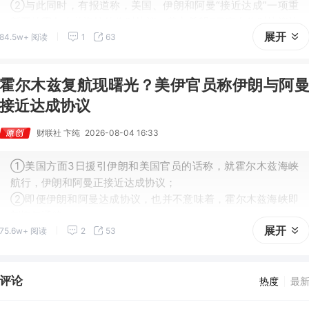
②与此同时，有报道称，美国、伊朗和阿曼“接近达成”一项重
新开放霍尔木兹海峡的临时协议，美方希望5日宣布临时协议达
展开
84.5w+ 阅读
1
63
成的消息；
③这重新点燃了外界对这场已持续五个月的冲突即将结束的预
期。
霍尔木兹复航现曙光？美伊官员称伊朗与阿
接近达成协议
财联社 卞纯
2026-08-04 16:33
①美国方面3日援引伊朗和美国官员的话称，就霍尔木兹海峡
航行，伊朗和阿曼正接近达成协议；
②即便伊朗和阿曼达成协议，也并不意味着，霍尔木兹海峡即
刻恢复通航；
展开
75.6w+ 阅读
2
53
③潜在的协议引发了美国方面的担忧，因为这将赋予伊朗对霍
尔木兹海峡前所未有的控制权。
评论
热度
最