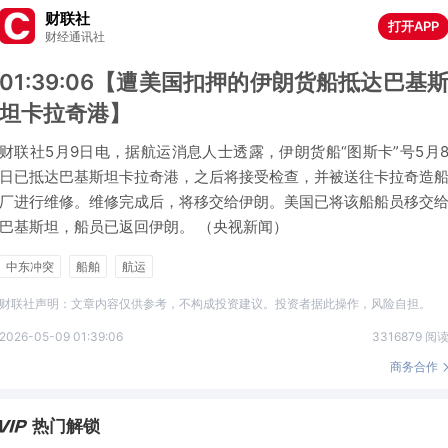
财联社
打开APP
财经通讯社
01:39:06【遭美国扣押的伊朗货船抵达巴基
坦卡拉奇港】
财联社5月9日电，据航运消息人士透露，伊朗货船“图斯卡”号5月
日已抵达巴基斯坦卡拉奇港，之后将接受检查，并被送往卡拉奇造
厂进行维修。维修完成后，将移交给伊朗。美国已将该船船员移交
巴基斯坦，船员已返回伊朗。 （央视新闻）
中东冲突
船舶
航运
财联社声明：文章内容仅供参考，不构成投资建议。投资者据此操作，风险自担。
2026-05-09 01:39:06
3316879 阅
商务合作
热门解锁