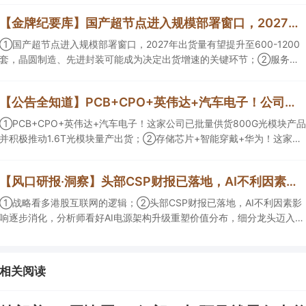
【金牌纪要库】国产超节点进入规模部署窗口，2027年出货量有望提升至600-1200套，晶圆制造、先进封装可能成为决定出货增速的关键环节
①国产超节点进入规模部署窗口，2027年出货量有望提升至600-1200
套，晶圆制造、先进封装可能成为决定出货增速的关键环节；②服务器
ODM扩产弹性较强，毛利率有望由传统服务器的4%-8%提升至
10%-15%，这两家公司占据整机市场的核心份额；③国产交换芯片已经
【公告全知道】PCB+CPO+英伟达+汽车电子！公司已批量供货800G光模块
由送样验证逐步进入小批量应用，中低速率产品替代有望加快，400G、
800G产品正进入认证和导入阶段。
①PCB+CPO+英伟达+汽车电子！这家公司已批量供货800G光模块产品
并积极推动1.6T光模块量产出货；②存储芯片+智能穿戴+华为！这家公
司公司大容量NOR Flash已成功导入PC、服务器大客户；③边缘计算
+智慧灯杆！公司拟跨界布局固态存储标的。
【风口研报·洞察】头部CSP财报已落地，AI不利因素影响逐步消化，分析师看好AI电源架构升级重塑价值分布，细分龙头迈入放量验证阶段；战略看多港股互联网的逻辑
①战略看多港股互联网的逻辑；②头部CSP财报已落地，AI不利因素影
响逐步消化，分析师看好AI电源架构升级重塑价值分布，细分龙头迈入放
量验证阶段；③今日全市场机构研报共发布122篇，康龙化成、江淮汽车
评级得到上调，9家公司获得首度覆盖，其中乔锋智能获新财富分析师深
度覆盖；④在个股机构关注度排行中，华峰化学首次上榜，前五名依次
相关阅读
为东鹏饮料>药明康德>百润股份>华峰化学>健盛集团。