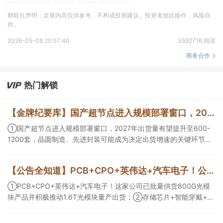
财联社声明：文章内容仅供参考，不构成投资建议。投资者据此操作，风险自
担。
2026-05-08 20:57:40
3592716 阅读
商务合作
热门解锁
【金牌纪要库】国产超节点进入规模部署窗口，2027年出货量有望提升至600-1200套，晶圆制造、先进封装可能成为决定出货增速的关键环节
①国产超节点进入规模部署窗口，2027年出货量有望提升至600-
1200套，晶圆制造、先进封装可能成为决定出货增速的关键环节；
②服务器ODM扩产弹性较强，毛利率有望由传统服务器的4%-8%
提升至10%-15%，这两家公司占据整机市场的核心份额；③国产交
【公告全知道】PCB+CPO+英伟达+汽车电子！公司已批量供货800G光模块
换芯片已经由送样验证逐步进入小批量应用，中低速率产品替代有
望加快，400G、800G产品正进入认证和导入阶段。
①PCB+CPO+英伟达+汽车电子！这家公司已批量供货800G光模
块产品并积极推动1.6T光模块量产出货；②存储芯片+智能穿戴+华
为！这家公司公司大容量NOR Flash已成功导入PC、服务器大客
户；③边缘计算+智慧灯杆！公司拟跨界布局固态存储标的。