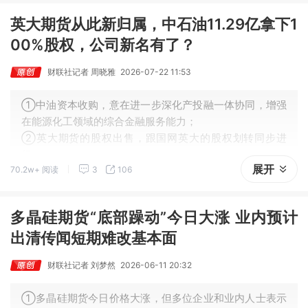
英大期货从此新归属，中石油11.29亿拿下1
00%股权，公司新名有了？
财联社记者 周晓雅
2026-07-22 11:53
①中油资本收购，意在进一步深化产投融一体协同，增强
在能源化工领域的综合金融服务能力；
②英大期货的股权出售，跟国网英大的股权划转同步进
行；
展开
70.2w+ 阅读
3
106
③随着新一轮股权变更落地，英大期货或迎来发展新机
遇。
多晶硅期货“底部躁动”今日大涨 业内预计
出清传闻短期难改基本面
财联社记者 刘梦然
2026-06-11 20:32
①多晶硅期货今日价格大涨，但多位企业和业内人士表示