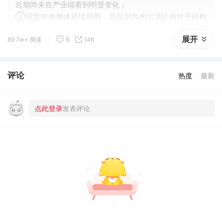
近期尚未在产业端看到明显变化；
②现货价格整体延续弱势，且仅30%的出清比例对于硅料
环节而言仍然不够。
展开
89.7w+ 阅读
6
146
评论
热度
最新