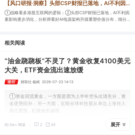
【风口研报·洞察】头部CSP财报已落地，AI不利因素影响逐步消化，分析师看好AI电源架构升级重塑价值分布，细分龙头迈入放量验证阶段；战略看多港股互联网的逻辑
①战略看多港股互联网的逻辑；②头部CSP财报已落地，AI不利因
素影响逐步消化，分析师看好AI电源架构升级重塑价值分布，细分
龙头迈入放量验证阶段；③今日全市场机构研报共发布122篇，康
龙化成、江淮汽车评级得到上调，9家公司获得首度覆盖，其中乔锋
智能获新财富分析师深度覆盖；④在个股机构关注度排行中，华峰
相关阅读
化学首次上榜，前五名依次为东鹏饮料>药明康德>百润股份>华峰
化学>健盛集团。
“油金跷跷板”不灵了？黄金收复4100美元
大关，ETF资金流出速放缓
财联社 杨斌
2026-07-23 14:13
①资金回流黄金，一方面是因为上半年空头出清充分，资
金逆势回补；另一方面，近期全球科技股从单边上涨转入
高位震荡，虹吸效应减弱。
②业内人士表示，黄金短期大概率维持宽幅震荡，做多窗
展开
62.2w+ 阅读
2
45
口尚未开启，趋势性上涨或需等到9月之后，核心变量在于
美联储能否释放鸽派信号。