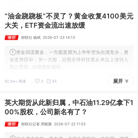
26%。
“油金跷跷板”不灵了？黄金收复4100美元
大关，ETF资金流出速放缓
财联社 杨斌
2026-07-23 14:13
①资金回流黄金，一方面是因为上半年空头出清充分，资
金逆势回补；另一方面，近期全球科技股从单边上涨转入
高位震荡，虹吸效应减弱。
②业内人士表示，黄金短期大概率维持宽幅震荡，做多窗
展开
62.2w+ 阅读
2
45
口尚未开启，趋势性上涨或需等到9月之后，核心变量在于
美联储能否释放鸽派信号。
英大期货从此新归属，中石油11.29亿拿下1
00%股权，公司新名有了？
财联社记者 周晓雅
2026-07-22 11:53