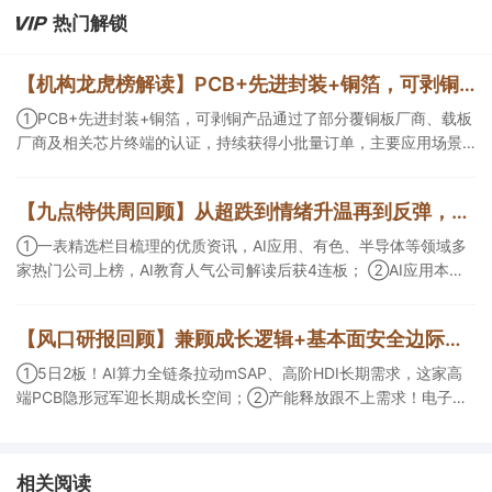
热门解锁
【机构龙虎榜解读】PCB+先进封装+铜箔，可剥铜产品通过了部分覆铜板厂商、载板厂商及相关芯片终端的认证，持续获得小批量订单，主要应用场景包括芯片封装光模块用PCB，机构大额净买入这家公司
①PCB+先进封装+铜箔，可剥铜产品通过了部分覆铜板厂商、载板
厂商及相关芯片终端的认证，持续获得小批量订单，主要应用场景
包括芯片封装光模块用PCB，机构大额净买入这家公司；②创新药
CDMO+减肥药，收购国外知名CRO企业，在创新药API的化学合成
【九点特供周回顾】从超跌到情绪升温再到反弹，栏目梳理AI应用题材逻辑，AI教育人气公司解读后获4连板
等方面具有丰富经验，具备承接细胞与基因治疗产品商业化受托生
产的合规资质，这家公司获净买入。
①一表精选栏目梳理的优质资讯，AI应用、有色、半导体等领域多
家热门公司上榜，AI教育人气公司解读后获4连板； ②AI应用本周
活跃，栏目解读海外映射，梳理教育、传媒、游戏等景气方向，焦
点公司3日最高涨超20%； ③磷化铟概念异军突起，栏目以机构视
【风口研报回顾】兼顾成长逻辑+基本面安全边际！王牌自营前瞻覆盖“pcb+MLCC+电子布”，梳理AI产业链优质标的“深坑起跳”
角前瞻产业供需情况，提及2家核心公司双双涨停。
①5日2板！AI算力全链条拉动mSAP、高阶HDI长期需求，这家高
端PCB隐形冠军迎长期成长空间；②产能释放跟不上需求！电子布
未来3年缺口难消，深坑之际再梳理行业逻辑，人气龙头涨超3成；
③AI服务器、机器人带动MLCC景气周期持续！这家公司扩产、涨
价预期暂未被市场定价，王牌自营前瞻捕捉“预期差”，3日大涨
相关阅读