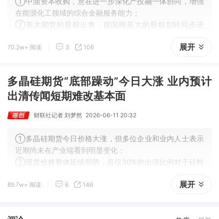
①中油资本收购，意在进一步深化产投融一体协同，增强
在能源化工领域的综合金融服务能力；
②英大期货的股权出售，跟国网英大的股权划转同步进
行；
展开
70.2w+ 阅读
3
106
③随着新一轮股权变更落地，英大期货或迎来发展新机
遇。
多晶硅期货“底部躁动”今日大涨 业内预计
出清传闻短期难改基本面
财联社记者 刘梦然
2026-06-11 20:32
①多晶硅期货今日价格大涨，但多位企业和业内人士表示
近期尚未在产业端看到明显变化；
②现货价格整体延续弱势，且仅30%的出清比例对于硅料
环节而言仍然不够。
展开
89.7w+ 阅读
6
146