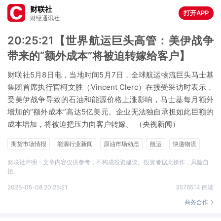
财联社
打开APP
财经通讯社
20:25:21【世界航运巨头高管：美伊战争
带来的“额外成本”将被迫转嫁给客户】
财联社5月8日电，当地时间5月7日，全球航运物流巨头马士基
集团首席执行官柯文胜（Vincent Clerc）在接受采访时表示，
受美伊战争导致的石油和能源价格上涨影响，马士基每月额外
增加的“额外成本”高达5亿美元。企业无法独自承担如此巨额的
成本增加，将被迫把压力向客户转嫁。 （央视新闻）
期货市场情报
能源行业新闻
原油市场动态
航运
快递物流
财联社声明：文章内容仅供参考，不构成投资建议。投资者据此操作，风险自
担。
2026-05-08 20:25:21
3576514 阅读
商务合作