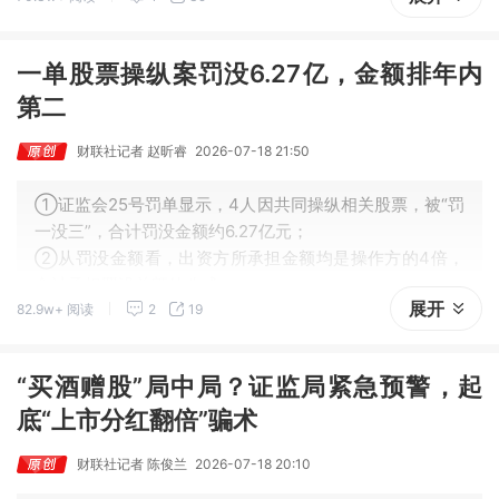
一单股票操纵案罚没6.27亿，金额排年内
第二
财联社记者 赵昕睿
2026-07-18 21:50
①证监会25号罚单显示，4人因共同操纵相关股票，被“罚
一没三”，合计罚没金额约6.27亿元；
②从罚没金额看，出资方所承担金额均是操作方的4倍，
合计承担罚没总额的八成；
展开
82.9w+ 阅读
2
19
③赵杨、王立华并非首次现身操纵证券市场罚单，曾涉*S
T金洲案。
“买酒赠股”局中局？证监局紧急预警，起
底“上市分红翻倍”骗术
财联社记者 陈俊兰
2026-07-18 20:10