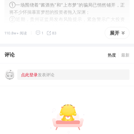
①一场围绕着“酱酒热”和“上市梦”的骗局已悄然铺开，正
将不少怀揣暴富梦想的投资者拖入深渊；
②近期，贵州证监局发布风险提示，紧急警示广大投资
者，警惕近期频发的以“买酒赠股”为噱头的违法诈骗活
展开
110.8w+ 阅读
1
83
动。
评论
热度
最新