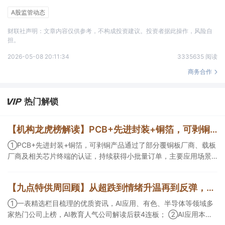
A股监管动态
财联社声明：文章内容仅供参考，不构成投资建议。投资者据此操作，风险自
担。
2026-05-08 20:11:34
3335635 阅读
商务合作
热门解锁
【机构龙虎榜解读】PCB+先进封装+铜箔，可剥铜产品通过了部分覆铜板厂商、载板厂商及相关芯片终端的认证，持续获得小批量订单，主要应用场景包括芯片封装光模块用PCB，机构大额净买入这家公司
①PCB+先进封装+铜箔，可剥铜产品通过了部分覆铜板厂商、载板
厂商及相关芯片终端的认证，持续获得小批量订单，主要应用场景
包括芯片封装光模块用PCB，机构大额净买入这家公司；②创新药
CDMO+减肥药，收购国外知名CRO企业，在创新药API的化学合成
【九点特供周回顾】从超跌到情绪升温再到反弹，栏目梳理AI应用题材逻辑，AI教育人气公司解读后获4连板
等方面具有丰富经验，具备承接细胞与基因治疗产品商业化受托生
产的合规资质，这家公司获净买入。
①一表精选栏目梳理的优质资讯，AI应用、有色、半导体等领域多
家热门公司上榜，AI教育人气公司解读后获4连板； ②AI应用本周