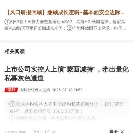
活跃，栏目解读海外映射，梳理教育、传媒、游戏等景气方向，焦
点公司3日最高涨超20%； ③磷化铟概念异军突起，栏目以机构视
【风口研报回顾】兼顾成长逻辑+基本面安全边际！王牌自营前瞻覆盖“pcb+MLCC+电子布”，梳理AI产业链优质标的“深坑起跳”
角前瞻产业供需情况，提及2家核心公司双双涨停。
①5日2板！AI算力全链条拉动mSAP、高阶HDI长期需求，这家高
端PCB隐形冠军迎长期成长空间；②产能释放跟不上需求！电子布
未来3年缺口难消，深坑之际再梳理行业逻辑，人气龙头涨超3成；
③AI服务器、机器人带动MLCC景气周期持续！这家公司扩产、涨
价预期暂未被市场定价，王牌自营前瞻捕捉“预期差”，3日大涨
相关阅读
26%。
上市公司实控人上演“蒙面减持”，牵出量化
私募灰色通道
财联社记者 封其娟
2026-07-18 21:52
①天域生物实控人罗卫国虚构私募份额转让，实现“蒙面
减持”，遭监管拟罚没 3560.33万元；
②涉案牧鑫资产是一家中型规模的量化私募；
③借力牧鑫资产实现“假转让、真减持”，罗卫国已非首
展开
70.3w+ 阅读
1
39
次。