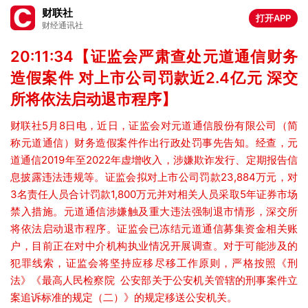
财联社
打开APP
财经通讯社
20:11:34【证监会严肃查处元道通信财务
造假案件 对上市公司罚款近2.4亿元 深交
所将依法启动退市程序】
财联社5月8日电，近日，证监会对元道通信股份有限公司（简
称元道通信）财务造假案件作出行政处罚事先告知。经查，元
道通信2019年至2022年虚增收入，涉嫌欺诈发行、定期报告信
息披露违法违规等。证监会拟对上市公司罚款23,884万元，对
3名责任人员合计罚款1,800万元并对相关人员采取5年证券市场
禁入措施。元道通信涉嫌触及重大违法强制退市情形，深交所
将依法启动退市程序。证监会已冻结元道通信募集资金相关账
户，目前正在对中介机构执业情况开展调查。对于可能涉及的
犯罪线索，证监会将坚持应移尽移工作原则，严格按照《刑
法》《最高人民检察院 公安部关于公安机关管辖的刑事案件立
案追诉标准的规定（二）》的规定移送公安机关。