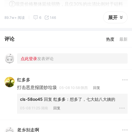
②现货价格整体延续弱势，且仅30%的出清比例对于硅料
环节而言仍然不够。
展开
89.7w+ 阅读
6
146
评论
热度
最新
红多多
打击恶意报团炒垃圾
05-08 10:58·陕西
回复
cls-58oo45
 回复 
红多多
：
想多了，七大姑八大姨的
05-08 11:25·湖南
回复
老乡别走啊