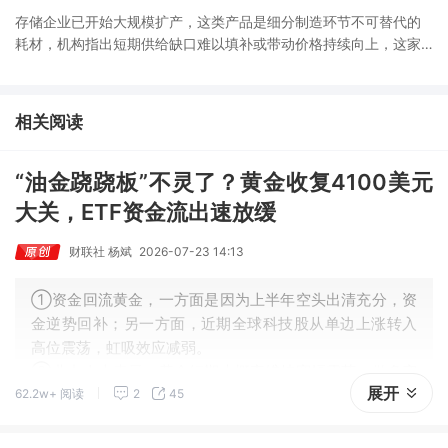
存储企业已开始大规模扩产，这类产品是细分制造环节不可替代的
耗材，机构指出短期供给缺口难以填补或带动价格持续向上，这家
公司拥有相关产能。
相关阅读
“油金跷跷板”不灵了？黄金收复4100美元
大关，ETF资金流出速放缓
财联社 杨斌
2026-07-23 14:13
①资金回流黄金，一方面是因为上半年空头出清充分，资
金逆势回补；另一方面，近期全球科技股从单边上涨转入
高位震荡，虹吸效应减弱。
②业内人士表示，黄金短期大概率维持宽幅震荡，做多窗
展开
62.2w+ 阅读
2
45
口尚未开启，趋势性上涨或需等到9月之后，核心变量在于
美联储能否释放鸽派信号。