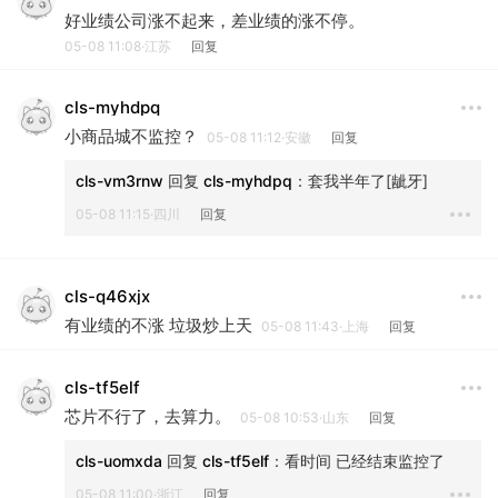
好业绩公司涨不起来，差业绩的涨不停。
05-08 11:08·江苏
回复
cls-myhdpq
小商品城不监控？
05-08 11:12·安徽
回复
cls-vm3rnw
 回复 
cls-myhdpq
：
套我半年了[龇牙]
05-08 11:15·四川
回复
cls-q46xjx
有业绩的不涨 垃圾炒上天
05-08 11:43·上海
回复
cls-tf5elf
芯片不行了，去算力。
05-08 10:53·山东
回复
cls-uomxda
 回复 
cls-tf5elf
：
看时间 已经结束监控了
05-08 11:00·浙江
回复