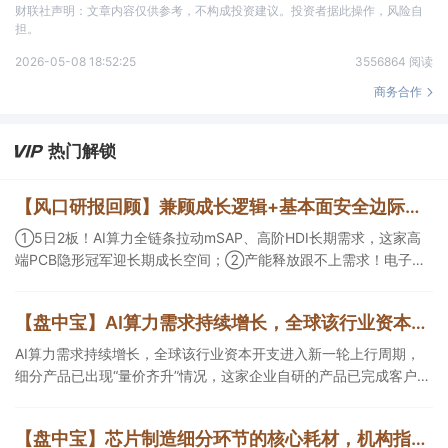
财联社声明：文章内容仅供参考，不构成投资建议。投资者据此操作，风险自
担。
2026-05-08 18:52:25
3556864 阅读
商务合作
热门解锁
【风口研报回顾】兼顾成长逻辑+基本面安全边际！王牌自营前瞻覆盖“pcb+MLCC+电子布”，梳理AI产业链优质标的“深坑起跳”
①5日2板！AI算力全链条拉动mSAP、高阶HDI长期需求，这家高
端PCB隐形冠军迎长期成长空间；②产能释放跟不上需求！电子布
未来3年缺口难消，深坑之际再梳理行业逻辑，人气龙头涨超3成；
③AI服务器、机器人带动MLCC景气周期持续！这家公司扩产、涨
【盘中宝】AI算力需求持续增长，全球该行业资本开支进入新一轮上行周期，细分产品已出现“量价齐升”情况，这家企业在手订单超百亿元
价预期暂未被市场定价，王牌自营前瞻捕捉“预期差”，3日大涨
26%。
AI算力需求持续增长，全球该行业资本开支进入新一轮上行周期，
细分产品已出现“量价齐升”情况，这家企业自研的产品已完成客户端
验证，另一企业在手订单超百亿元。
【盘中宝】芯片制造细分环节的核心耗材，机构指出短期供给缺口难以填补，或带动这类产品价格持续向上，这家公司拥有相关产能