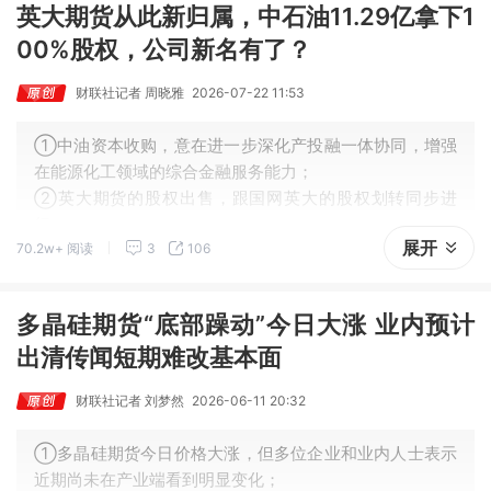
英大期货从此新归属，中石油11.29亿拿下1
00%股权，公司新名有了？
财联社记者 周晓雅
2026-07-22 11:53
①中油资本收购，意在进一步深化产投融一体协同，增强
在能源化工领域的综合金融服务能力；
②英大期货的股权出售，跟国网英大的股权划转同步进
行；
展开
70.2w+ 阅读
3
106
③随着新一轮股权变更落地，英大期货或迎来发展新机
遇。
多晶硅期货“底部躁动”今日大涨 业内预计
出清传闻短期难改基本面
财联社记者 刘梦然
2026-06-11 20:32
①多晶硅期货今日价格大涨，但多位企业和业内人士表示
近期尚未在产业端看到明显变化；