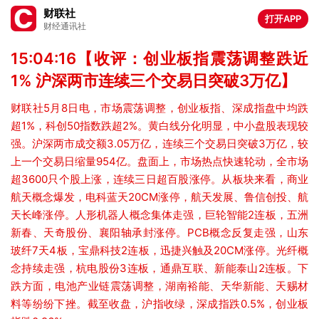
财联社
打开APP
财经通讯社
15:04:16【收评：创业板指震荡调整跌近
1% 沪深两市连续三个交易日突破3万亿】
财联社5月8日电，市场震荡调整，创业板指、深成指盘中均跌
超1%，科创50指数跌超2%。黄白线分化明显，中小盘股表现较
强。沪深两市成交额3.05万亿，连续三个交易日突破3万亿，较
上一个交易日缩量954亿。盘面上，市场热点快速轮动，全市场
超3600只个股上涨，连续三日超百股涨停。从板块来看，商业
航天概念爆发，电科蓝天20CM涨停，航天发展、鲁信创投、航
天长峰涨停。人形机器人概念集体走强，巨轮智能2连板，五洲
新春、天奇股份、襄阳轴承封涨停。PCB概念反复走强，山东
玻纤7天4板，宝鼎科技2连板，迅捷兴触及20CM涨停。光纤概
念持续走强，杭电股份3连板，通鼎互联、新能泰山2连板。下
跌方面，电池产业链震荡调整，湖南裕能、天华新能、天赐材
料等纷纷下挫。截至收盘，沪指收绿，深成指跌0.5%，创业板