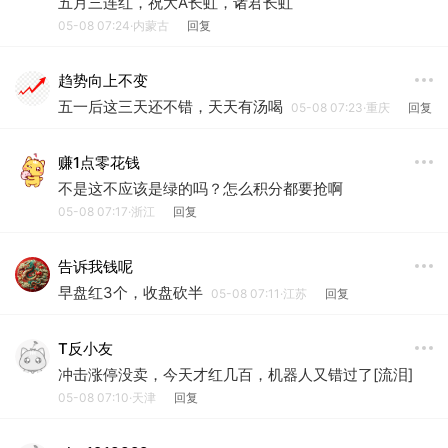
五月三连红，祝大A长虹，诸君长虹
05-08 07:24·内蒙古
回复
趋势向上不变
五一后这三天还不错，天天有汤喝
05-08 07:23·重庆
回复
赚1点零花钱
不是这不应该是绿的吗？怎么积分都要抢啊
05-08 07:17·浙江
回复
告诉我钱呢
早盘红3个，收盘砍半
05-08 07:11·江苏
回复
T反小友
冲击涨停没卖，今天才红几百，机器人又错过了[流泪]
05-08 07:10·天津
回复