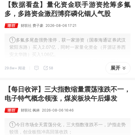
【数据看盘】量化资金联手游资抢筹多氟
多，多路资金激烈博弈磷化铟人气股
财联社 费子豪
2026-08-06 17:21
①多氟多尾盘强势涨停，获一家游资（国泰海通证券武汉
紫阳东路）买入2.07亿，同时一家量化资金（开源证券西
安太华路）买入1.06亿。
②磷化铟概念股云南锗业走出3连板，获两家机构买入1.0
展开
29.6w+ 阅读
58
1亿，深股通买入2.43亿，一家游资买入1.6亿，同时遭一
家量化卖出1.26亿。
【每日收评】三大指数缩量震荡涨跌不一，
电子特气概念领涨，煤炭板块午后爆发
财联社 枫林
2026-08-06 16:46
①今日市场全天震荡分化，三大指数涨跌不一，沪指走势
较强，创业板指冲高回落收跌；