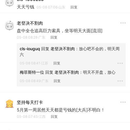
天天亏钱
05-08 07:06·山东
回复
老登决不割肉
盘中全仓追高巨力索具，坐等明天大面[流泪]
05-08 08:28·广东
回复
cls-iouguq
 回复 
老登决不割肉
：
放心吧不会的，明天周
六
05-08 08:41·江苏
回复
梅菲斯特一位
 回复 
老登决不割肉
：
明天不开盘，放心
05-08 08:49·广东
回复
坚持每天打卡
5月第一周居然天天都是亏钱的[大兵]不明白！
05-08 07:45·江西
回复