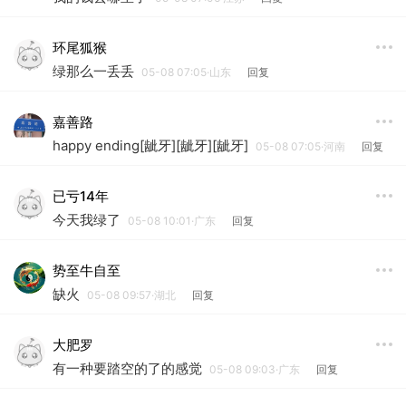
环尾狐猴
绿那么一丢丢
05-08 07:05·山东
回复
嘉善路
happy ending[龇牙][龇牙][龇牙]
05-08 07:05·河南
回复
已亏14年
今天我绿了
05-08 10:01·广东
回复
势至牛自至
缺火
05-08 09:57·湖北
回复
大肥罗
有一种要踏空的了的感觉
05-08 09:03·广东
回复