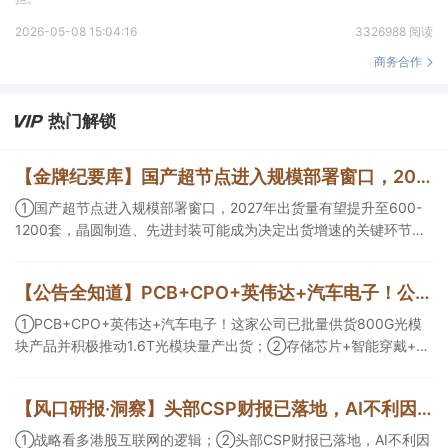
2026-05-08 15:04:16
3326988 阅读
商务合作
热门解锁
【金牌纪要库】国产超节点进入规模部署窗口，2027年出货量有望提升至600-1200套，晶圆制造、先进封装可能成为决定出货增速的关键环节
①国产超节点进入规模部署窗口，2027年出货量有望提升至600-
1200套，晶圆制造、先进封装可能成为决定出货增速的关键环节；
②服务器ODM扩产弹性较强，毛利率有望由传统服务器的4%-8%
提升至10%-15%，这两家公司占据整机市场的核心份额；③国产交
【公告全知道】PCB+CPO+英伟达+汽车电子！公司已批量供货800G光模块
换芯片已经由送样验证逐步进入小批量应用，中低速率产品替代有
望加快，400G、800G产品正进入认证和导入阶段。
①PCB+CPO+英伟达+汽车电子！这家公司已批量供货800G光模
块产品并积极推动1.6T光模块量产出货；②存储芯片+智能穿戴+华
为！这家公司公司大容量NOR Flash已成功导入PC、服务器大客
户；③边缘计算+智慧灯杆！公司拟跨界布局固态存储标的。
【风口研报·洞察】头部CSP财报已落地，AI不利因素影响逐步消化，分析师看好AI电源架构升级重塑价值分布，细分龙头迈入放量验证阶段；战略看多港股互联网的逻辑
①战略看多港股互联网的逻辑；②头部CSP财报已落地，AI不利因