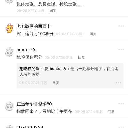
集体走强、反复走强、持续走强……
05-08 07:18·上海
回复
老实憨厚的西西卡
擦，这能亏100积分
05-08 07:06·浙江
回复
hunter-A
惊险保住积分
05-08 07:06·浙江
回复
想吃猫的鱼
 回复 
hunter-A
：
最后一刻积分输了，有点逗
人玩的感觉
05-08 07:21·江苏
回复
正当年华非似锦80
指数回来了，亏的比上午更多
05-08 07:14·湖北
回复
cls-1366253