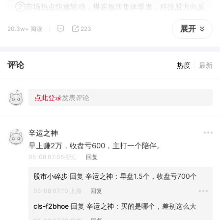
②市场热点快速轮动，煤炭板块集体爆发，科技股方向反
复活跃，电子特气领涨，PCB概念同样表现亮眼。
展开
20.3w+ 阅读
223
评论
热度
最新
辛运之神
早上赚2万，收盘亏600，主打一个陪伴。
05-08 07:05·浙江
回复
股市小碎步
 回复 
辛运之神
：
早盘1.5个，收盘亏700个
05-08 07:10·上海
回复
cls-f2bhoe
 回复 
辛运之神
：
买的是哪个，差别这么大