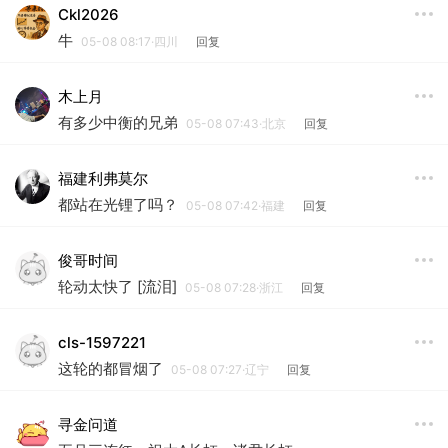
Ckl2026
牛
05-08 08:17·四川
回复
木上月
有多少中衡的兄弟
05-08 07:43·北京
回复
福建利弗莫尔
都站在光锂了吗？
05-08 07:42·福建
回复
俊哥时间
轮动太快了 [流泪]
05-08 07:28·浙江
回复
cls-1597221
这轮的都冒烟了
05-08 07:27·辽宁
回复
寻金问道