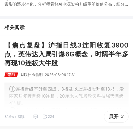
素影响逐步消化，分析师看好AI电源架构升级重塑价值分布，细分
龙头迈入放量验证阶段；③今日全市场机构研报共发布122篇，康
龙化成、江淮汽车评级得到上调，9家公司获得首度覆盖，其中乔锋
智能获新财富分析师深度覆盖；④在个股机构关注度排行中，华峰
相关阅读
化学首次上榜，前五名依次为东鹏饮料>药明康德>百润股份>华峰
化学>健盛集团。
【焦点复盘】沪指日线3连阳收复3900
点，英伟达入局引爆6G概念，时隔半年多
再现10连板大牛股
财联社 金皓明
2026-08-06 17:31
①连板晋级率升至四成，3板及以上连板股升至13只，爱
丽家居复牌晋级10连板，20厘米人气股欣天科技强势晋级
4连板。
②当前沪指反弹仍将受到上方30日均线反压，反弹趋势能
展开
31.6w+ 阅读
224
否延续仍取决于能否持续站稳日线布林中轨线上方。