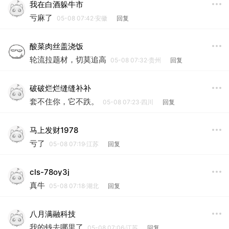
我在白酒躲牛市
亏麻了
05-08 07:42·安徽
回复
酸菜肉丝盖浇饭
轮流拉题材，切莫追高
05-08 07:32·贵州
回复
破破烂烂缝缝补补
套不住你，它不跌。
05-08 07:23·四川
回复
马上发财1978
亏了
05-08 07:19·江苏
回复
cls-78oy3j
真牛
05-08 07:18·湖北
回复
八月满融科技
我的钱去哪里了
05-08 07:06·江苏
回复