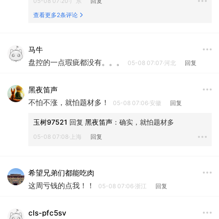
05-08 07:20·广东
回复
查看更多2条评论
马牛
盘控的一点瑕疵都没有。。。
05-08 07:07·河北
回复
黑夜笛声
不怕不涨，就怕题材多！
05-08 07:06·安徽
回复
玉树97521
 回复 
黑夜笛声
：
确实，就怕题材多
05-08 07:08·上海
回复
希望兄弟们都能吃肉
这周亏钱的点我！！
05-08 07:06·浙江
回复
cls-pfc5sv