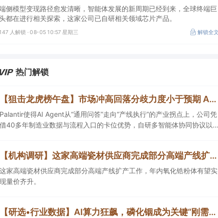
端侧模型变现路径愈发清晰，智能体发展的新周期已经到来，全球终端巨
头都在进行相关探索，这家公司已自研相关领域芯片产品。
147 人解锁 ·
08-05 10:57 星期三
解锁全
热门解锁
【狙击龙虎榜午盘】市场冲高回落分歧力度小于预期 AI智能体依旧为核心主线
Palantir使得AI Agent从“通用问答”走向“产线执行”的产业拐点上，公司凭
借40多年制造业数据与流程入口的卡位优势，自研多智能体协同协议以
及已可规模商用的工业AI运行空间，正从“项目型软件公司”向“AI原生平台
生态型公司”跃迁。
【机构调研】这家高端瓷材供应商完成部分高端产线扩产，年内氧化锆粉体有望实现量价齐升
这家高端瓷材供应商完成部分高端产线扩产工作，年内氧化锆粉体有望实
现量价齐升。
【研选•行业数据】AI算力狂飙，磷化铟成为关键“刚需材料”，最新整理相关产业链公司市占率、产能、产量等（附表）