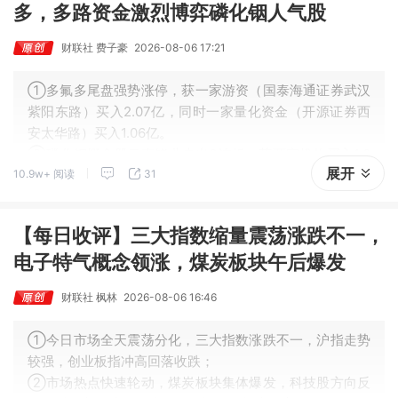
多，多路资金激烈博弈磷化铟人气股
财联社 费子豪
2026-08-06 17:21
①多氟多尾盘强势涨停，获一家游资（国泰海通证券武汉
紫阳东路）买入2.07亿，同时一家量化资金（开源证券西
安太华路）买入1.06亿。
②磷化铟概念股云南锗业走出3连板，获两家机构买入1.0
展开
10.9w+ 阅读
31
1亿，深股通买入2.43亿，一家游资买入1.6亿，同时遭一
家量化卖出1.26亿。
【每日收评】三大指数缩量震荡涨跌不一，
电子特气概念领涨，煤炭板块午后爆发
财联社 枫林
2026-08-06 16:46
①今日市场全天震荡分化，三大指数涨跌不一，沪指走势
较强，创业板指冲高回落收跌；
②市场热点快速轮动，煤炭板块集体爆发，科技股方向反