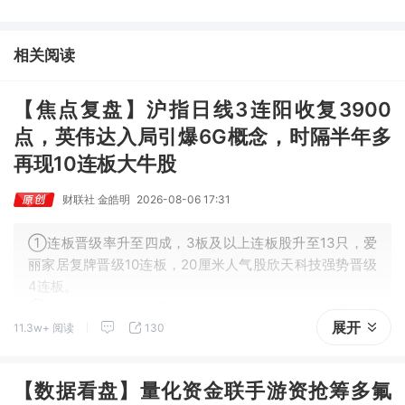
司对多模态人机交互系统集成关键技术进行了研发，另一家成立了
人工智能与脑机工程研究院。
相关阅读
【焦点复盘】沪指日线3连阳收复3900
点，英伟达入局引爆6G概念，时隔半年多
再现10连板大牛股
财联社 金皓明
2026-08-06 17:31
①连板晋级率升至四成，3板及以上连板股升至13只，爱
丽家居复牌晋级10连板，20厘米人气股欣天科技强势晋级
4连板。
②当前沪指反弹仍将受到上方30日均线反压，反弹趋势能
展开
11.3w+ 阅读
130
否延续仍取决于能否持续站稳日线布林中轨线上方。
【数据看盘】量化资金联手游资抢筹多氟