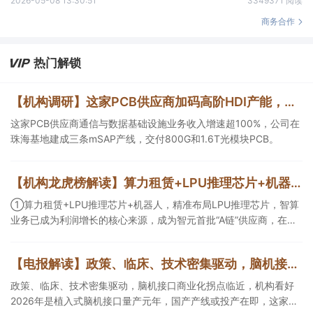
2026-05-08 13:30:51
3349371 阅读
商务合作
热门解锁
【机构调研】这家PCB供应商加码高阶HDI产能，建成三条mSAP产线
这家PCB供应商通信与数据基础设施业务收入增速超100%，公司在
珠海基地建成三条mSAP产线，交付800G和1.6T光模块PCB。
【机构龙虎榜解读】算力租赁+LPU推理芯片+机器人，精准布局LPU推理芯片，智算业务已成为利润增长的核心来源，成为智元首批“A链”供应商，在机器人“大小脑”控制器领域已有客户订单落地，这家公司获净买入
①算力租赁+LPU推理芯片+机器人，精准布局LPU推理芯片，智算
业务已成为利润增长的核心来源，成为智元首批“A链”供应商，在机
器人“大小脑”控制器领域已有客户订单落地，这家公司获净买入；
②AI安全+网络安全+华为鲲鹏+摘帽，以“AI+安全”为核心战略，推
【电报解读】政策、临床、技术密集驱动，脑机接口商业化拐点临近，机构看好2026年是植入式脑机接口量产元年，国产产线或投产在即，这家公司对多模态人机交互系统集成关键技术进行了研发
出AI数据安全产品矩阵，自主研发的大数据AI应用平台、AI数据安全
分类分级产品获得市场高度认可，机构大额净买入这家公司。
政策、临床、技术密集驱动，脑机接口商业化拐点临近，机构看好
2026年是植入式脑机接口量产元年，国产产线或投产在即，这家公