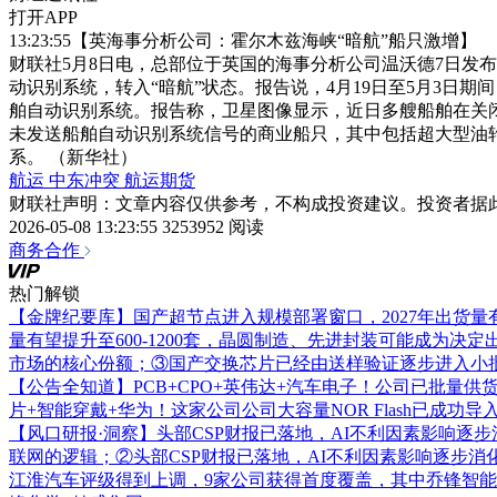
打开APP
13:23:55【英海事分析公司：霍尔木兹海峡“暗航”船只激增】
财联社5月8日电，总部位于英国的海事分析公司温沃德7日发
动识别系统，转入“暗航”状态。报告说，4月19日至5月3日期
舶自动识别系统。报告称，卫星图像显示，近日多艘船舶在关闭
未发送船舶自动识别系统信号的商业船只，其中包括超大型油
系。 （新华社）
航运
中东冲突
航运期货
财联社声明：文章内容仅供参考，不构成投资建议。投资者据
2026-05-08 13:23:55
3253952 阅读
商务合作
热门解锁
【金牌纪要库】国产超节点进入规模部署窗口，2027年出货量有
量有望提升至600-1200套，晶圆制造、先进封装可能成为决
市场的核心份额；③国产交换芯片已经由送样验证逐步进入小批量
【公告全知道】PCB+CPO+英伟达+汽车电子！公司已批量供货
片+智能穿戴+华为！这家公司公司大容量NOR Flash已成
【风口研报·洞察】头部CSP财报已落地，AI不利因素影响
联网的逻辑；②头部CSP财报已落地，AI不利因素影响逐步消
江淮汽车评级得到上调，9家公司获得首度覆盖，其中乔锋智能