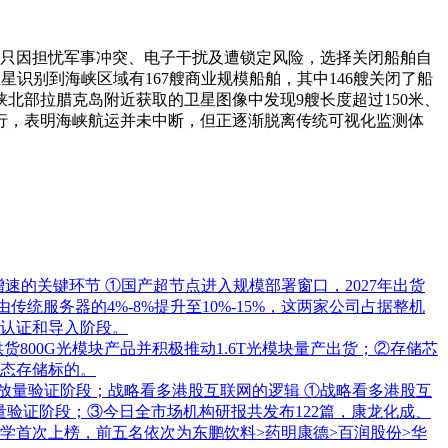
船只因担忧军事冲突、电子干扰及遭锁定风险，选择关闭船舶自
卫星识别到海峡区域有167艘商业规模船舶，其中146艘关闭了船
北部拉腊克岛附近获取的卫星图像中发现9艘长度超过150米、
行，表明海峡航运并未中断，但正逐渐脱离传统可视化监测体
货增速的关键环节
①国产超节点进入规模部署窗口，2027年出货
统服务器的4%-8%提升至10%-15%，这两家公司占据整机
入认证和导入阶段。
供货800G光模块产品并积极推动1.6T光模块量产出货；②存储芯
固态存储标的。
入放量验证阶段；战略看多港股互联网的逻辑
①战略看多港股互
量验证阶段；③今日全市场机构研报共发布122篇，康龙化成、
学首次上榜，前五名依次为东鹏饮料>药明康德>百润股份>华