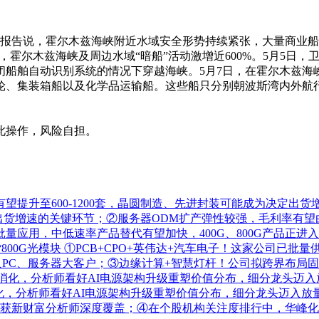
布报告说，霍尔木兹海峡附近水域安全形势持续紧张，大量商业
间，霍尔木兹海峡及周边水域“暗船”活动激增近600%。5月5日，
船舶自动识别系统的情况下穿越海峡。5月7日，在霍尔木兹海峡
轮、集装箱船以及化学品运输船。这些船只分别朝波斯湾内外航
此操作，风险自担。
望提升至600-1200套，晶圆制造、先进封装可能成为决定出
定出货增速的关键环节；②服务器ODM扩产弹性较强，毛利率有望由传
应用，中低速率产品替代有望加快，400G、800G产品正进
800G光模块
①PCB+CPO+英伟达+汽车电子！这家公司已批量
功导入PC、服务器大客户；③边缘计算+智慧灯杆！公司拟跨界布局
逐步消化，分析师看好AI电源架构升级重塑价值分布，细分龙头迈
化，分析师看好AI电源架构升级重塑价值分布，细分龙头迈入放
获新财富分析师深度覆盖；④在个股机构关注度排行中，华峰化