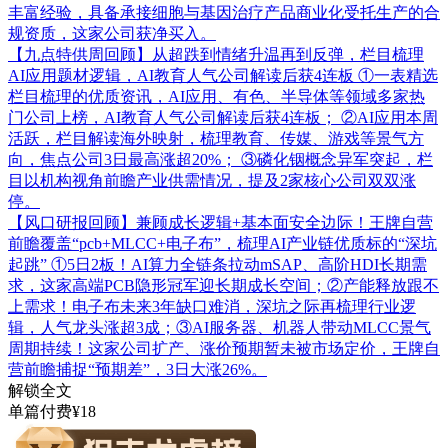
丰富经验，具备承接细胞与基因治疗产品商业化受托生产的合
规资质，这家公司获净买入。
【九点特供周回顾】从超跌到情绪升温再到反弹，栏目梳理
AI应用题材逻辑，AI教育人气公司解读后获4连板
①一表精选
栏目梳理的优质资讯，AI应用、有色、半导体等领域多家热
门公司上榜，AI教育人气公司解读后获4连板； ②AI应用本周
活跃，栏目解读海外映射，梳理教育、传媒、游戏等景气方
向，焦点公司3日最高涨超20%； ③磷化铟概念异军突起，栏
目以机构视角前瞻产业供需情况，提及2家核心公司双双涨
停。
【风口研报回顾】兼顾成长逻辑+基本面安全边际！王牌自营
前瞻覆盖“pcb+MLCC+电子布”，梳理AI产业链优质标的“深坑
起跳”
①5日2板！AI算力全链条拉动mSAP、高阶HDI长期需
求，这家高端PCB隐形冠军迎长期成长空间；②产能释放跟不
上需求！电子布未来3年缺口难消，深坑之际再梳理行业逻
辑，人气龙头涨超3成；③AI服务器、机器人带动MLCC景气
周期持续！这家公司扩产、涨价预期暂未被市场定价，王牌自
营前瞻捕捉“预期差”，3日大涨26%。
解锁全文
单篇付费¥18