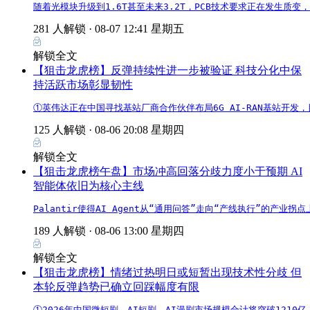
随着光模块升级到1.6T甚至未来3.2T，PCB技术要求正在发生质变
281 人解锁 ·
08-07 12:41 星期五
解锁全文
【狙击龙虎榜】反弹持续性进一步被验证 科技分化中保
持活跃市场彰显韧性
①英伟达正在中国寻找基站厂商合作伙伴布局6G AI-RAN基站开发
125 人解锁 ·
08-06 20:08 星期四
解锁全文
【狙击龙虎榜午盘】市场冲高回落分歧力度小于预期 AI
智能体依旧为核心主线
Palantir使得AI Agent从“通用问答”走向“产线执行”的
189 人解锁 ·
08-06 13:00 星期四
解锁全文
【狙击龙虎榜】情绪过热明日或短暂出现技术性分歧 但
本轮反弹趋势已确立回踩幅度有限
①2026年中国微短剧、AI短剧、AI漫剧市场规模合计将突破121