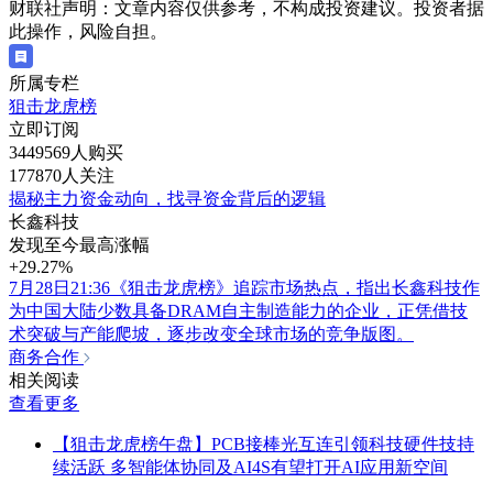
财联社声明：文章内容仅供参考，不构成投资建议。投资者据
此操作，风险自担。
所属专栏
狙击龙虎榜
立即订阅
3449569人购买
177870人关注
揭秘主力资金动向，找寻资金背后的逻辑
长鑫科技
发现至今最高涨幅
+29.27%
7月28日21:36《狙击龙虎榜》追踪市场热点，指出长鑫科技作
为中国大陆少数具备DRAM自主制造能力的企业，正凭借技
术突破与产能爬坡，逐步改变全球市场的竞争版图。
商务合作
相关阅读
查看更多
【狙击龙虎榜午盘】PCB接棒光互连引领科技硬件技持
续活跃 多智能体协同及AI4S有望打开AI应用新空间