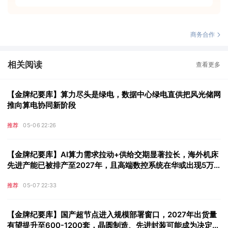
商务合作
相关阅读
查看更多
【金牌纪要库】算力尽头是绿电，数据中心绿电直供把风光储网
推向算电协同新阶段
推荐
05-06 22:26
【金牌纪要库】AI算力需求拉动+供给交期显著拉长，海外机床
先进产能已被排产至2027年，且高端数控系统在华或出现5万
至10万台年内供给缺口，这些公司迎来被动替代潜在市场增量
推荐
05-07 22:33
【金牌纪要库】国产超节点进入规模部署窗口，2027年出货量
有望提升至600-1200套，晶圆制造、先进封装可能成为决定出