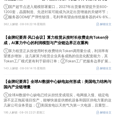
货增速的关键环节
①国产超节点进入规模部署窗口，2027年出货量有望提升至600-
1200套，晶圆制造、先进封装可能成为决定出货增速的关键环节；
②服务器ODM扩产弹性较强，毛利率有望由传统服务器的4%-8%提
升至10%-15%，这两家公司占据整机市场的核心份额；③国产交换
362 人解锁 ·
08-06 22:16 星期四
解锁全文
芯片已经由送样验证逐步进入小批量应用，中低速率产品替代有望加
快，400G、800G产品正进入认证和导入阶段。
【金牌纪要库·风口会议】算力租赁从按时长收费走向Token分
成，AI算力中心的利润模型与产业链边界正在重构
①算力租赁正从按使用时长收费转向Token调用量分成，利润率有
望逐步增加，这几家算力租赁企业具备成熟的信息化配套能力，其
Token工厂模式更有利于获得订单；②Token工厂把服务边界扩展
至调度、模型适配、计费和安全，这类具备网络安全配套和底层模型
143 人解锁 ·
08-06 14:15 星期四
解锁全文
适配业务的企业也会受益Token工厂建设；③高端训练卡仍受供给
约束，AI应用持续推高推理需求后，国产算力卡有望持续放量。
【金牌纪要库】全球AI数据中心缺电如何形成：美国电力结构与
国内产业链增量
①全球AI数据中心缺电已经从担忧变成现实，电网接入慢、稳定电
源不足正拖延项目投产，能够快速提供燃机设备和园区供电方案的这
几家公司业务受益；②美国发电以天然气为第一大电源，且重型燃
机更适合规模较大、持续运行的数据中心园区，透平叶片为上游主要
195 人解锁 ·
08-05 22:21 星期三
解锁全文