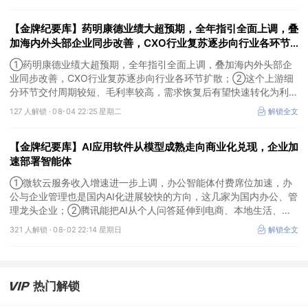
卡产能环节，这家国内公司已与国外燃机巨头签署多年供货协议；
③国家电网“十五五”投资规划较上一周期明显提高，上半年特高压
【金牌纪要库】药明康德业绩大超预期，全年指引全面上调，叠
采购规模已经超过上一年全年，这几家企业为国内特高压设备头部企
业。
加海内外头部企业同步改善，CXO行业复苏逐步向行业各环节
扩散，这个上游细分环节交付周期较短、毛利率较高，需求恢复
①药明康德业绩大超预期，全年指引全面上调，叠加海内外头部企
后有望快速转化为利润
业同步改善，CXO行业复苏逐步向行业各环节扩散；②这个上游细
分环节交付周期较短、毛利率较高，需求恢复后有望快速转化为利
润，率先完成客户认证并具备规模化生产能力的企业竞争优势更明
127 人解锁 ·
08-04 22:25 星期二
解锁全文
显；③相较2019—2021年周期，本轮更多来自存量管线向中后期推
进、境外BD交易活跃、新技术平台进入商业化阶段以及产能利用率
【金牌纪要库】AI应用软件从模型成熟走向商业化兑现，企业加
修复，该环节业绩兑现属性更强。
速部署智能体
①微软云服务收入增速进一步上调，办公智能体付费席位加速，办
公与企业管理也是国内AI化进展较快的方向，这几家为国内办公、管
理龙头企业；②腾讯能把AI从个人问答延伸到电商、本地生活、企
业协同，并保留较强的开放生态特征，在AI智能体时代具有强竞争
321 人解锁 ·
08-02 22:14 星期日
解锁全文
力，这几家企业与腾讯业务联系紧密；③AI应用扩张会显著增加推
理算力需求，第三方算力的订单量与利用率具备上升基础，这类同时
具备可交付GPU、低成本电力、集群调度、模型适配和运维能力的
第三方算力租赁企业更加受益。
热门解锁