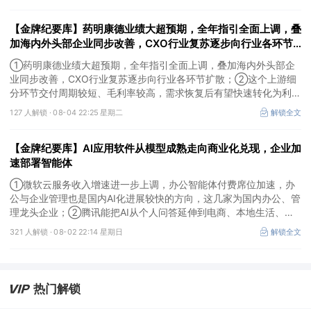
卡产能环节，这家国内公司已与国外燃机巨头签署多年供货协议；
③国家电网“十五五”投资规划较上一周期明显提高，上半年特高压
【金牌纪要库】药明康德业绩大超预期，全年指引全面上调，叠
采购规模已经超过上一年全年，这几家企业为国内特高压设备头部企
业。
加海内外头部企业同步改善，CXO行业复苏逐步向行业各环节
扩散，这个上游细分环节交付周期较短、毛利率较高，需求恢复
①药明康德业绩大超预期，全年指引全面上调，叠加海内外头部企
后有望快速转化为利润
业同步改善，CXO行业复苏逐步向行业各环节扩散；②这个上游细
分环节交付周期较短、毛利率较高，需求恢复后有望快速转化为利
润，率先完成客户认证并具备规模化生产能力的企业竞争优势更明
127 人解锁 ·
08-04 22:25 星期二
解锁全文
显；③相较2019—2021年周期，本轮更多来自存量管线向中后期推
进、境外BD交易活跃、新技术平台进入商业化阶段以及产能利用率
【金牌纪要库】AI应用软件从模型成熟走向商业化兑现，企业加
修复，该环节业绩兑现属性更强。
速部署智能体
①微软云服务收入增速进一步上调，办公智能体付费席位加速，办
公与企业管理也是国内AI化进展较快的方向，这几家为国内办公、管
理龙头企业；②腾讯能把AI从个人问答延伸到电商、本地生活、企
业协同，并保留较强的开放生态特征，在AI智能体时代具有强竞争
321 人解锁 ·
08-02 22:14 星期日
解锁全文
力，这几家企业与腾讯业务联系紧密；③AI应用扩张会显著增加推
理算力需求，第三方算力的订单量与利用率具备上升基础，这类同时
具备可交付GPU、低成本电力、集群调度、模型适配和运维能力的
第三方算力租赁企业更加受益。
热门解锁