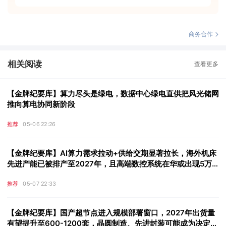
商务合作
相关阅读
查看更多
【金牌纪要库】算力尽头是绿电，数据中心绿电直供把风光储网
推向算电协同新阶段
推荐
05-06 22:26
【金牌纪要库】AI算力需求拉动+供给交期显著拉长，海外机床
先进产能已被排产至2027年，且高端数控系统在华或出现5万
至10万台年内供给缺口，这些公司迎来被动替代潜在市场增量
推荐
05-07 22:33
【金牌纪要库】国产超节点进入规模部署窗口，2027年出货量
有望提升至600-1200套，晶圆制造、先进封装可能成为决定出