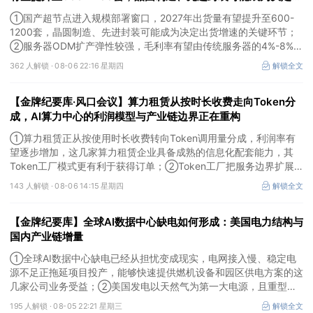
货增速的关键环节
①国产超节点进入规模部署窗口，2027年出货量有望提升至600-
1200套，晶圆制造、先进封装可能成为决定出货增速的关键环节；
②服务器ODM扩产弹性较强，毛利率有望由传统服务器的4%-8%提
升至10%-15%，这两家公司占据整机市场的核心份额；③国产交换
362 人解锁 ·
08-06 22:16 星期四
解锁全文
芯片已经由送样验证逐步进入小批量应用，中低速率产品替代有望加
快，400G、800G产品正进入认证和导入阶段。
【金牌纪要库·风口会议】算力租赁从按时长收费走向Token分
成，AI算力中心的利润模型与产业链边界正在重构
①算力租赁正从按使用时长收费转向Token调用量分成，利润率有
望逐步增加，这几家算力租赁企业具备成熟的信息化配套能力，其
Token工厂模式更有利于获得订单；②Token工厂把服务边界扩展
至调度、模型适配、计费和安全，这类具备网络安全配套和底层模型
143 人解锁 ·
08-06 14:15 星期四
解锁全文
适配业务的企业也会受益Token工厂建设；③高端训练卡仍受供给
约束，AI应用持续推高推理需求后，国产算力卡有望持续放量。
【金牌纪要库】全球AI数据中心缺电如何形成：美国电力结构与
国内产业链增量
①全球AI数据中心缺电已经从担忧变成现实，电网接入慢、稳定电
源不足正拖延项目投产，能够快速提供燃机设备和园区供电方案的这
几家公司业务受益；②美国发电以天然气为第一大电源，且重型燃
机更适合规模较大、持续运行的数据中心园区，透平叶片为上游主要
195 人解锁 ·
08-05 22:21 星期三
解锁全文