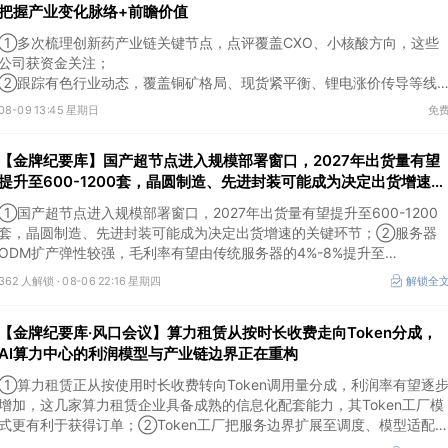
把握产业变化脉络+前瞻价值
①多次梳理创新药产业链关键节点，点评覆盖CXO、小核酸方向，这些
公司获资金关注；
②跟踪有色行业动态，覆盖铜矿格局、现货紧平衡、锂电涨价传导等线
索，Ta们股价持续走高。
08-09 13:45 星期日
免
【金牌纪要库】国产超节点进入规模部署窗口，2027年出货量有望
提升至600-1200套，晶圆制造、先进封装可能成为决定出货增速的
关键环节
①国产超节点进入规模部署窗口，2027年出货量有望提升至600-1200
套，晶圆制造、先进封装可能成为决定出货增速的关键环节；②服务器
ODM扩产弹性较强，毛利率有望由传统服务器的4%-8%提升至
10%-15%，这两家公司占据整机市场的核心份额；③国产交换芯片已经
362 人解锁 ·
08-06 22:16 星期四
解锁全
由送样验证逐步进入小批量应用，中低速率产品替代有望加快，400G、
800G产品正进入认证和导入阶段。
【金牌纪要库·风口会议】算力租赁从按时长收费走向Token分成，
AI算力中心的利润模型与产业链边界正在重构
①算力租赁正从按使用时长收费转向Token调用量分成，利润率有望逐
增加，这几家算力租赁企业具备成熟的信息化配套能力，其Token工厂模
式更有利于获得订单；②Token工厂把服务边界扩展至调度、模型适配
计费和安全，这类具备网络安全配套和底层模型适配业务的企业也会受益