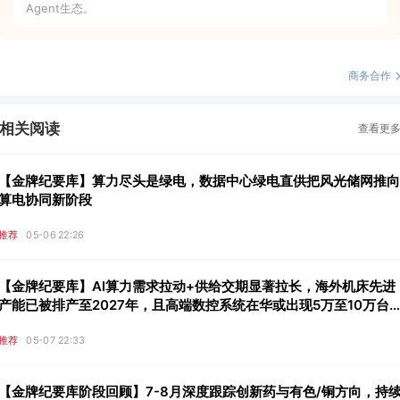
Agent生态。
商务合作
相关阅读
查看更
【金牌纪要库】算力尽头是绿电，数据中心绿电直供把风光储网推向
算电协同新阶段
推荐
05-06 22:26
【金牌纪要库】AI算力需求拉动+供给交期显著拉长，海外机床先进
产能已被排产至2027年，且高端数控系统在华或出现5万至10万台
年内供给缺口，这些公司迎来被动替代潜在市场增量
推荐
05-07 22:33
【金牌纪要库阶段回顾】7-8月深度跟踪创新药与有色/铜方向，持