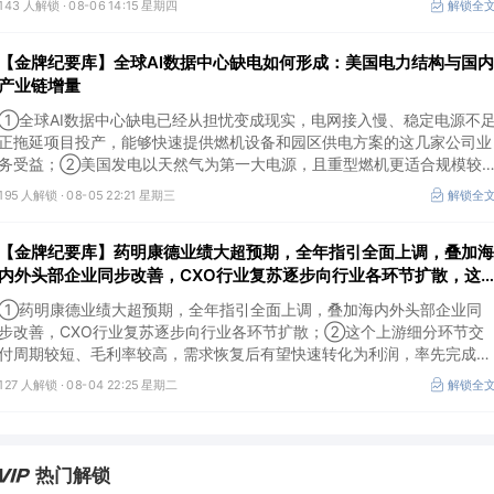
143 人解锁 ·
08-06 14:15 星期四
解锁全
Token工厂建设；③高端训练卡仍受供给约束，AI应用持续推高推理需求
后，国产算力卡有望持续放量。
【金牌纪要库】全球AI数据中心缺电如何形成：美国电力结构与国内
产业链增量
①全球AI数据中心缺电已经从担忧变成现实，电网接入慢、稳定电源不
正拖延项目投产，能够快速提供燃机设备和园区供电方案的这几家公司业
务受益；②美国发电以天然气为第一大电源，且重型燃机更适合规模较
大、持续运行的数据中心园区，透平叶片为上游主要卡产能环节，这家国
195 人解锁 ·
08-05 22:21 星期三
解锁全
内公司已与国外燃机巨头签署多年供货协议；③国家电网“十五五”投资规
划较上一周期明显提高，上半年特高压采购规模已经超过上一年全年，这
【金牌纪要库】药明康德业绩大超预期，全年指引全面上调，叠加海
几家企业为国内特高压设备头部企业。
内外头部企业同步改善，CXO行业复苏逐步向行业各环节扩散，这
个上游细分环节交付周期较短、毛利率较高，需求恢复后有望快速转
①药明康德业绩大超预期，全年指引全面上调，叠加海内外头部企业同
化为利润
步改善，CXO行业复苏逐步向行业各环节扩散；②这个上游细分环节交
付周期较短、毛利率较高，需求恢复后有望快速转化为利润，率先完成客
户认证并具备规模化生产能力的企业竞争优势更明显；③相较2019—
127 人解锁 ·
08-04 22:25 星期二
解锁全
2021年周期，本轮更多来自存量管线向中后期推进、境外BD交易活跃、
新技术平台进入商业化阶段以及产能利用率修复，该环节业绩兑现属性更
强。
热门解锁