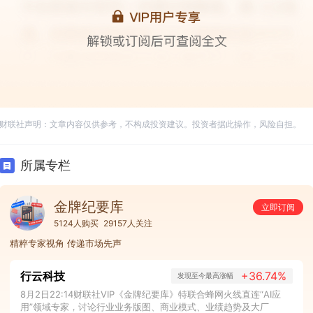
财联社声明：文章内容仅供参考，不构成投资建议。投资者据此操作，风险自担。
所属专栏
金牌纪要库
立即订阅
5124人购买
29157人关注
精粹专家视角 传递市场先声
行云科技
+36.74%
发现至今最高涨幅
8月2日22:14财联社VIP《金牌纪要库》特联合蜂网火线直连“AI应
用”领域专家，讨论行业业务版图、商业模式、业绩趋势及大厂