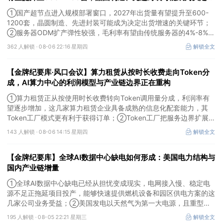
货增速的关键环节
①国产超节点进入规模部署窗口，2027年出货量有望提升至600-
1200套，晶圆制造、先进封装可能成为决定出货增速的关键环节；
②服务器ODM扩产弹性较强，毛利率有望由传统服务器的4%-8%提
升至10%-15%，这两家公司占据整机市场的核心份额；③国产交换
362 人解锁 ·
08-06 22:16 星期四
解锁全文
芯片已经由送样验证逐步进入小批量应用，中低速率产品替代有望加
快，400G、800G产品正进入认证和导入阶段。
【金牌纪要库·风口会议】算力租赁从按时长收费走向Token分
成，AI算力中心的利润模型与产业链边界正在重构
①算力租赁正从按使用时长收费转向Token调用量分成，利润率有
望逐步增加，这几家算力租赁企业具备成熟的信息化配套能力，其
Token工厂模式更有利于获得订单；②Token工厂把服务边界扩展
至调度、模型适配、计费和安全，这类具备网络安全配套和底层模型
143 人解锁 ·
08-06 14:15 星期四
解锁全文
适配业务的企业也会受益Token工厂建设；③高端训练卡仍受供给
约束，AI应用持续推高推理需求后，国产算力卡有望持续放量。
【金牌纪要库】全球AI数据中心缺电如何形成：美国电力结构与
国内产业链增量
①全球AI数据中心缺电已经从担忧变成现实，电网接入慢、稳定电
源不足正拖延项目投产，能够快速提供燃机设备和园区供电方案的这
几家公司业务受益；②美国发电以天然气为第一大电源，且重型燃
机更适合规模较大、持续运行的数据中心园区，透平叶片为上游主要
195 人解锁 ·
08-05 22:21 星期三
解锁全文