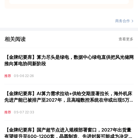
商务合作
相关阅读
查看更多
【金牌纪要库】算力尽头是绿电，数据中心绿电直供把风光储网
推向算电协同新阶段
推荐
05-06 22:26
【金牌纪要库】AI算力需求拉动+供给交期显著拉长，海外机床
先进产能已被排产至2027年，且高端数控系统在华或出现5万
至10万台年内供给缺口，这些公司迎来被动替代潜在市场增量
推荐
05-07 22:33
【金牌纪要库】国产超节点进入规模部署窗口，2027年出货量
有望提升至600-1200套，晶圆制造、先进封装可能成为决定出