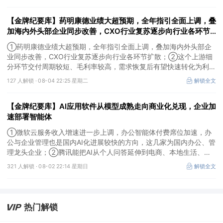
卡产能环节，这家国内公司已与国外燃机巨头签署多年供货协议；
③国家电网“十五五”投资规划较上一周期明显提高，上半年特高压
【金牌纪要库】药明康德业绩大超预期，全年指引全面上调，叠
采购规模已经超过上一年全年，这几家企业为国内特高压设备头部企
业。
加海内外头部企业同步改善，CXO行业复苏逐步向行业各环节
扩散，这个上游细分环节交付周期较短、毛利率较高，需求恢复
①药明康德业绩大超预期，全年指引全面上调，叠加海内外头部企
后有望快速转化为利润
业同步改善，CXO行业复苏逐步向行业各环节扩散；②这个上游细
分环节交付周期较短、毛利率较高，需求恢复后有望快速转化为利
润，率先完成客户认证并具备规模化生产能力的企业竞争优势更明
127 人解锁 ·
08-04 22:25 星期二
解锁全文
显；③相较2019—2021年周期，本轮更多来自存量管线向中后期推
进、境外BD交易活跃、新技术平台进入商业化阶段以及产能利用率
【金牌纪要库】AI应用软件从模型成熟走向商业化兑现，企业加
修复，该环节业绩兑现属性更强。
速部署智能体
①微软云服务收入增速进一步上调，办公智能体付费席位加速，办
公与企业管理也是国内AI化进展较快的方向，这几家为国内办公、管
理龙头企业；②腾讯能把AI从个人问答延伸到电商、本地生活、企
业协同，并保留较强的开放生态特征，在AI智能体时代具有强竞争
321 人解锁 ·
08-02 22:14 星期日
解锁全文
力，这几家企业与腾讯业务联系紧密；③AI应用扩张会显著增加推
理算力需求，第三方算力的订单量与利用率具备上升基础，这类同时
具备可交付GPU、低成本电力、集群调度、模型适配和运维能力的
第三方算力租赁企业更加受益。
热门解锁