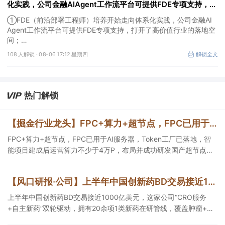
化实践，公司金融AIAgent工作流平台可提供FDE专项支持，打
开了高价值行业的落地空间；另有公司兼具成长强确定性、低估
①FDE（前沿部署工程师）培养开始走向体系化实践，公司金融AI
值、高股息属性
Agent工作流平台可提供FDE专项支持，打开了高价值行业的落地空
间；
②这家公司兼具成长强确定性、低估值、高股息属性，受益于国内
108 人解锁 ·
08-06 17:12 星期四
解锁全文
外贸易额高速增长，且还有AI应用加速渗透+跨境支付等成长极。
热门解锁
【掘金行业龙头】FPC+算力+超节点，FPC已用于AI服务器，Token工厂已落地，智能项目建成后运营算力不少于4万P，这家公司布局并成功研发国产超节点系统
FPC+算力+超节点，FPC已用于AI服务器，Token工厂已落地，智
能项目建成后运营算力不少于4万P，布局并成功研发国产超节点系
统，这家公司战略投资全球硅光光源芯片核心供应商。
【风口研报·公司】上半年中国创新药BD交易接近1000亿美元，这家公司“CRO服务+自主新药”双轮驱动，拥有20余项1类新药在研管线，覆盖肿瘤+自免+疼痛管理等重大领域
上半年中国创新药BD交易接近1000亿美元，这家公司“CRO服务
+自主新药”双轮驱动，拥有20余项1类新药在研管线，覆盖肿瘤+自
免+疼痛管理等重大领域，构建起1个综合药物研发平台+多肽、小核