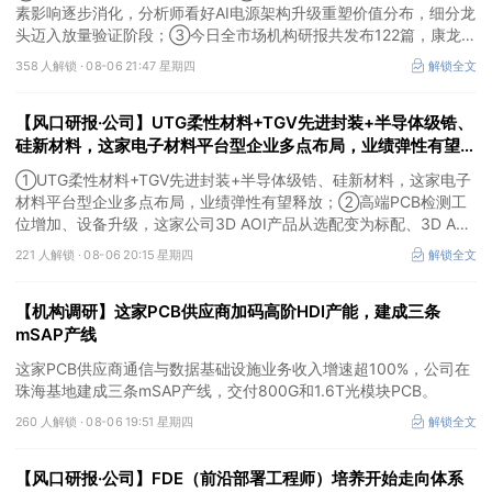
素影响逐步消化，分析师看好AI电源架构升级重塑价值分布，细分龙
头迈入放量验证阶段；③今日全市场机构研报共发布122篇，康龙化
成、江淮汽车评级得到上调，9家公司获得首度覆盖，其中乔锋智能
358 人解锁 ·
08-06 21:47 星期四
解锁全文
获新财富分析师深度覆盖；④在个股机构关注度排行中，华峰化学
首次上榜，前五名依次为东鹏饮料>药明康德>百润股份>华峰化学>
【风口研报·公司】UTG柔性材料+TGV先进封装+半导体级锆、
健盛集团。
硅新材料，这家电子材料平台型企业多点布局，业绩弹性有望释
放；高端PCB检测工位增加、设备升级，这家公司3D AOI产品
①UTG柔性材料+TGV先进封装+半导体级锆、硅新材料，这家电子
从选配变为标配
材料平台型企业多点布局，业绩弹性有望释放；②高端PCB检测工
位增加、设备升级，这家公司3D AOI产品从选配变为标配、3D AXI
设备逐步成为刚需，现已进入头部客户供应体系。
221 人解锁 ·
08-06 20:15 星期四
解锁全文
【机构调研】这家PCB供应商加码高阶HDI产能，建成三条
mSAP产线
这家PCB供应商通信与数据基础设施业务收入增速超100%，公司在
珠海基地建成三条mSAP产线，交付800G和1.6T光模块PCB。
260 人解锁 ·
08-06 19:51 星期四
解锁全文
【风口研报·公司】FDE（前沿部署工程师）培养开始走向体系