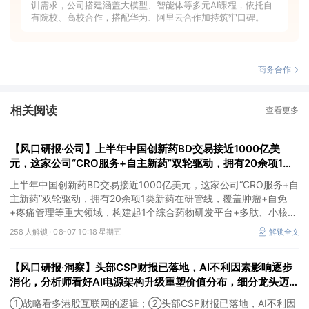
训需求，公司搭建涵盖大模型、智能体等多元AI课程，依托自
有院校、高校合作，搭配华为、阿里云合作加持筑牢口碑。
商务合作
相关阅读
查看更多
【风口研报·公司】上半年中国创新药BD交易接近1000亿美
元，这家公司“CRO服务+自主新药”双轮驱动，拥有20余项1类
新药在研管线，覆盖肿瘤+自免+疼痛管理等重大领域
上半年中国创新药BD交易接近1000亿美元，这家公司“CRO服务+自
主新药”双轮驱动，拥有20余项1类新药在研管线，覆盖肿瘤+自免
+疼痛管理等重大领域，构建起1个综合药物研发平台+多肽、小核
酸、CGT、小分子4个创新技术平台，创新转型成果正逐步兑现。
258 人解锁 ·
08-07 10:18 星期五
解锁全文
【风口研报·洞察】头部CSP财报已落地，AI不利因素影响逐步
消化，分析师看好AI电源架构升级重塑价值分布，细分龙头迈入
放量验证阶段；战略看多港股互联网的逻辑
①战略看多港股互联网的逻辑；②头部CSP财报已落地，AI不利因