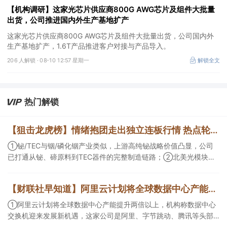
【机构调研】这家光芯片供应商800G AWG芯片及组件大批量
出货，公司推进国内外生产基地扩产
这家光芯片供应商800G AWG芯片及组件大批量出货，公司国内外
生产基地扩产，1.6T产品推进客户对接与产品导入。
206 人解锁 ·
08-10 12:57 星期一
解锁全文
热门解锁
【狙击龙虎榜】情绪抱团走出独立连板行情 热点轮动走强注意市场节奏
①铋/TEC与铟/磷化铟产业类似，上游高纯铋战略价值凸显，公司
已打通从铋、碲原料到TEC器件的完整制造链路；②北美光模块计
划大幅扩产，公司客户包括Coherent、Lumentum和AAOI等龙头企
业，有望深度受益；③《欢迎来到龙餐馆》或有望成为暑期院线爆
【财联社早知道】阿里云计划将全球数据中心产能提升两倍以上，这家公司是阿里、字节跳动、腾讯数据中心交换机核心供应商；上海推动算力和基础大模型扩大境外调用，支持智能体、多模态生成等模型产品出口
款，公司作为出品方受热钱追捧。
①阿里云计划将全球数据中心产能提升两倍以上，机构称数据中心
交换机迎来发展新机遇，这家公司是阿里、字节跳动、腾讯等头部
互联网企业的数据中心交换机核心供应商； ②上海推动算力和基础