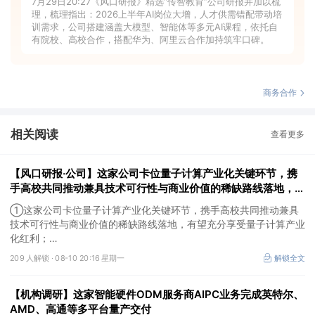
7月29日20:27《风口研报》精选“传智教育”公司研报并加以梳
理，梳理指出：2026上半年AI岗位大增，人才供需错配带动培
训需求，公司搭建涵盖大模型、智能体等多元AI课程，依托自
有院校、高校合作，搭配华为、阿里云合作加持筑牢口碑。
商务合作
相关阅读
查看更多
【风口研报·公司】这家公司卡位量子计算产业化关键环节，携
手高校共同推动兼具技术可行性与商业价值的稀缺路线落地，有
望充分享受量子计算产业化红利；另有公司不仅坐拥动力煤优质
①这家公司卡位量子计算产业化关键环节，携手高校共同推动兼具
矿井且长协煤销量占比低
技术可行性与商业价值的稀缺路线落地，有望充分享受量子计算产业
化红利；
②2026年煤价中枢上移，公司不仅坐拥动力煤优质矿井且长协煤销
209 人解锁 ·
08-10 20:16 星期一
解锁全文
量占比低，叠加甲醇吨利扩大，周期上行阶段业绩有望充分释放。
【机构调研】这家智能硬件ODM服务商AIPC业务完成英特尔、
AMD、高通等多平台量产交付