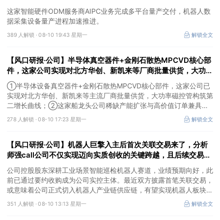
这家智能硬件ODM服务商AIPC业务完成多平台量产交付，机器人数
据采集设备量产进程加速推进。
389 人解锁 ·
08-10 19:43 星期一
解锁全文
【风口研报·公司】半导体真空器件+金刚石散热MPCVD核心部
件，这家公司实现对北方华创、新凯来等厂商批量供货，大功率
磁控管助力AI散热；这家造船龙头稀缺产能扩张与高价值订单兼
①半导体设备真空器件+金刚石散热MPCVD核心部件，这家公司已
具，远期业绩弹性持续增强
实现对北方华创、新凯来等主流厂商批量供货，大功率磁控管构筑第
二增长曲线；②这家船龙头公司稀缺产能扩张与高价值订单兼具，
核心发动机自供且有望外销，当前远期业绩弹性持续增强。
278 人解锁 ·
08-10 17:23 星期一
解锁全文
【风口研报·公司】机器人巨擎入主后首次关联交易来了，分析
师强call公司不仅实现迈向实质创收的关键跨越，且后续交易规
模有望持续扩大，长期增长想象空间已打开
公司控股股东深耕工业场景智能巡检机器人赛道，业绩预期向好，此
前已通过要约收购成为公司实控主体。最近双方披露首笔关联交易，
或意味着公司正式切入机器人产业链供应链，有望实现机器人板块从
业务布局迈向实质创收的关键跨越，长期打开机器人业务营收增长想
351 人解锁 ·
08-10 13:13 星期一
解锁全文
象空间。