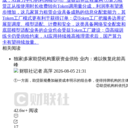
成，AI算力中心的利润模型与产业链边界正在重构
①算力租
赁正从按使用时长收费转向Token调用量分成，利润率有望逐
步增加，这几家算力租赁企业具备成熟的信息化配套能力，其
Token工厂模式更有利于获得订单；②Token工厂把服务边界扩
展至调度、模型适配、计费和安全，这类具备网络安全配套和
底层模型适配业务的企业也会受益Token工厂建设；③高端训
练卡仍受供给约束，AI应用持续推高推理需求后，国产算力
卡有望持续放量。
相关阅读
独家|多家助贷机构重获资金供给 业内：难以恢复此前高
峰
财联社记者 高萍
2026-08-05 21:31
①一方面，助贷新规叠加融资成本明示的组合拳，使得持牌机构的主体
                                    ②助
42.6w+ 阅读
17