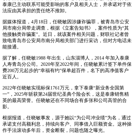
泰康已主动联系可能受影响的客户及相关人士，并承诺对于依
法应由其承担的责任绝不推卸。
据媒体报道，4月18日，任晓敏因涉嫌诈骗罪，被青岛市公安
局市南分局带走调查，根据《立案告知书》，案件性质为“其
他接触类诈骗案”。近日，就该案件相关问题，财联社记者曾
致电青岛市公安局市南分局相关部门进行采访，但对方电话未
能接通。
据了解，任晓敏1988 年出生，山东淄博人，2014 年加入泰康
人寿青岛分公司。2020年至2022年间，任晓敏累计签下单件保
费200万元起步的“幸福有约”保单超百件，名下的高净值客户
近百人。
2022年任晓敏实现标保1761万元，拿下泰康“新业务全国第
一”，2025年斩获第24届世纪圣典个险会长，这是泰康销售精
英的最高荣誉。任晓敏还在不同场合有多张和公司高管的合
影。
根据报道，任晓敏事发，源于她以“为公司冲业绩”为名，通过
承诺支付高额利息，持续向客户、同事借入巨额资金。这种操
作手法滚动多年后，资金断裂，问题也随之曝光。