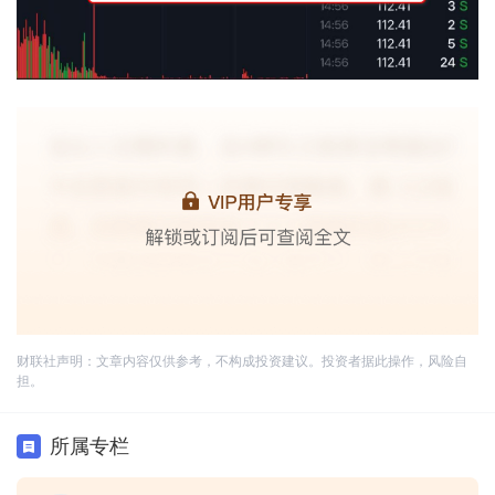
财联社声明：文章内容仅供参考，不构成投资建议。投资者据此操作，风险自
担。
所属专栏