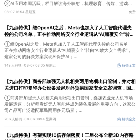
②AI应用本周活跃，栏目解读海外映射，梳理教育、传媒、游戏等
景气方向，焦点公司3日最高涨超20%；
08-07 16:54 星期五
免费
③磷化铟概念异军突起，栏目以机构视角前瞻产业供需情况，提及2
家核心公司双双涨停。
【九点特供】继OpenAI之后，Meta也加入了人工智能代理失
控的公司名单，正在推动网络安全行业逻辑从“AI颠覆安全”转
向“AI放大安全需求”；英伟达面向无人驾驶出租车和智能汽车的
①继OpenAI之后，Meta也加入了人工智能代理失控的公司名单，
前沿开放模型开放商用
正在推动网络安全行业逻辑从“AI颠覆安全”转向“AI放大安全需求”，
这家公司的解决方案实现AI保护AI；
②英伟达面向无人驾驶出租车和智能汽车的前沿开放模型开放商
149 人解锁 ·
08-07 08:05 星期五
解锁全文
用，行业竞争逐步升级为数据、算力、量产、运营的全链路能力比
拼，这家公司已与英伟达、高通等各芯片厂商建立合作关系；
【九点特供】商务部加强无人机相关两用物项出口管制，并对相
③刚果（金）宣布禁止铜精矿和钴精矿出口，并对采矿副产品征收
新税。
关进口打印复印办公设备发起对外贸易国家安全立案调查，国产
消费级3D打印机已占全球九成市场份额
①商务部加强无人机相关两用物项出口管制，叠加农业无人机市场
发展迅速，分析师看好无人智能将成为装备发展的重要方向，这家公
司产品可广泛适配军民两用多元场景；
②商务部对相关进口打印复印办公设备发起对外贸易国家安全立案
206 人解锁 ·
08-06 08:14 星期四
解锁全文
调查，国产消费级3D打印机如今已占据全球九成市场份额，这家公
司已构建“关键零部件—打印机—打印管理服务”一体化的全产业链布
【九点特供】有望实现10倍存储密度！三星公布全新3D内存路
局；