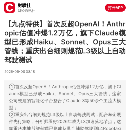
财联社
打开APP
财经通讯社
【九点特供】首次反超OpenAI！Anthr
opic估值冲爆1.2万亿，旗下Claude模
型已形成Haiku、Sonnet、Opus三大
管线；重庆出台细则规范L3级以上自动
驾驶测试
2026-05-08 08:18
①首次反超OpenAI！Anthropic估值冲爆1.2万亿，旗下Cl
aude模型已形成Haiku、Sonnet、Opus三大管线，这家
公司统建的智能化平台整合了Claude 3等50余个主流大模
型；
②重庆出台细则规范L3级以上自动驾驶测试，配合车企硬
件先行策略，分析师看好2026年成为L3加速落地节点，这
家重庆本地股智驾端已形成从量产辅助驾驶到L4Robotaxi