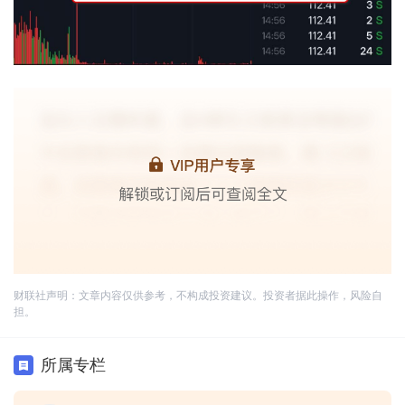
财联社声明：文章内容仅供参考，不构成投资建议。投资者据此操作，风险自
担。
所属专栏