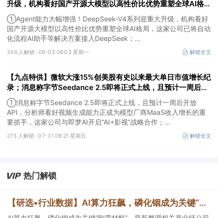
里程碑的上市公司。
升级，机构看好国产开源大模型以高性价比优势重塑全球AI格
局；我国新核准8台核电机组，项目总投资超1700亿元
①Agent能力大幅增强！DeepSeek-V4系列迎重大升级，机构看好
国产开源大模型以高性价比优势重塑全球AI格局，这家公司已将自动
化流程AI助手等解决方案接入DeepSeek；
②项目总投资超1700亿元！我国新核准8台核电机组，标志着核电
346 人解锁 ·
08-03 08:03 星期一
解锁全文
审批节奏延续高位，对产业链形成明确的订单催化，这家公司产品应
用场景涵盖各类第三代、第四代核电堆型；
【九点特供】微软大涨15%创美股有史以来最大单日市值增长纪
③电网设备概念股伊顿涨7.32%，因“数据中心带来的关键增长驱
动”，第二季度业绩超预期并上调全年利润指引。
录；消息称字节Seedance 2.5即将正式上线，且预计一周后开
放API，分析师看好视频生成能力正成为模型厂商MaaS收入增
①消息称字节Seedance 2.5即将正式上线，且预计一周后开放
长的重要抓手
API，分析师看好视频生成能力正成为模型厂商MaaS收入增长的重
要抓手，这家公司与即梦AI开启“AI+影视”战略合作；
②欧盟计划投资114亿美元建7座人工智能超级工厂，机构看好产业
273 人解锁 ·
07-31 08:21 星期五
解锁全文
链价值量将进一步向光芯片、光引擎和先进封装环节延伸，这家公司
主要产品涵盖全系列光模块；
③微软暴涨15.51%，创美股有史以来最大单日市值增长纪录，亚马
逊盘后涨9%，云计算业务创2021年以来最快增速。
热门解锁
【研选•行业数据】AI算力狂飙，磷化铟成为关键“刚需材料”，最新整理相关产业链公司市占率、产能、产量等（附表）
AI算力狂飙，磷化铟成为关键“刚需材料”，最新整理相关产业链公司