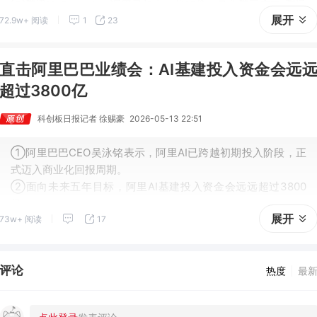
③腾讯Hy3 preview调用量超上一代10倍，马化腾回应了“腾讯
展开
72.9w+ 阅读
1
23
AI是否落后”这一问题。
直击阿里巴巴业绩会：AI基建投入资金会远
超过3800亿
科创板日报记者 徐赐豪
2026-05-13 22:51
①阿里巴巴CEO吴泳铭表示，阿里AI已跨越初期投入阶段，正
式迈入商业化回报周期。
②面向未来五年目标，阿里AI基建投入资金会远远超过3800
亿。
展开
73w+ 阅读
17
评论
热度
最