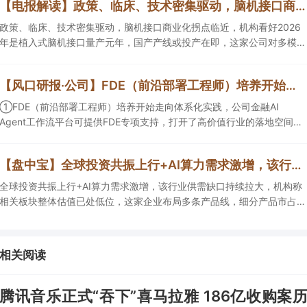
【电报解读】政策、临床、技术密集驱动，脑机接口商业化拐点临近，机构看好2026年是植入式脑机接口量产元年，国产产线或投产在即，这家公司对多模态人机交互系统集成关键技术进行了研发
政策、临床、技术密集驱动，脑机接口商业化拐点临近，机构看好2026
年是植入式脑机接口量产元年，国产产线或投产在即，这家公司对多模态
人机交互系统集成关键技术进行了研发，另一家成立了人工智能与脑机工
程研究院。
【风口研报·公司】FDE（前沿部署工程师）培养开始走向体系化实践，公司金融AIAgent工作流平台可提供FDE专项支持，打开了高价值行业的落地空间；另有公司兼具成长强确定性、低估值、高股息属性
①FDE（前沿部署工程师）培养开始走向体系化实践，公司金融AI
Agent工作流平台可提供FDE专项支持，打开了高价值行业的落地空间；
②这家公司兼具成长强确定性、低估值、高股息属性，受益于国内外贸
易额高速增长，且还有AI应用加速渗透+跨境支付等成长极。
【盘中宝】全球投资共振上行+AI算力需求激增，该行业供需缺口持续拉大，机构称相关板块整体估值已处低位，这家企业细分产品市占率第一
全球投资共振上行+AI算力需求激增，该行业供需缺口持续拉大，机构称
相关板块整体估值已处低位，这家企业布局多条产品线，细分产品市占率
第一。
相关阅读
腾讯音乐正式“吞下”喜马拉雅 186亿收购案