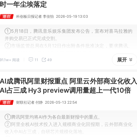
时一年尘埃落定
科创板日报记者 李佳怡
2026-05-19 13:03
①5月18日，腾讯音乐娱乐集团发布公告，宣布对喜马拉雅的
并购交易已正式完成交割。
②市场监管总局在5月12日作出附条件批准决定，要求腾讯、
喜马拉雅和集中后实体作出五项限制性承诺。
展开
91.1w+ 阅读
11
49
③在监管划定的清晰边界下，腾讯音乐与喜马拉雅能否真正实
现1+1>2的协同效应，仍需时间检验。
AI成腾讯阿里财报重点 阿里云外部商业化收
AI占三成 Hy3 preview调用量超上一代10倍
财联社记者 付静
2026-05-13 22:54
①腾讯阿里均将AI作为各自最新财报中的重点。
②阿里全栈AI技术投入进入规模商业化回报期，云外部商业化
收入中AI占三成，自研芯片规模化落地。