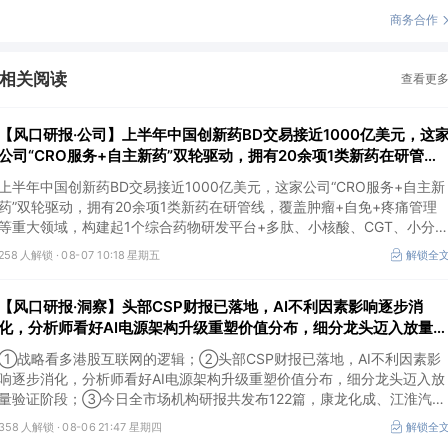
商务合作
相关阅读
查看更
【风口研报·公司】上半年中国创新药BD交易接近1000亿美元，这
公司“CRO服务+自主新药”双轮驱动，拥有20余项1类新药在研管
线，覆盖肿瘤+自免+疼痛管理等重大领域
上半年中国创新药BD交易接近1000亿美元，这家公司“CRO服务+自主新
药”双轮驱动，拥有20余项1类新药在研管线，覆盖肿瘤+自免+疼痛管理
等重大领域，构建起1个综合药物研发平台+多肽、小核酸、CGT、小分
4个创新技术平台，创新转型成果正逐步兑现。
258 人解锁 ·
08-07 10:18 星期五
解锁全
【风口研报·洞察】头部CSP财报已落地，AI不利因素影响逐步消
化，分析师看好AI电源架构升级重塑价值分布，细分龙头迈入放量验
证阶段；战略看多港股互联网的逻辑
①战略看多港股互联网的逻辑；②头部CSP财报已落地，AI不利因素影
响逐步消化，分析师看好AI电源架构升级重塑价值分布，细分龙头迈入放
量验证阶段；③今日全市场机构研报共发布122篇，康龙化成、江淮汽车
评级得到上调，9家公司获得首度覆盖，其中乔锋智能获新财富分析师深
358 人解锁 ·
08-06 21:47 星期四
解锁全
度覆盖；④在个股机构关注度排行中，华峰化学首次上榜，前五名依次