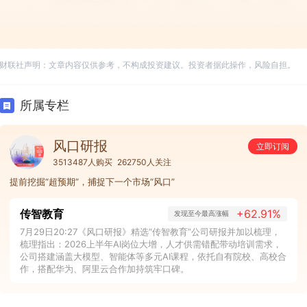
财联社声明：文章内容仅供参考，不构成投资建议。投资者据此操作，风险自担。
所属专栏
风口研报
立即订阅
3513487人购买
262750人关注
提前挖掘“超预期”，捕捉下一个市场“风口”
传智教育
+62.91%
发现至今最高涨幅
7月29日20:27《风口研报》精选“传智教育”公司研报并加以梳理，
梳理指出：2026上半年AI岗位大增，人才供需错配带动培训需求，
公司搭建涵盖大模型、智能体等多元AI课程，依托自有院校、高校合
作，搭配华为、阿里云合作加持筑牢口碑。