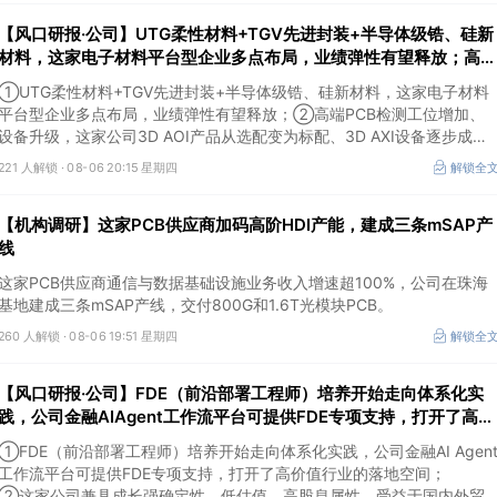
为东鹏饮料>药明康德>百润股份>华峰化学>健盛集团。
【风口研报·公司】UTG柔性材料+TGV先进封装+半导体级锆、硅新
材料，这家电子材料平台型企业多点布局，业绩弹性有望释放；高端
PCB检测工位增加、设备升级，这家公司3D AOI产品从选配变为标
①UTG柔性材料+TGV先进封装+半导体级锆、硅新材料，这家电子材料
配
平台型企业多点布局，业绩弹性有望释放；②高端PCB检测工位增加、
设备升级，这家公司3D AOI产品从选配变为标配、3D AXI设备逐步成为
刚需，现已进入头部客户供应体系。
221 人解锁 ·
08-06 20:15 星期四
解锁全
【机构调研】这家PCB供应商加码高阶HDI产能，建成三条mSAP产
线
这家PCB供应商通信与数据基础设施业务收入增速超100%，公司在珠海
基地建成三条mSAP产线，交付800G和1.6T光模块PCB。
260 人解锁 ·
08-06 19:51 星期四
解锁全
【风口研报·公司】FDE（前沿部署工程师）培养开始走向体系化实
践，公司金融AIAgent工作流平台可提供FDE专项支持，打开了高价
值行业的落地空间；另有公司兼具成长强确定性、低估值、高股息属
①FDE（前沿部署工程师）培养开始走向体系化实践，公司金融AI Agen
性
工作流平台可提供FDE专项支持，打开了高价值行业的落地空间；
②这家公司兼具成长强确定性、低估值、高股息属性，受益于国内外贸