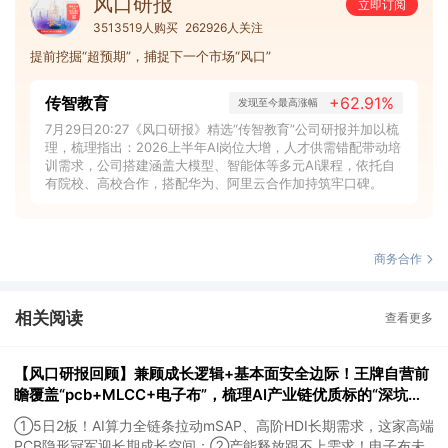
风口研报
立即订阅
3513519人购买
262926人关注
提前挖掘“超预期”，捕捉下一个市场“风口”
传智教育
+62.91%
发现至今最高涨幅
7月29日20:27《风口研报》精选“传智教育”公司研报并加以梳
理，梳理指出：2026上半年AI岗位大增，人才供需错配带动培
训需求，公司搭建涵盖大模型、智能体等多元AI课程，依托自
有院校、高校合作，搭配华为、阿里云合作加持筑牢口碑。
商务合作
相关阅读
查看更多
【风口研报回顾】兼顾成长逻辑+基本面安全边际！王牌自营前
瞻覆盖“pcb+MLCC+电子布”，梳理AI产业链优质标的“深坑起
跳”
①5日2板！AI算力全链条拉动mSAP、高阶HDI长期需求，这家高端
PCB隐形冠军迎长期成长空间；②产能释放跟不上需求！电子布未