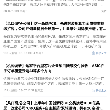
来3年缺口难消，深坑之际再梳理行业逻辑，人气龙头涨超3成；
③AI服务器、机器人带动MLCC景气周期持续！这家公司扩产、涨
08-07 16:13 星期五
免费
价预期暂未被市场定价，王牌自营前瞻捕捉“预期差”，3日大涨
26%。
【风口研报·公司】这一高端PCB、先进封装用算力金属需求持
续扩容，公司产销量稳居全球第一，且量增计划稳步推进，有望
充分受益价格上行
受益算力需求增长带动的高端PCB、先进封装用需求扩容，叠加东南
亚主产国复产进度低于预期，这一金属供需持续紧张，价格中枢有望
持续上移，公司自2005年以来产销量稳居全球第一，伴随矿产资源
产量增长与冶炼产能整合并举，公司市占率有望进一步提升，同时有
190 人解锁 ·
08-07 13:04 星期五
解锁全文
望充分受益金属价格上行。
【机构调研】这家平台型芯片企业项目陆续交付验收，ASIC在
手订单覆盖云端AI等多个方向
这家平台型芯片企业项目陆续进入交付验收阶段，公司ASIC在手订
单覆盖云端AI、端侧AI等多个方向，云端算力类为第一大应用方向。
131 人解锁 ·
08-07 12:57 星期五
解锁全文
【风口研报·公司】上半年中国创新药BD交易接近1000亿美
元，这家公司“CRO服务+自主新药”双轮驱动，拥有20余项1类