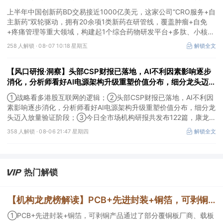
新药在研管线，覆盖肿瘤+自免+疼痛管理等重大领域
上半年中国创新药BD交易接近1000亿美元，这家公司“CRO服务+自
主新药”双轮驱动，拥有20余项1类新药在研管线，覆盖肿瘤+自免
+疼痛管理等重大领域，构建起1个综合药物研发平台+多肽、小核
酸、CGT、小分子4个创新技术平台，创新转型成果正逐步兑现。
258 人解锁 ·
08-07 10:18 星期五
解锁全文
【风口研报·洞察】头部CSP财报已落地，AI不利因素影响逐步
消化，分析师看好AI电源架构升级重塑价值分布，细分龙头迈入
放量验证阶段；战略看多港股互联网的逻辑
①战略看多港股互联网的逻辑；②头部CSP财报已落地，AI不利因
素影响逐步消化，分析师看好AI电源架构升级重塑价值分布，细分龙
头迈入放量验证阶段；③今日全市场机构研报共发布122篇，康龙化
成、江淮汽车评级得到上调，9家公司获得首度覆盖，其中乔锋智能
358 人解锁 ·
08-06 21:47 星期四
解锁全文
获新财富分析师深度覆盖；④在个股机构关注度排行中，华峰化学
首次上榜，前五名依次为东鹏饮料>药明康德>百润股份>华峰化学>
健盛集团。
热门解锁
【机构龙虎榜解读】PCB+先进封装+铜箔，可剥铜产品通过了部分覆铜板厂商、载板厂商及相关芯片终端的认证，持续获得小批量订单，主要应用场景包括芯片封装光模块用PCB，机构大额净买入这家公司
①PCB+先进封装+铜箔，可剥铜产品通过了部分覆铜板厂商、载板