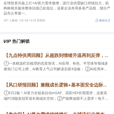
产品市占率第一
全球投资共振上行+AI算力需求激增，该行业供需缺口持续拉大，机
构称相关板块整体估值已处低位，这家企业布局多条产品线，细分产
品市占率第一。
267 人解锁 ·
08-06 14:54 星期四
解锁全文
热门解锁
【九点特供周回顾】从超跌到情绪升温再到反弹，栏目梳理AI应用题材逻辑，AI教育人气公司解读后获4连板
①一表精选栏目梳理的优质资讯，AI应用、有色、半导体等领域多
家热门公司上榜，AI教育人气公司解读后获4连板； ②AI应用本周
活跃，栏目解读海外映射，梳理教育、传媒、游戏等景气方向，焦
点公司3日最高涨超20%； ③磷化铟概念异军突起，栏目以机构视
【风口研报回顾】兼顾成长逻辑+基本面安全边际！王牌自营前瞻覆盖“pcb+MLCC+电子布”，梳理AI产业链优质标的“深坑起跳”
角前瞻产业供需情况，提及2家核心公司双双涨停。
①5日2板！AI算力全链条拉动mSAP、高阶HDI长期需求，这家高
端PCB隐形冠军迎长期成长空间；②产能释放跟不上需求！电子布
未来3年缺口难消，深坑之际再梳理行业逻辑，人气龙头涨超3成；
③AI服务器、机器人带动MLCC景气周期持续！这家公司扩产、涨