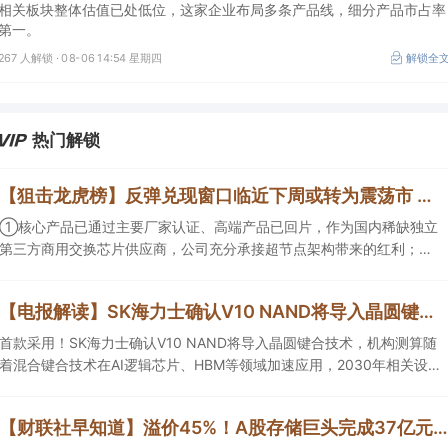
相关板块整体估值已处低位，这家企业布局多条产品线，细分产品市占率
第一。
267 人解锁 ·
08-06 14:54 星期四
解锁全
热门解锁
【狙击龙虎榜】反弹兑现窗口临近下周或转为震荡市 新高因子凸显成为量化重要考量因素
①核心产品已通过主要厂家认证、高端产品已回片，作为国内稀缺独立
第三方商用交换芯片供应商，公司充分承接超节点架构带来的红利；②
黄金持续反弹，瑞银首席投资官及其团队称“本轮黄金上涨行情拥有基本
面支撑，预计2027年上半年金价将向每盎司5000美元迈进”。
【电报解读】SK海力士确认V10 NAND将导入晶圆键合技术，机构测算随着混合键合技术在HBM等领域加速应用，2030年相关设备市场规模有望达到100亿元，这家公司正布局用于半导体存储器产品的测试设备
首款采用！SK海力士确认V10 NAND将导入晶圆键合技术，机构测算随
着混合键合技术在AI逻辑芯片、HBM等领域加速应用，2030年相关设备
市场规模有望达到100亿元，这家公司正在布局用于半导体存储器产品的
测试设备，另一家混合键合设备相关收入占总营收的比重约为2%。
【财联社早知道】溢价45%！A股存储巨头完成37亿元定增，机构称AI数据中心存储芯片供应短缺的情况仍在加剧；英伟达据悉拟向Lancium投资最高30亿美元，支持AI数据中心电力基础设施