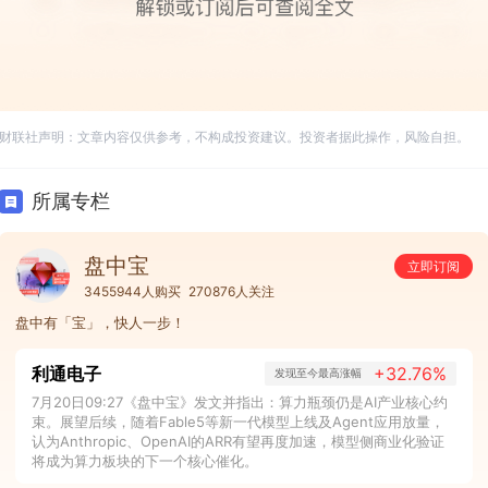
财联社声明：文章内容仅供参考，不构成投资建议。投资者据此操作，风险自担。
所属专栏
盘中宝
立即订阅
3455944人购买
270876人关注
盘中有「宝」，快人一步！
利通电子
+32.76%
发现至今最高涨幅
7月20日09:27《盘中宝》发文并指出：算力瓶颈仍是AI产业核心约
束。展望后续，随着Fable5等新一代模型上线及Agent应用放量，
认为Anthropic、OpenAI的ARR有望再度加速，模型侧商业化验证
将成为算力板块的下一个核心催化。