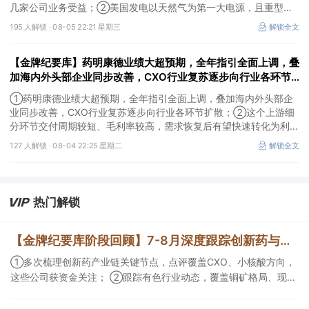
几家公司业务受益；②美国发电以天然气为第一大电源，且重型燃
机更适合规模较大、持续运行的数据中心园区，透平叶片为上游主要
195 人解锁 ·
08-05 22:21 星期三
解锁全文
卡产能环节，这家国内公司已与国外燃机巨头签署多年供货协议；
③国家电网“十五五”投资规划较上一周期明显提高，上半年特高压
【金牌纪要库】药明康德业绩大超预期，全年指引全面上调，叠
采购规模已经超过上一年全年，这几家企业为国内特高压设备头部企
业。
加海内外头部企业同步改善，CXO行业复苏逐步向行业各环节
扩散，这个上游细分环节交付周期较短、毛利率较高，需求恢复
①药明康德业绩大超预期，全年指引全面上调，叠加海内外头部企
后有望快速转化为利润
业同步改善，CXO行业复苏逐步向行业各环节扩散；②这个上游细
分环节交付周期较短、毛利率较高，需求恢复后有望快速转化为利
润，率先完成客户认证并具备规模化生产能力的企业竞争优势更明
127 人解锁 ·
08-04 22:25 星期二
解锁全文
显；③相较2019—2021年周期，本轮更多来自存量管线向中后期推
进、境外BD交易活跃、新技术平台进入商业化阶段以及产能利用率
修复，该环节业绩兑现属性更强。
热门解锁
【金牌纪要库阶段回顾】7-8月深度跟踪创新药与有色/铜方向，持续把握产业变化脉络+前瞻价值
①多次梳理创新药产业链关键节点，点评覆盖CXO、小核酸方向，
这些公司获资金关注； ②跟踪有色行业动态，覆盖铜矿格局、现货
紧平衡、锂电涨价传导等线索，Ta们股价持续走高。