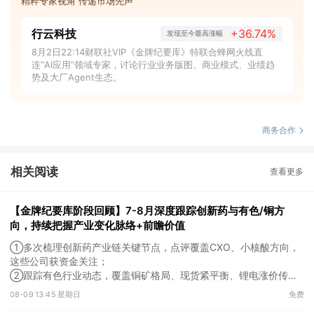
精粹专家视角 传递市场先声
行云科技
+36.74%
发现至今最高涨幅
8月2日22:14财联社VIP《金牌纪要库》特联合蜂网火线直
连“AI应用”领域专家，讨论行业业务版图、商业模式、业绩趋
势及大厂Agent生态。
商务合作
相关阅读
查看更多
【金牌纪要库阶段回顾】7-8月深度跟踪创新药与有色/铜方
向，持续把握产业变化脉络+前瞻价值
①多次梳理创新药产业链关键节点，点评覆盖CXO、小核酸方向，
这些公司获资金关注；
②跟踪有色行业动态，覆盖铜矿格局、现货紧平衡、锂电涨价传导
等线索，Ta们股价持续走高。
08-09 13:45 星期日
免费