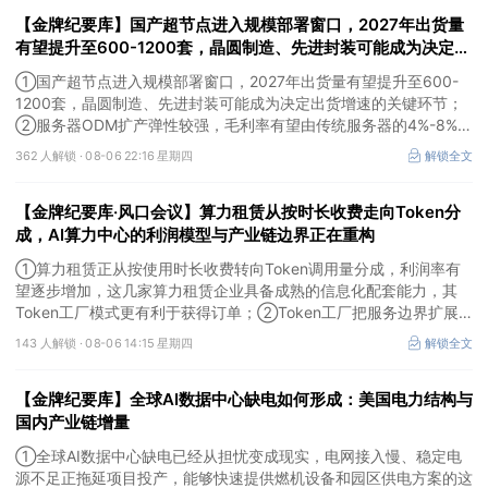
【金牌纪要库】国产超节点进入规模部署窗口，2027年出货量
有望提升至600-1200套，晶圆制造、先进封装可能成为决定出
货增速的关键环节
①国产超节点进入规模部署窗口，2027年出货量有望提升至600-
1200套，晶圆制造、先进封装可能成为决定出货增速的关键环节；
②服务器ODM扩产弹性较强，毛利率有望由传统服务器的4%-8%提
升至10%-15%，这两家公司占据整机市场的核心份额；③国产交换
362 人解锁 ·
08-06 22:16 星期四
解锁全文
芯片已经由送样验证逐步进入小批量应用，中低速率产品替代有望加
快，400G、800G产品正进入认证和导入阶段。
【金牌纪要库·风口会议】算力租赁从按时长收费走向Token分
成，AI算力中心的利润模型与产业链边界正在重构
①算力租赁正从按使用时长收费转向Token调用量分成，利润率有
望逐步增加，这几家算力租赁企业具备成熟的信息化配套能力，其
Token工厂模式更有利于获得订单；②Token工厂把服务边界扩展
至调度、模型适配、计费和安全，这类具备网络安全配套和底层模型
143 人解锁 ·
08-06 14:15 星期四
解锁全文
适配业务的企业也会受益Token工厂建设；③高端训练卡仍受供给
约束，AI应用持续推高推理需求后，国产算力卡有望持续放量。
【金牌纪要库】全球AI数据中心缺电如何形成：美国电力结构与
国内产业链增量
①全球AI数据中心缺电已经从担忧变成现实，电网接入慢、稳定电
源不足正拖延项目投产，能够快速提供燃机设备和园区供电方案的这