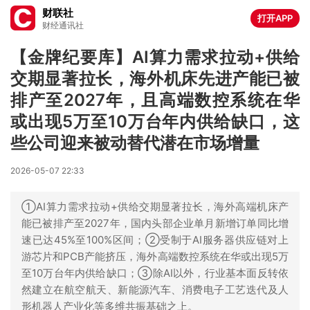
财联社
打开APP
财经通讯社
【金牌纪要库】AI算力需求拉动+供给
交期显著拉长，海外机床先进产能已被
排产至2027年，且高端数控系统在华
或出现5万至10万台年内供给缺口，这
些公司迎来被动替代潜在市场增量
2026-05-07 22:33
①AI算力需求拉动+供给交期显著拉长，海外高端机床产
能已被排产至2027年，国内头部企业单月新增订单同比增
速已达45%至100%区间；②受制于AI服务器供应链对上
游芯片和PCB产能挤压，海外高端数控系统在华或出现5万
至10万台年内供给缺口；③除AI以外，行业基本面反转依
然建立在航空航天、新能源汽车、消费电子工艺迭代及人
形机器人产业化等多维共振基础之上。