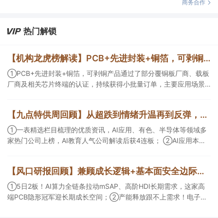
商务合作
热门解锁
【机构龙虎榜解读】PCB+先进封装+铜箔，可剥铜产品通过了部分覆铜板厂商、载板厂商及相关芯片终端的认证，持续获得小批量订单，主要应用场景包括芯片封装光模块用PCB，机构大额净买入这家公司
①PCB+先进封装+铜箔，可剥铜产品通过了部分覆铜板厂商、载板
厂商及相关芯片终端的认证，持续获得小批量订单，主要应用场景
包括芯片封装光模块用PCB，机构大额净买入这家公司；②创新药
CDMO+减肥药，收购国外知名CRO企业，在创新药API的化学合成
【九点特供周回顾】从超跌到情绪升温再到反弹，栏目梳理AI应用题材逻辑，AI教育人气公司解读后获4连板
等方面具有丰富经验，具备承接细胞与基因治疗产品商业化受托生
产的合规资质，这家公司获净买入。
①一表精选栏目梳理的优质资讯，AI应用、有色、半导体等领域多
家热门公司上榜，AI教育人气公司解读后获4连板； ②AI应用本周
活跃，栏目解读海外映射，梳理教育、传媒、游戏等景气方向，焦
点公司3日最高涨超20%； ③磷化铟概念异军突起，栏目以机构视
【风口研报回顾】兼顾成长逻辑+基本面安全边际！王牌自营前瞻覆盖“pcb+MLCC+电子布”，梳理AI产业链优质标的“深坑起跳”
角前瞻产业供需情况，提及2家核心公司双双涨停。
①5日2板！AI算力全链条拉动mSAP、高阶HDI长期需求，这家高
端PCB隐形冠军迎长期成长空间；②产能释放跟不上需求！电子布
未来3年缺口难消，深坑之际再梳理行业逻辑，人气龙头涨超3成；