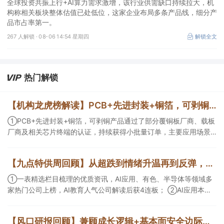
全球投资共振上行+AI算力需求激增，该行业供需缺口持续拉大，机
构称相关板块整体估值已处低位，这家企业布局多条产品线，细分产
品市占率第一。
267 人解锁 ·
08-06 14:54 星期四
解锁全文
热门解锁
【机构龙虎榜解读】PCB+先进封装+铜箔，可剥铜产品通过了部分覆铜板厂商、载板厂商及相关芯片终端的认证，持续获得小批量订单，主要应用场景包括芯片封装光模块用PCB，机构大额净买入这家公司
①PCB+先进封装+铜箔，可剥铜产品通过了部分覆铜板厂商、载板
厂商及相关芯片终端的认证，持续获得小批量订单，主要应用场景
包括芯片封装光模块用PCB，机构大额净买入这家公司；②创新药
CDMO+减肥药，收购国外知名CRO企业，在创新药API的化学合成
【九点特供周回顾】从超跌到情绪升温再到反弹，栏目梳理AI应用题材逻辑，AI教育人气公司解读后获4连板
等方面具有丰富经验，具备承接细胞与基因治疗产品商业化受托生
产的合规资质，这家公司获净买入。
①一表精选栏目梳理的优质资讯，AI应用、有色、半导体等领域多
家热门公司上榜，AI教育人气公司解读后获4连板； ②AI应用本周
活跃，栏目解读海外映射，梳理教育、传媒、游戏等景气方向，焦
点公司3日最高涨超20%； ③磷化铟概念异军突起，栏目以机构视
【风口研报回顾】兼顾成长逻辑+基本面安全边际！王牌自营前瞻覆盖“pcb+MLCC+电子布”，梳理AI产业链优质标的“深坑起跳”
角前瞻产业供需情况，提及2家核心公司双双涨停。